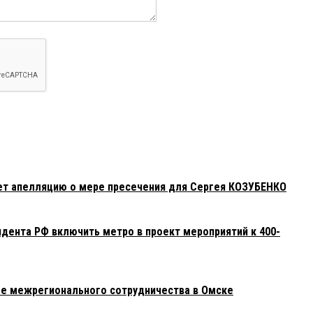
ет апелляцию о мере пресечения для Сергея КОЗУБЕНКО
дента РФ включить метро в проект мероприятий к 400-
ме межрегионального сотрудничества в Омске