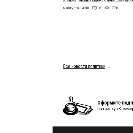
А также топливо Евро-5 с повышенным 
6 августа 14:00
8
776
Все новости политики
→
Оформите подп
на газету «Комме