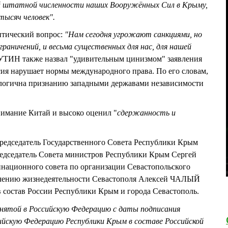
й штатной численности наших Вооружённых Сил в Крыму,
тысяч человек".
итический вопрос:
"
Нам сегодня угрожают санкциями, но
граничений, и весьма существенных для нас, для нашей
ТИН также назвал "удивительным цинизмом" заявления
ия нарушает нормы международного права. По его словам,
логична признанию западными державами независимости
нимание Китай и высоко оценил "
сдержанность и
едседатель Государственного Совета Республики Крым
едатель Совета министров Республики Крым Сергей
ационного совета по организации Севастопольского
ечению жизнедеятельности Севастополя Алексей ЧАЛЫЙ
 состав России Республики Крым и города Севастополь.
нятой в Российскую Федерацию с даты подписания
сийскую Федерацию Республики Крым в составе Российской