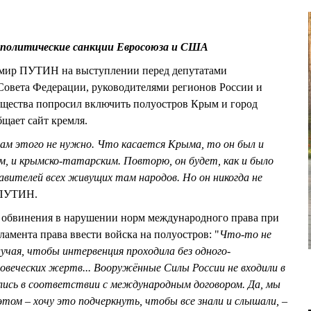
политические санкции Евросоюза и США
имир ПУТИН на выступлении перед депутатами
Совета Федерации, руководителями регионов России и
бщества попросил включить полуостров Крым и город
бщает сайт кремля.
ам этого не нужно. Что касается Крыма, то он был и
им, и крымско-татарским. Повторю, он будет, как и было
авителей всех живущих там народов. Но он никогда не
 ПУТИН.
г обвинения в нарушении норм международного права при
амента права ввести войска на полуостров: "
Что-то не
лучая, чтобы интервенция проходила без одного-
ловеческих жертв... Вооружённые Силы России не входили в
лись в соответствии с международным договором. Да, мы
 этом – хочу это подчеркнуть, чтобы все знали и слышали, –