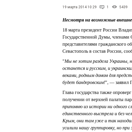
19 марта 2014 10:29
1
5439
Несмотря на возможные внешне
18 марта президент России Влад
Государственной Думы, членами 
представителями гражданского о
Севастополь в состав России, соо
"
Мы не хотим раздела Украины, н
останется и русским, и украинск
веками, родным домом для предст
будет бандеровским!
", — заявил
Глава государства также опровер
получении от верхней палаты парл
припомню из истории ни одного с
единственного выстрела и без че
Крым, они там уже и так находи
усилили нашу группировку, но при