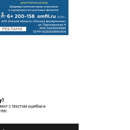
у?
ент с текстом ошибки и
nter.