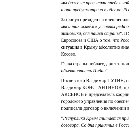
мы даже не превысили предельно
а она предусмотрена в объеме 25 
Затронул президент и внешнепол
мы и так живём в условиях ряда о
экономики, для нашей страны
".
ПУ
Евросоюза и США о том, что Росс
ситуация в Крыму абсолютно ана
Косово.
Глава страны поблагодарил за по
объективность Индии
".
После этого Владимир ПУТИН, пр
Владимир КОНСТАНТИНОВ, предс
АКСЕНОВ и председатель координ
городского управления по обесп
подписали договор о включении в
"
Республика Крым считается при
договора. Со дня принятия в Рос