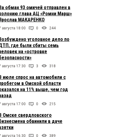
За обман 93 омичей отправлен в
колонию глава АЦ «Ромни Марш»
Ярослав МАКАРЕНКО
7 августа 18:00
0
244
Возбуждено уголовное дело по
ДТП, где были сбиты семь
человек на «островке
безопасности»
7 августа 17:30
3
318
В июле спрос на автомобили с
пробегом в Омской области
оказался на 11% выше, чем год
назад
7 августа 17:00
0
215
В Омске свердловского
бизнесмена обвинили в даче
взятки
7 августа 16:30
0
389