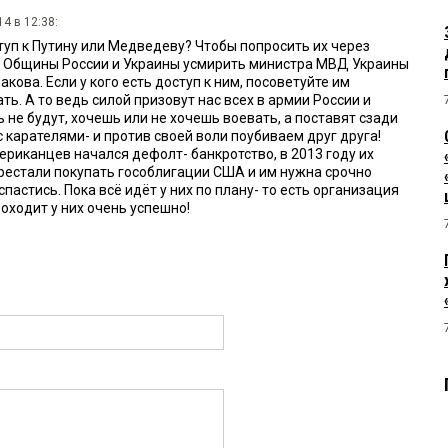
4 в 12:38:
туп к Путину или Медведеву? Чтобы попросить их через
 Общины России и Украины усмирить министра МВД Украины
кова. Если у кого есть доступ к ним, посоветуйте им
ть. А то ведь силой призовут нас всех в армии России и
 не будут, хочешь или не хочешь воевать, а поставят сзади
 карателями- и против своей воли поубиваем друг друга!
ериканцев начался дефолт- банкротство, в 2013 году их
рестали покупать гособлигации США и им нужна срочно
спастись. Пока всё идёт у них по плану- то есть организация
оходит у них очень успешно!