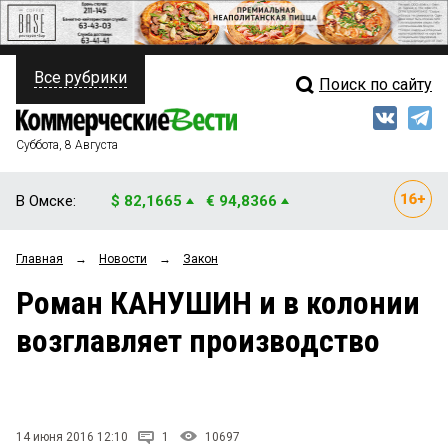
Все рубрики
Поиск по сайту
ПОЛИТИКА
Свежий выпуск
Медиа
ФИНАНСЫ
Суббота, 8 Августа
Кто есть кто
НЕДВИЖИМОСТЬ
В Омске:
$ 82,1665
€ 94,8366
Интервью
БИЗНЕС
Главная
→
Новости
→
Закон
Мнения
ОБЩЕСТВО
Роман КАНУШИН и в колонии
Рейтинги
ЗАКОН
возглавляет производство
Блоги
НОВОСТИ КОМПАНИЙ
Архив
ПРОИСШЕСТВИЯ
14 июня 2016 12:10
1
10697