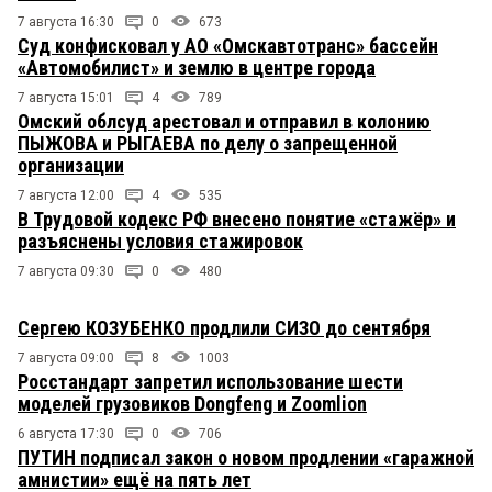
7 августа 16:30
0
673
Суд конфисковал у АО «Омскавтотранс» бассейн
«Автомобилист» и землю в центре города
7 августа 15:01
4
789
Омский облсуд арестовал и отправил в колонию
ПЫЖОВА и РЫГАЕВА по делу о запрещенной
организации
7 августа 12:00
4
535
В Трудовой кодекс РФ внесено понятие «стажёр» и
разъяснены условия стажировок
7 августа 09:30
0
480
Сергею КОЗУБЕНКО продлили СИЗО до сентября
7 августа 09:00
8
1003
Росстандарт запретил использование шести
моделей грузовиков Dongfeng и Zoomlion
6 августа 17:30
0
706
ПУТИН подписал закон о новом продлении «гаражной
амнистии» ещё на пять лет