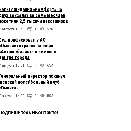
Залы ожидания «Комфорт» на
двух вокзалах за семь месяцев
посетили 2,5 тысячи пассажиров
7 августа 15:45
1
378
Суд конфисковал у АО
«Омскавтотранс» бассейн
«Автомобилист» и землю в
центре города
7 августа 15:01
4
654
Генеральный директор покинул
женский волейбольный клуб
«Омичка»
7 августа 14:00
2
502
Подпишитесь ВКонтакте!