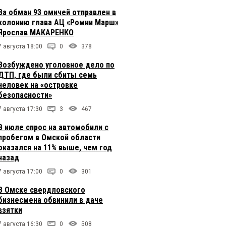
За обман 93 омичей отправлен в
колонию глава АЦ «Ромни Марш»
Ярослав МАКАРЕНКО
7 августа 18:00
0
378
Возбуждено уголовное дело по
ДТП, где были сбиты семь
человек на «островке
безопасности»
7 августа 17:30
3
467
В июле спрос на автомобили с
пробегом в Омской области
оказался на 11% выше, чем год
назад
7 августа 17:00
0
301
В Омске свердловского
бизнесмена обвинили в даче
взятки
7 августа 16:30
0
508