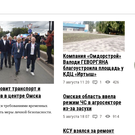
Компания «Омдорстрой»
Валоди ГЕВОРГЯНА
благоустроила площадь у
КДЦ «Иртыш»
7 августа 11:20
1
426
овит транспорт и
в в центре Омска
Омская область ввела
режим ЧС в агросекторе
ся требованиями временных
из-за засухи
ть меры личной безопасности.
5 августа 18:07
7
914
КСУ взялся за ремонт