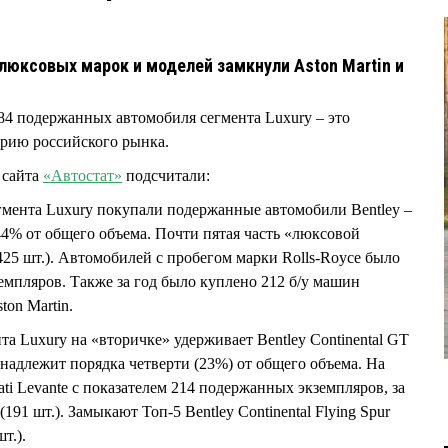
юксовых марок и моделей замкнули Aston Martin и
4 подержанных автомобиля сегмента Luxury – это
орию российского рынка.
 сайта
«Автостат»
подсчитали:
егмента Luxury покупали подержанные автомобили Bentley –
44% от общего объема. Почти пятая часть «люксовой
425 шт.). Автомобилей с пробегом марки Rolls-Royce было
емпляров. Также за год было куплено 212 б/у машин
ston Martin.
та Luxury на «вторичке» удерживает Bentley Continental GT
ринадлежит порядка четверти (23%) от общего объема. На
ati Levante с показателем 214 подержанных экземпляров, за
(191 шт.). Замыкают Топ-5 Bentley Continental Flying Spur
т.).