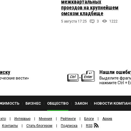
межквартальных
проездов на крупнейшем
омском кладбище
5 августа 17:25
3
1222
иску
Нашли ошибк
рческие вести»
Выделите фрагм
нажмите Ctrl + E
ЖИМОСТЬ
БИЗНЕС
ОБЩЕСТВО
ЗАКОН
НОВОСТИ КОМПАН
 кто
Интервью
Мнения
Рейтинги
Блоги
Архив
Контакты
Стать блогером
Подписка
RSS