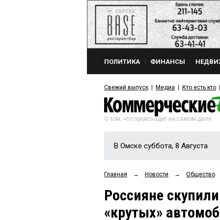
ПОЛИТИКА
ФИНАНСЫ
НЕДВИ
Свежий выпуск
Медиа
Кто есть кто
О том, что происходит на самом деле
В Омске суббота, 8 Августа
Главная
→
Новости
→
Общество
Россияне скупили
«крутых» автомоб