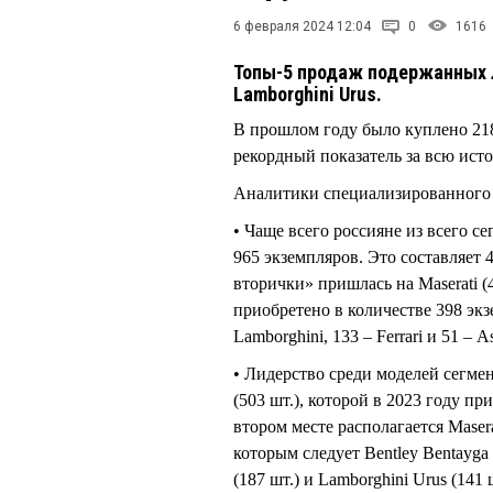
6 февраля 2024 12:04
0
1616
Топы-5 продаж подержанных л
Lamborghini Urus.
В прошлом году было куплено 218
рекордный показатель за всю ист
Аналитики специализированного
• Чаще всего россияне из всего с
965 экземпляров. Это составляет 
вторички» пришлась на Maserati (
приобретено в количестве 398 экз
Lamborghini, 133 – Ferrari и 51 – A
• Лидерство среди моделей сегмен
(503 шт.), которой в 2023 году п
втором месте располагается Maser
которым следует Bentley Bentayga 
(187 шт.) и Lamborghini Urus (141 ш