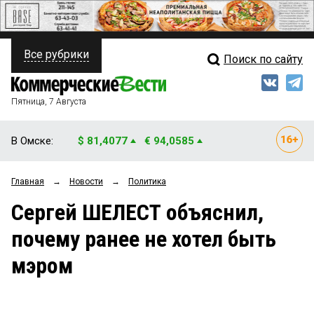
Все рубрики
Поиск по сайту
ПОЛИТИКА
Свежий выпуск
Медиа
ФИНАНСЫ
Пятница, 7 Августа
Кто есть кто
НЕДВИЖИМОСТЬ
В Омске:
$ 81,4077
€ 94,0585
Интервью
БИЗНЕС
Главная
→
Новости
→
Политика
Мнения
ОБЩЕСТВО
Сергей ШЕЛЕСТ объяснил,
Рейтинги
ЗАКОН
почему ранее не хотел быть
Блоги
НОВОСТИ КОМПАНИЙ
мэром
Архив
ПРОИСШЕСТВИЯ