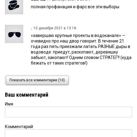
полная профанация и фарс все эти выборы
.
10 декабря 2021 в 13:18:
«завершаю крупные проекты в водоканале» —
очевидно про наш двор говорит. В течение 21
года раз пять приезжали латать РАЗНЫЕ дыры в
водоводе. приедут, раскопают, деревяшку
забьют, закопают! Одним словом СТРАТЕГ!! (куда
бежать от таких стратегов!)
Петр
10 декабря 2021 в 13:02:
Показать все комментарии (10)
Почему кучка непонятных людей из какой то
комиссии решает за миллионы граждан кто
Ваш комментарий
будет их руководителем? Абсурдом попахивает
если не сказать жестче. Одумайтесь, господа.
Имя
елена
10 декабря 2021 в 11:56:
Очередной птенец гнезда Л.К. Полежаева...
Комментарий
Браво, Леонид Константинович!