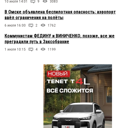
10 июля 14:01
9
3083
Наталья Эдуардовна
10 декабря 2021 в 10:00:
В Омске объявлена беспилотная опасность: аэропорт
Излагает не убедительно! Ловчит и
ввёл ограничения на полёты
выкручивается! Ненадёжный.
6 июля 16:00
2
1762
Панцер
10 декабря 2021 в 09:42:
Коммунистам ФЕДИНУ и ВИНИЧЕНКО, похоже, все же
Очередной вор — ,,стратег" Шелест Омский
преградили путь в Заксобрание
водяной цены на воду и канализацию
поднимаетТупая,,уборщица«снега воровка
1 июля 10:15
4
1199
Фадина тоже ,,Стратегией» балуетсяИз Москвы
шлёт проекты Папашка её из Омской мэрии
наблюдает за 80 000 тысяч в месяц — ,,устаёт"
страшно....
Антон
10 декабря 2021 в 08:34:
Объяснение причин выглядит не очень логично и
не правдоподобно.