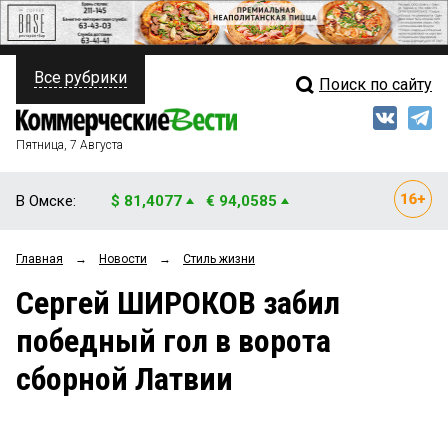
Все рубрики
Поиск по сайту
ПОЛИТИКА
Свежий выпуск
Медиа
ФИНАНСЫ
Пятница, 7 Августа
Кто есть кто
НЕДВИЖИМОСТЬ
В Омске:
$ 81,4077
€ 94,0585
Интервью
БИЗНЕС
Главная
→
Новости
→
Стиль жизни
Мнения
ОБЩЕСТВО
Сергей ШИРОКОВ забил
Рейтинги
ЗАКОН
победный гол в ворота
Блоги
НОВОСТИ КОМПАНИЙ
сборной Латвии
Архив
ПРОИСШЕСТВИЯ
СТИЛЬ ЖИЗНИ