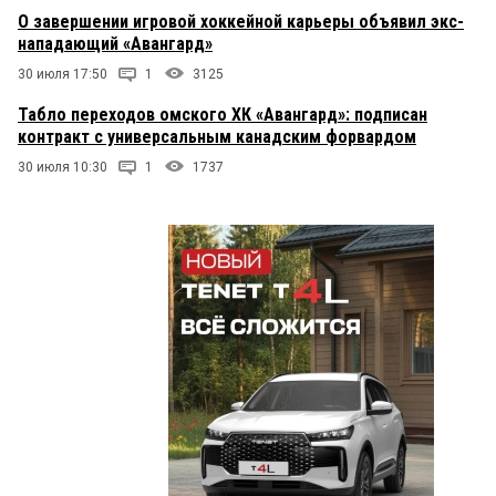
О завершении игровой хоккейной карьеры объявил экс-
нападающий «Авангард»
30 июля 17:50
1
3125
Табло переходов омского ХК «Авангард»: подписан
контракт с универсальным канадским форвардом
30 июля 10:30
1
1737