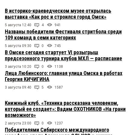
В историко-краеведческом музее открылась
выставка «Как рос и строился город Омск»
5 августа 12:40
4
941
Названы победители Фестиваля стритбола среди
109 команд в семи категориях
5 августа 09:30
0
745
В Омске сегодня стартует VI розыгрыш
предсезонного турнира клубов МХЛ — расписание
3 августа 10:20
0
1138
Лица Любинского: главная улица Омска в работах
Георгия КИЧИГИНА
3 августа 09:40
5
1587
Книжный клуб. «Техника рассказана человеком,
который ее создает»: Вадим ОХОТНИКОВ «На грани
возможного»
2 августа 23:00
0
1237
Победителями Сибирского международного