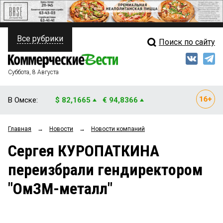
Все рубрики
Поиск по сайту
ПОЛИТИКА
Свежий выпуск
Медиа
ФИНАНСЫ
Суббота, 8 Августа
Кто есть кто
НЕДВИЖИМОСТЬ
В Омске:
$ 82,1665
€ 94,8366
Интервью
БИЗНЕС
Главная
→
Новости
→
Новости компаний
Мнения
ОБЩЕСТВО
Сергея КУРОПАТКИНА
Рейтинги
ЗАКОН
переизбрали гендиректором
Блоги
НОВОСТИ КОМПАНИЙ
"ОмЗМ-металл"
Архив
ПРОИСШЕСТВИЯ