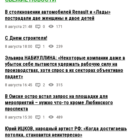
В столкновении автомобилей Renault и «Лады»
пострадали две женщины и двое детей
8 августа 21:48
0
171
С Днем строителя!
8 августа 18:00
1
239
Эльвира НАБИУЛЛИНА: «Некоторые компании даже в
убыток себе пытаются удержать рабочую силу на
производствах, хотя спрос в их секторах объективно
падает»
8 августа 16:45
2
315
В Омске остро встал запрос на площадки для
мероприятий – нужно что-то кроме Любинского
проспекта
8 августа 15:30
1
489
Юрий ИЦКОВ, народный артист РФ: «Когда достигаешь
потолка, становится неинтересно»