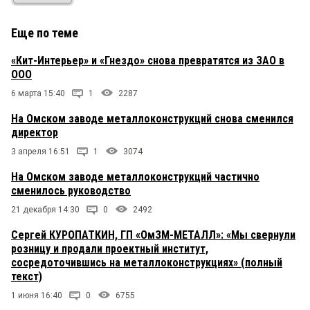
Еще по теме
«Кит-Интерьер» и «Гнездо» снова превратятся из ЗАО в
ООО
6 марта 15:40
1
2287
На Омском заводе металлоконструкций снова сменился
директор
3 апреля 16:51
1
3074
На Омском заводе металлоконструкций частично
сменилось руководство
21 декабря 14:30
0
2492
Сергей КУРОПАТКИН, ГП «ОмЗМ-МЕТАЛЛ»: «Мы свернули
розницу и продали проектный институт,
сосредоточившись на металлоконструкциях» (полный
текст)
1 июня 16:40
0
6755