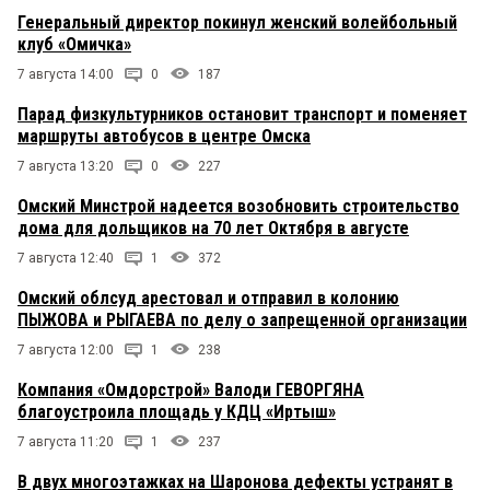
Генеральный директор покинул женский волейбольный
клуб «Омичка»
7 августа 14:00
0
187
Парад физкультурников остановит транспорт и поменяет
маршруты автобусов в центре Омска
7 августа 13:20
0
227
Омский Минстрой надеется возобновить строительство
дома для дольщиков на 70 лет Октября в августе
7 августа 12:40
1
372
Омский облсуд арестовал и отправил в колонию
ПЫЖОВА и РЫГАЕВА по делу о запрещенной организации
7 августа 12:00
1
238
Компания «Омдорстрой» Валоди ГЕВОРГЯНА
благоустроила площадь у КДЦ «Иртыш»
7 августа 11:20
1
237
В двух многоэтажках на Шаронова дефекты устранят в