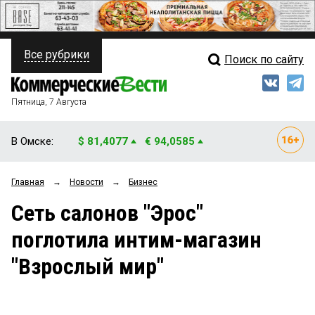
Все рубрики
Поиск по сайту
ПОЛИТИКА
Свежий выпуск
Медиа
ФИНАНСЫ
Пятница, 7 Августа
Кто есть кто
НЕДВИЖИМОСТЬ
В Омске:
$ 81,4077
€ 94,0585
Интервью
БИЗНЕС
Главная
→
Новости
→
Бизнес
Мнения
ОБЩЕСТВО
Сеть салонов "Эрос"
Рейтинги
ЗАКОН
поглотила интим-магазин
Блоги
НОВОСТИ КОМПАНИЙ
"Взрослый мир"
Архив
ПРОИСШЕСТВИЯ