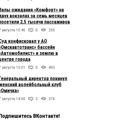
Залы ожидания «Комфорт» на
двух вокзалах за семь месяцев
посетили 2,5 тысячи пассажиров
7 августа 15:45
0
255
Суд конфисковал у АО
«Омскавтотранс» бассейн
«Автомобилист» и землю в
центре города
7 августа 15:01
0
493
Генеральный директор покинул
женский волейбольный клуб
«Омичка»
7 августа 14:00
2
376
Подпишитесь ВКонтакте!