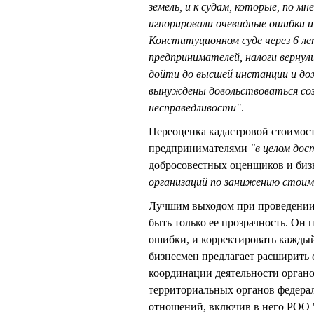
земель, и к судам, которые, по м
игнорировали очевидные ошибки и
Конституционном суде через 6 л
предпринимателей, налоги вернул
дойти до высшей инстанции и до
вынуждены довольствоваться соз
несправедливости"
.
Переоценка кадастровой стоимост
предпринимателями
"в целом дос
добросовестных оценщиков и биз
организаций по занижению стоим
Лучшим выходом при проведени
быть только ее прозрачность. Он 
ошибки, и корректировать каждый
бизнесмен предлагает расширить
координации деятельности орган
территориальных органов федера
отношений, включив в него РОО 