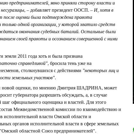
нению предпринимателей, явно приняли сторону власти и
 несуразицы
, – добавляет президент ООСП. –
И, хотя в
ет после оценки была подтверждена правота
и только одной организации, у которой хватило средств
ждаться окончания судебных баталий. Остальные были
нанием своей правоты и осознанием совершенной с ними
и земли 2011 года хоть и была признана
таточно справедливой"
, бросила тень уже на
несменов, столкнувшихся с действиями
"некоторых лиц и
ости земельных участков"
.
и новой оценки, по мнению Дмитрия ШАДРИНА, может
просит губернатора разрешить обсуждать, а, в случае
 шаг официального оценщика и властей. Для этого
 состав Межведомственной комиссии по взаимодействию и
ов исполнительной власти Омской области и
льных органов исполнительной власти в сфере земельных
"Омский областной Союз предпринимателей".