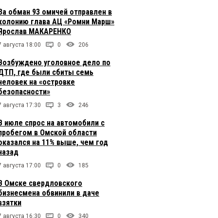
За обман 93 омичей отправлен в
колонию глава АЦ «Ромни Марш»
Ярослав МАКАРЕНКО
7 августа 18:00
0
206
Возбуждено уголовное дело по
ДТП, где были сбиты семь
человек на «островке
безопасности»
7 августа 17:30
3
246
В июле спрос на автомобили с
пробегом в Омской области
оказался на 11% выше, чем год
назад
7 августа 17:00
0
185
В Омске свердловского
бизнесмена обвинили в даче
взятки
7 августа 16:30
0
340