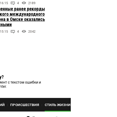
 16:15
4
2189
енные ранее рекорды
кого международного
на в Омске оказались
чными
 15:15
4
2042
у?
ент с текстом ошибки и
nter.
ИЙ
ПРОИСШЕСТВИЯ
СТИЛЬ ЖИЗНИ