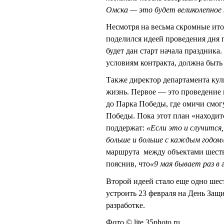
Омска — это будет великолепное з
Несмотря на весьма скромные ито
поделился идеей проведения дня г
будет дан старт начала праздника
условиям контракта, должна быть 
Также директор департамента куль
жизнь. Первое — это проведение 
до Парка Победы, где омичи смог
Победы. Пока этот план «находит
поддержат:
«Если это и случится,
больше и больше с каждым годом»
маршрута между объектами шеств
пояснив, что
«9 мая бывает раз в
Второй идеей стало еще одно ше
устроить 23 февраля на День Защи
разработке.
Фото © lite.35photo.ru