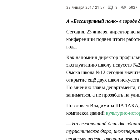
23 января 2017 21:57
3
5027
А «Бессмертный полк» в городе
Сегодня, 23 января, директор д
конференции подвел итоги работы
года.
Как напомнил директор профильно
эксплуатацию школу искусств №21
Омска школа №12 сегодня значит
открытие ещё двух школ искусств
По мнению главы департамента, п
заниматься, а не прозябать на ули
По словам Владимира ШАЛАКА, се
комплекса зданий
культурно-исто
— На сегодняшний день два здан
туристическое бюро, инженерная 
несколько недель завершим реконс