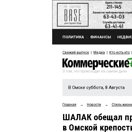
ПОЛИТИКА
ФИНАНСЫ
НЕДВИ
Свежий выпуск
Медиа
Кто есть кто
О том, что происходит на самом деле
В Омске суббота, 8 Августа
Главная
→
Новости
→
Стиль жизн
ШАЛАК обещал пр
в Омской крепост