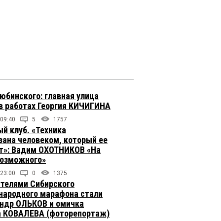
юбинского: главная улица
в работах Георгия КИЧИГИНА
 09:40
5
1757
й клуб. «Техника
зана человеком, который ее
т»: Вадим ОХОТНИКОВ «На
возможного»
 23:00
0
1375
телями Сибирского
ародного марафона стали
ндр ОЛЬКОВ и омичка
 КОВАЛЕВА (фоторепортаж)