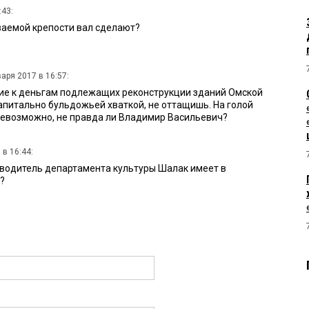
:43:
ываемой крепости вал сделают?
аря 2017 в 16:57:
ие к деньгам подлежащих реконструкции зданий Омской
капитально бульдожьей хваткой, не оттащишь. На голой
невозможно, не правда ли Владимир Васильевич?
 в 16:44:
водитель департамента культуры Шалак имеет в
?