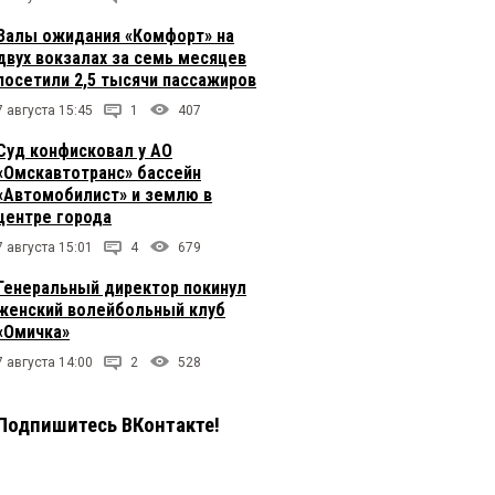
Залы ожидания «Комфорт» на
двух вокзалах за семь месяцев
посетили 2,5 тысячи пассажиров
7 августа 15:45
1
407
Суд конфисковал у АО
«Омскавтотранс» бассейн
«Автомобилист» и землю в
центре города
7 августа 15:01
4
679
Генеральный директор покинул
женский волейбольный клуб
«Омичка»
7 августа 14:00
2
528
Подпишитесь ВКонтакте!