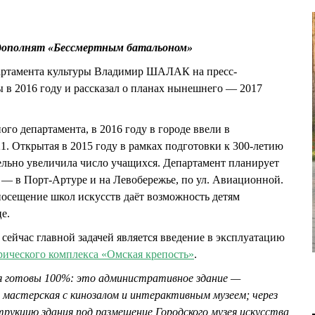
 дополнят «Бессмертным батальоном»
епартамента культуры Владимир ШАЛАК на пресс-
 в 2016 году и рассказал о планах нынешнего — 2017
го департамента, в 2016 году в городе ввели в
. Открытая в 2015 году в рамках подготовки к 300-летию
ельно увеличила число учащихся. Департамент планирует
 — в Порт-Артуре и на Левобережье, по ул. Авиационной.
осещение школ искусств даёт возможность детям
це.
йчас главной задачей является введение в эксплуатацию
рического комплекса «Омская крепость»
.
ия готовы 100%: это административное здание —
мастерская с кинозалом и интерактивным музеем; через
трукцию здания под размещение Городского музея искусства