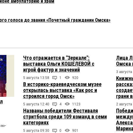
йоне амбулаторию и храм
ого голоса до звания «Почетный гражданин Омска»
Что отражается в "Зеркале":
Лица Л
выставка Ольги КОШЕЛЕВОЙ с
Омска 
игрой фактур и значений
3 августа
Книжны
5 августа 13:58
1
920
В историко-краеведческом музее
расска
открылась выставка «Как рос и
создае
строился город Омск»
грани 
ул
5 августа 12:40
4
1123
2 августа
Названы победители Фестиваля
Победи
стритбола среди 109 команд в семи
междун
категориях
Алекса
по-
Марина
5 августа 09:30
0
901