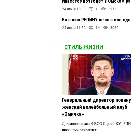
Инвестор возведёт в Омском ра
24 июня 18:03
1
1972
Виталию РЕПИНУ не хватило одн
24 июня 11:30
14
3052
СТИЛЬ ЖИЗНИ
Генеральный директор покин
женский волейбольный клуб
«Омичка»
Должность главы ФВОО Сергей КУФРИН 
прежнему сохраняет.