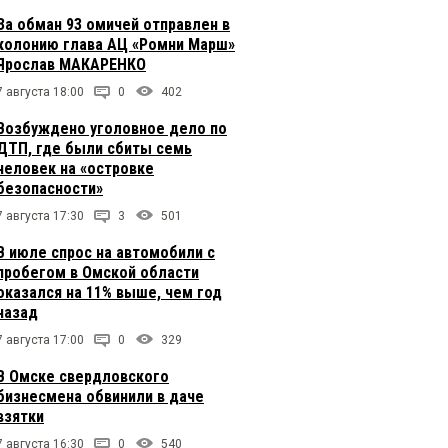
За обман 93 омичей отправлен в
колонию глава АЦ «Ромни Марш»
Ярослав МАКАРЕНКО
7 августа 18:00
0
402
Возбуждено уголовное дело по
ДТП, где были сбиты семь
человек на «островке
безопасности»
7 августа 17:30
3
501
В июле спрос на автомобили с
пробегом в Омской области
оказался на 11% выше, чем год
назад
7 августа 17:00
0
329
В Омске свердловского
бизнесмена обвинили в даче
взятки
7 августа 16:30
0
540