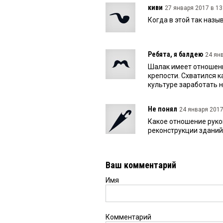
киви
27 января 2017 в 13
Когда в этой так наз
Ребята, я балдею
24 янв
Шалак имеет отношен
крепости. Схватился 
культуре заработать 
Не понял
24 января 2017
Какое отношение руко
реконструкции зданий
Ваш комментарий
Имя
Комментарий