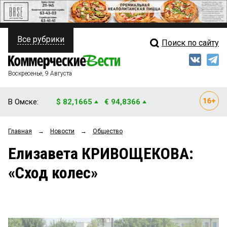
Все рубрики
Поиск по сайту
ПОЛИТИКА
Свежий выпуск
Медиа
ФИНАНСЫ
Воскресенье, 9 Августа
Кто есть кто
НЕДВИЖИМОСТЬ
В Омске:
$ 82,1665
€ 94,8366
Интервью
БИЗНЕС
Главная
→
Новости
→
Общество
Мнения
ОБЩЕСТВО
Елизавета КРИВОЩЕКОВА:
Рейтинги
ЗАКОН
«Сход колес»
Блоги
НОВОСТИ КОМПАНИЙ
Архив
ПРОИСШЕСТВИЯ