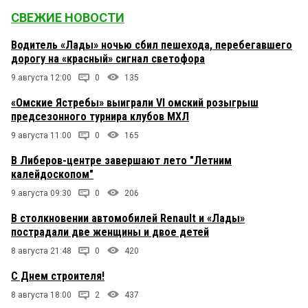
СВЕЖИЕ НОВОСТИ
Водитель «Лады» ночью сбил пешехода, перебегавшего
дорогу на «красный» сигнал светофора
9 августа 12:00
0
135
«Омские Ястребы» выиграли VI омский розыгрыш
предсезонного турнира клубов МХЛ
9 августа 11:00
0
165
В Либеров-центре завершают лето "Летним
калейдоскопом"
9 августа 09:30
0
206
В столкновении автомобилей Renault и «Лады»
пострадали две женщины и двое детей
8 августа 21:48
0
420
С Днем строителя!
8 августа 18:00
2
437