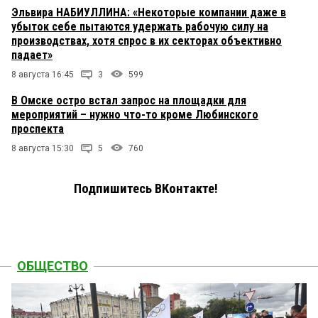
Эльвира НАБИУЛЛИНА: «Некоторые компании даже в
убыток себе пытаются удержать рабочую силу на
производствах, хотя спрос в их секторах объективно
падает»
8 августа 16:45
3
599
В Омске остро встал запрос на площадки для
мероприятий – нужно что-то кроме Любинского
проспекта
8 августа 15:30
5
760
Подпишитесь ВКонтакте!
ОБЩЕСТВО