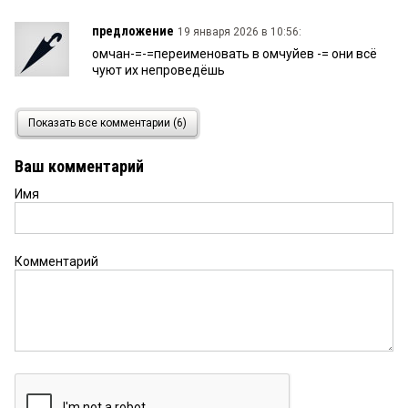
предложение
19 января 2026 в 10:56:
омчан-=-=переименовать в омчуйев -= они всё
чуют их непроведёшь
Местный чиновник
17 января 2026 в 18:22:
Показать все комментарии (6)
Проблемы индейцев шерифа не волнуют.
Ваш комментарий
Имя
гришковец
17 января 2026 в 13:10:
морозы на любинском проспекте уже не
позволяют танцевать твист и рокн-ролл
Комментарий
ДЖОКЕР
17 января 2026 в 11:45:
Бардак везде, никто ни за что не отвечает.
Насоздавали комиссий для коллективной
безответственности. Первые лица только по
инфоповодам со знаком "+" появляются и
инвестиций в развлекуху. Всё путём, даешь
хлеба и зрелищ омчанам!