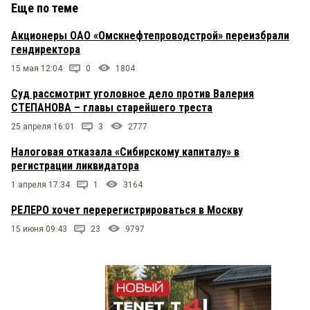
Еще по теме
Акционеры ОАО «Омскнефтепроводстрой» переизбрали
гендиректора
15 мая 12:04
0
1804
Суд рассмотрит уголовное дело против Валерия
СТЕПАНОВА – главы старейшего треста
25 апреля 16:01
3
2777
Налоговая отказала «Сибирскому капиталу» в
регистрации ликвидатора
1 апреля 17:34
1
3164
РЕЛЕРО хочет перерегистрироваться в Москву
15 июня 09:43
23
9797