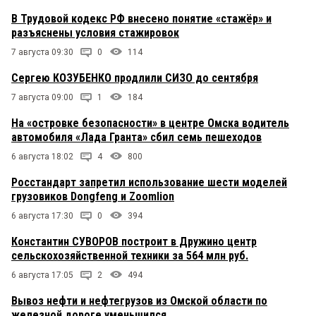
В Трудовой кодекс РФ внесено понятие «стажёр» и
разъяснены условия стажировок
7 августа 09:30
0
114
Сергею КОЗУБЕНКО продлили СИЗО до сентября
7 августа 09:00
1
184
На «островке безопасности» в центре Омска водитель
автомобиля «Лада Гранта» сбил семь пешеходов
6 августа 18:02
4
800
Росстандарт запретил использование шести моделей
грузовиков Dongfeng и Zoomlion
6 августа 17:30
0
394
Константин СУВОРОВ построит в Дружино центр
сельскохозяйственной техники за 564 млн руб.
6 августа 17:05
2
494
Вывоз нефти и нефтегрузов из Омской области по
железной дороге уменьшился