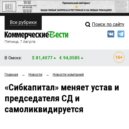
Все рубрики
Поиск по сайту
ПОЛИТИКА
Свежий выпуск
Медиа
ФИНАНСЫ
Пятница, 7 Августа
Кто есть кто
НЕДВИЖИМОСТЬ
В Омске:
$ 81,4077
€ 94,0585
Интервью
БИЗНЕС
Главная
→
Новости
→
Новости компаний
Мнения
ОБЩЕСТВО
«Сибкапитал» меняет устав и
Рейтинги
ЗАКОН
председателя СД и
Блоги
НОВОСТИ КОМПАНИЙ
самоликвидируется
Архив
ПРОИСШЕСТВИЯ