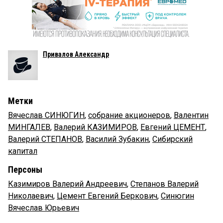
Привалов Александр
Метки
Вячеслав СИНЮГИН
,
собрание акционеров
,
Валентин
МИНГАЛЕВ
,
Валерий КАЗИМИРОВ
,
Евгений ЦЕМЕНТ
,
Валерий СТЕПАНОВ
,
Василий Зубакин
,
Сибирский
капитал
Персоны
Казимиров Валерий Андреевич
,
Степанов Валерий
Николаевич
,
Цемент Евгений Беркович
,
Синюгин
Вячеслав Юрьевич