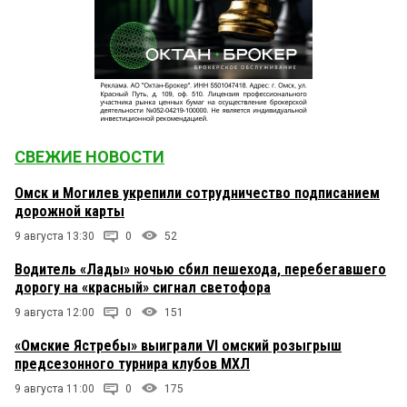
СВЕЖИЕ НОВОСТИ
Омск и Могилев укрепили сотрудничество подписанием
дорожной карты
9 августа 13:30
0
52
Водитель «Лады» ночью сбил пешехода, перебегавшего
дорогу на «красный» сигнал светофора
9 августа 12:00
0
151
«Омские Ястребы» выиграли VI омский розыгрыш
предсезонного турнира клубов МХЛ
9 августа 11:00
0
175