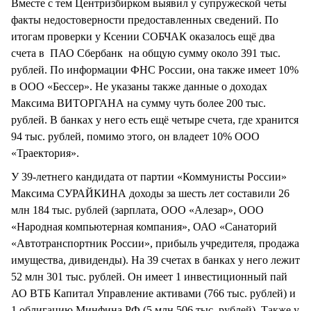
Вместе с тем Центризбирком выявил у супружеской четы
факты недостоверности предоставленных сведений. По
итогам проверки у Ксении СОБЧАК оказалось ещё два
счета в ПАО Сбербанк на общую сумму около 391 тыс.
рублей. По информации ФНС России, она также имеет 10%
в ООО «Бессер». Не указаны также данные о доходах
Максима ВИТОРГАНА на сумму чуть более 200 тыс.
рублей. В банках у него есть ещё четыре счета, где хранится
94 тыс. рублей, помимо этого, он владеет 10% ООО
«Траектория».
У 39-летнего кандидата от партии «Коммунисты России»
Максима СУРАЙКИНА доходы за шесть лет составили 26
млн 184 тыс. рублей (зарплата, ООО «Алезар», ООО
«Народная компьютерная компания», ОАО «Санаторий
«Автотранспортник России», прибыль учредителя, продажа
имущества, дивиденды). На 39 счетах в банках у него лежит
52 млн 301 тыс. рублей. Он имеет 1 инвестиционный пай
АО ВТБ Капитал Управление активами (766 тыс. рублей) и
1 облигацию Минфина РФ (5 млн 506 тыс. рублей). Также у