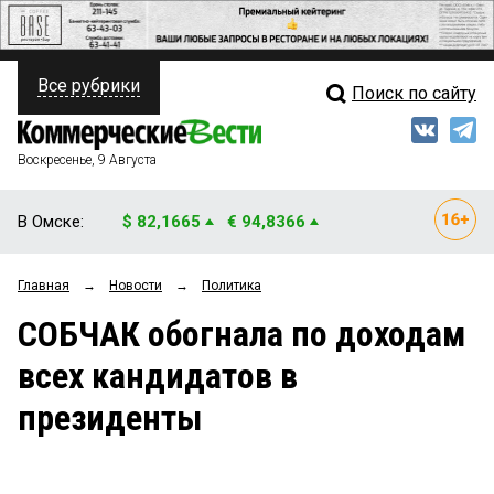
Все рубрики
Поиск по сайту
ПОЛИТИКА
Свежий выпуск
Медиа
ФИНАНСЫ
Воскресенье, 9 Августа
Кто есть кто
НЕДВИЖИМОСТЬ
В Омске:
$ 82,1665
€ 94,8366
Интервью
БИЗНЕС
Главная
→
Новости
→
Политика
Мнения
ОБЩЕСТВО
СОБЧАК обогнала по доходам
Рейтинги
ЗАКОН
всех кандидатов в
Блоги
НОВОСТИ КОМПАНИЙ
президенты
Архив
ПРОИСШЕСТВИЯ