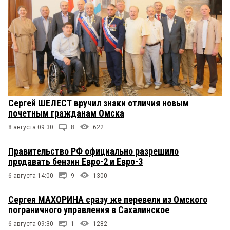
Сергей ШЕЛЕСТ вручил знаки отличия новым
почетным гражданам Омска
8 августа 09:30
8
622
Правительство РФ официально разрешило
продавать бензин Евро-2 и Евро-3
6 августа 14:00
9
1300
Сергея МАХОРИНА сразу же перевели из Омского
пограничного управления в Сахалинское
6 августа 09:30
1
1282