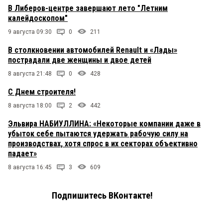
В Либеров-центре завершают лето "Летним
калейдоскопом"
9 августа 09:30
0
211
В столкновении автомобилей Renault и «Лады»
пострадали две женщины и двое детей
8 августа 21:48
0
428
С Днем строителя!
8 августа 18:00
2
442
Эльвира НАБИУЛЛИНА: «Некоторые компании даже в
убыток себе пытаются удержать рабочую силу на
производствах, хотя спрос в их секторах объективно
падает»
8 августа 16:45
3
609
Подпишитесь ВКонтакте!