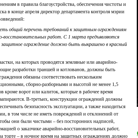
ениям в правила благоустройства, обеспечения чистоты и
ска в конце апреля директор департамента контроля мэрии
овведений:
еть общий перечень требований к защитным ограждениям
но-восстановительных работ. С 1 марта предъявляются
е защитное ограждение должно быть выкрашено в красный
частки, на которых проводятся земляные или аварийно-
ующие разработки траншей и котлованов, должны быть
граждения обязаны соответствовать нескольким
кционными, сборно-разборными и высотой не менее 1,5
ов кроме ворот или калиток, которые в рабочее время
е запираются. В-третьих, конструкции ограждений должны
спечивать безопасность эксплуатации, а также находиться
ии, в том числе не иметь повреждений и отклонений от
чтобы они были чистыми – без посторонних надписей,
рмацией о заказчике аварийно-восстановительных работ,
а торте – в ночное время на защитных ограждениях должно