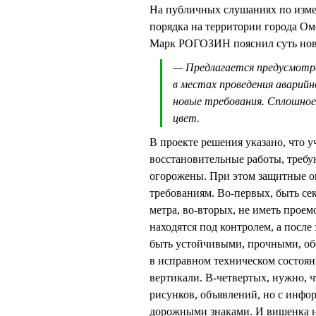
На публичных слушаниях по измен
порядка на территории города Ом
Марк РОГОЗИН пояснил суть нов
— Предлагается предусмотр
в местах проведения аварий
новые требования. Сплошно
цвет.
В проекте решения указано, что у
восстановительные работы, треб
огорожены. При этом защитные о
требованиям. Во-первых, быть се
метра, во-вторых, не иметь проем
находятся под контролем, а посл
быть устойчивыми, прочными, обе
в исправном техническом состоян
вертикали. В-четвертых, нужно, 
рисунков, объявлений, но с инфо
дорожными знаками. И вишенка н