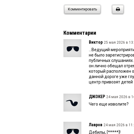
Комментировать
Комментарии
Виктор
25 мая 2026 в 13:
...Ведущий мероприят
не было зарегистриро
публичных слушаниях..
он лично обещал отре
который расположен ок
данной дороге уже глу
центр привозят детей 
ДЖОКЕР
24 мая 2026 в 1
Чего еще изволите?
Лавров
24 мая 2026 в 11:
Дебилы, [*****]!