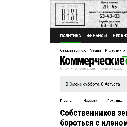
ПОЛИТИКА
ФИНАНСЫ
НЕДВИ
Свежий выпуск
Медиа
Кто есть кто
О том, что происходит на самом деле
В Омске суббота, 8 Августа
Главная
→
Новости
→
Политика
Собственников зе
бороться с клено