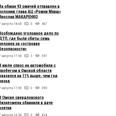
За обман 93 омичей отправлен в
колонию глава АЦ «Ромни Марш»
Ярослав МАКАРЕНКО
7 августа 18:00
0
467
Возбуждено уголовное дело по
ДТП, где были сбиты семь
человек на «островке
безопасности»
7 августа 17:30
3
597
В июле спрос на автомобили с
пробегом в Омской области
оказался на 11% выше, чем год
назад
7 августа 17:00
0
390
В Омске свердловского
бизнесмена обвинили в даче
взятки
7 августа 16:30
0
624