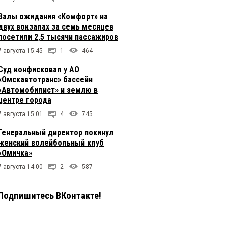
Залы ожидания «Комфорт» на
двух вокзалах за семь месяцев
посетили 2,5 тысячи пассажиров
7 августа 15:45
1
464
Суд конфисковал у АО
«Омскавтотранс» бассейн
«Автомобилист» и землю в
центре города
7 августа 15:01
4
745
Генеральный директор покинул
женский волейбольный клуб
«Омичка»
7 августа 14:00
2
587
Подпишитесь ВКонтакте!