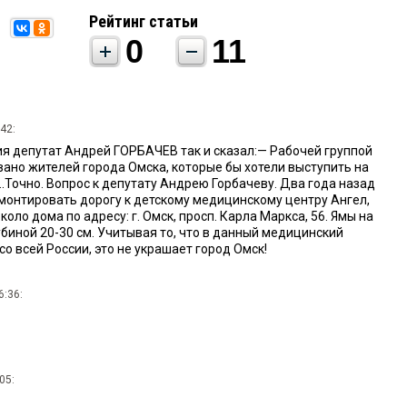
Рейтинг статьи
0
11
42:
ия депутат Андрей ГОРБАЧЕВ так и сказал:— Рабочей группой
вано жителей города Омска, которые бы хотели выступить на
.Точно. Вопрос к депутату Андрею Горбачеву. Два года назад
монтировать дорогу к детскому медицинскому центру Ангел,
оло дома по адресу: г. Омск, просп. Карла Маркса, 56. Ямы на
биной 20-30 см. Учитывая то, что в данный медицинский
со всей России, это не украшает город Омск!
6:36:
05: