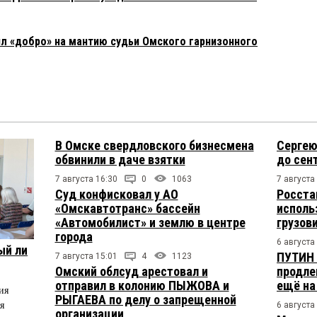
л «добро» на мантию судьи Омского гарнизонного
В Омске свердловского бизнесмена
Сергею
обвинили в даче взятки
до сен
7 августа 16:30
0
1063
7 августа
Суд конфисковал у АО
Росста
«Омскавтотранс» бассейн
исполь
«Автомобилист» и землю в центре
грузов
города
6 августа
ый ли
ПУТИН 
7 августа 15:01
4
1123
Омский облсуд арестовал и
продле
отправил в колонию ПЫЖОВА и
ещё на
ия
РЫГАЕВА по делу о запрещенной
я
6 августа
организации