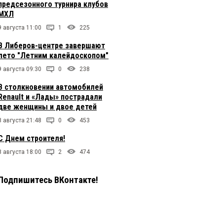
предсезонного турнира клубов
МХЛ
9 августа 11:00
1
225
В Либеров-центре завершают
лето "Летним калейдоскопом"
9 августа 09:30
0
238
В столкновении автомобилей
Renault и «Лады» пострадали
две женщины и двое детей
8 августа 21:48
0
453
С Днем строителя!
8 августа 18:00
2
474
Подпишитесь ВКонтакте!