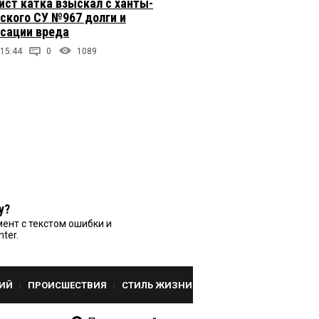
ст катка взыскал с ханты-
ского СУ №967 долги и
сации вреда
 15:44
0
1089
у?
ент с текстом ошибки и
nter.
ИЙ
ПРОИСШЕСТВИЯ
СТИЛЬ ЖИЗНИ