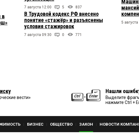
Машини
мансий
7 августа 12:00
5
837
В Трудовой кодекс РФ внесено
компен
 в
понятие «стажёр» и разъяснены
рш»
5 августа
условия стажировок
7 августа 09:30
0
771
иску
Нашли ошибк
рческие вести»
Выделите фрагм
нажмите Ctrl + E
ЖИМОСТЬ
БИЗНЕС
ОБЩЕСТВО
ЗАКОН
НОВОСТИ КОМПАН