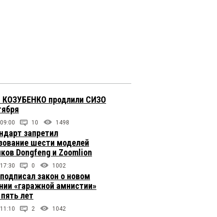
 КОЗУБЕНКО продлили СИЗО
тября
 09:00
10
1498
ндарт запретил
зование шести моделей
иков Dongfeng и Zoomlion
 17:30
0
1002
подписал закон о новом
нии «гаражной амнистии»
 пять лет
 11:10
2
1042