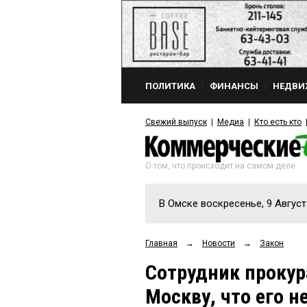
ПОЛИТИКА
ФИНАНСЫ
НЕДВИ
Свежий выпуск
Медиа
Кто есть кто
О том, что происходит на самом деле
В Омске воскресенье, 9 Август
Главная
→
Новости
→
Закон
Сотрудник проку
Москву, что его н