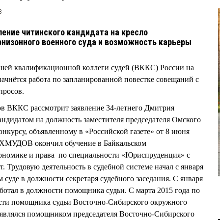
8
ение читинского кандидата на кресло
низонного военного суда и возможность карьеры
сшей квалификационной коллеги судей (ВККС) России на
начнётся работа по запланированной повестке совещаний с
просов.
асов ВККС рассмотрит заявление 34-летнего Дмитрия
идатом на должность заместителя председателя Омского
онкурсу, объявленному в «Российской газете» от 8 июня
АХМУДОВ окончил обучение в Байкальском
кономике и права по специальности «Юриспруденция» с
 Трудовую деятельность в судебной системе начал с января
м суде в должности секретаря судебного заседания. С января
аботал в должности помощника судьи. С марта 2015 года по
ости помощника судьи Восточно-Сибирского окружного
а являлся помощником председателя Восточно-Сибирского