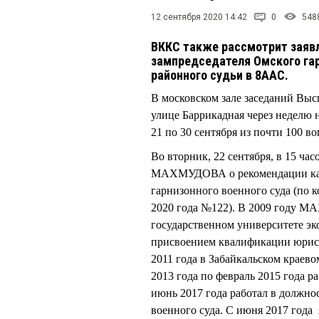
12 сентября 2020 14:42
0
548
ВККС также рассмотрит заявл
зампредседателя Омского гар
районного судьи в 8ААС.
В московском зале заседаний Вы
улице Баррикадная через неделю 
21 по 30 сентября из почти 100 во
Во вторник, 22 сентября, в 15 ч
МАХМУДОВА о рекомендации канд
гарнизонного военного суда (по к
2020 года №122). В 2009 году М
государственном университете э
присвоением квалификации юрист.
2011 года в Забайкальском краево
2013 года по февраль 2015 года р
июнь 2017 года работал в должн
военного суда. С июня 2017 год