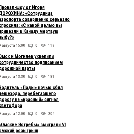
Провал-шоу от Игоря
ДОРОХИНА: «Сотрудница
аэропорта совершенно серьезно
спросила: «С какой целью вы
привезли в Канаду мертвую
рыбу?»
9 августа 15:00
0
119
Омск и Могилев укрепили
сотрудничество подписанием
дорожной карты
9 августа 13:30
0
181
Водитель «Лады» ночью сбил
пешехода, перебегавшего
дорогу на «красный» сигнал
светофора
9 августа 12:00
0
204
«Омские Ястребы» выиграли VI
омский розыгрыш