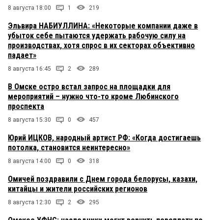
8 августа 18:00
1
219
Эльвира НАБИУЛЛИНА: «Некоторые компании даже в
убыток себе пытаются удержать рабочую силу на
производствах, хотя спрос в их секторах объективно
падает»
8 августа 16:45
2
289
В Омске остро встал запрос на площадки для
мероприятий – нужно что-то кроме Любинского
проспекта
8 августа 15:30
0
457
Юрий ИЦКОВ, народный артист РФ: «Когда достигаешь
потолка, становится неинтересно»
8 августа 14:00
0
318
Омичей поздравили с Днем города белорусы, казахи,
китайцы и жители российских регионов
8 августа 12:30
2
295