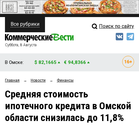
Все рубрики
Поиск по сайту
ПОЛИТИКА
Свежий выпуск
Медиа
ФИНАНСЫ
Суббота, 8 Августа
Кто есть кто
НЕДВИЖИМОСТЬ
В Омске:
$ 82,1665
€ 94,8366
Интервью
БИЗНЕС
Главная
→
Новости
→
Финансы
Мнения
ОБЩЕСТВО
Средняя стоимость
Рейтинги
ЗАКОН
ипотечного кредита в Омской
Блоги
НОВОСТИ КОМПАНИЙ
области снизилась до 11,8%
Архив
ПРОИСШЕСТВИЯ