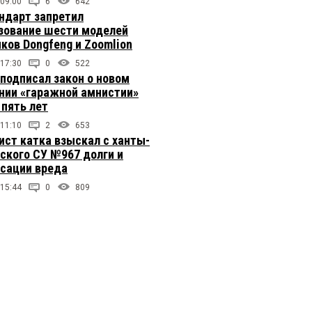
 09:00
6
642
ндарт запретил
зование шести моделей
иков Dongfeng и Zoomlion
 17:30
0
522
подписал закон о новом
нии «гаражной амнистии»
 пять лет
 11:10
2
653
ст катка взыскал с ханты-
ского СУ №967 долги и
сации вреда
 15:44
0
809