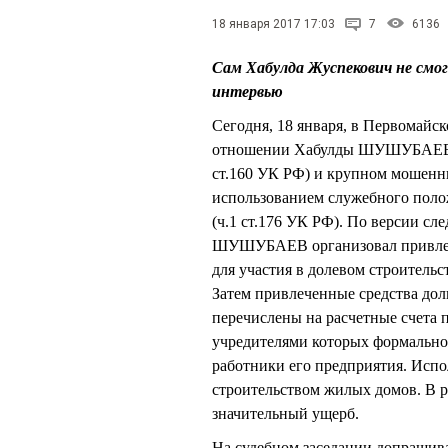
18 января 2017 17:03
7
6136
Сам Хабулда Жуспекович не смог 
интервью
Сегодня, 18 января, в Первомайс
отношении Хабулды ШУШУБАЕВА. 
ст.160 УК РФ) и крупном мошенни
использованием служебного полож
(ч.1 ст.176 УК РФ). По версии сл
ШУШУБАЕВ организовал привлече
для участия в долевом строитель
Затем привлеченные средства дол
перечислены на расчетные счета 
учредителями которых формаль
работники его предприятия. Испо
строительством жилых домов. В р
значительный ущерб.
На судебном заседании допрашив