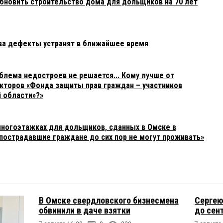
бновить строительство дома для дольщиков на 70 лет
ва дефекты устранят в ближайшее время
блема недостроев не решается... Кому лучше от
кторов «Фонда защиты прав граждан – участников
 области»?»
многоэтажках для дольщиков, сданных в Омске в
«пострадавшие граждане до сих пор не могут проживать»
В Омске свердловского бизнесмена
Сергею
обвинили в даче взятки
до сен