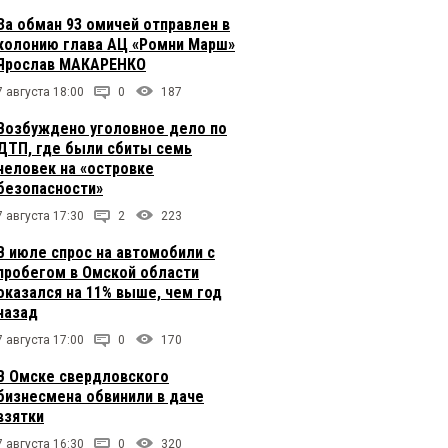
За обман 93 омичей отправлен в
колонию глава АЦ «Ромни Марш»
Ярослав МАКАРЕНКО
7 августа 18:00
0
187
Возбуждено уголовное дело по
ДТП, где были сбиты семь
человек на «островке
безопасности»
7 августа 17:30
2
223
В июле спрос на автомобили с
пробегом в Омской области
оказался на 11% выше, чем год
назад
7 августа 17:00
0
170
В Омске свердловского
бизнесмена обвинили в даче
взятки
7 августа 16:30
0
320