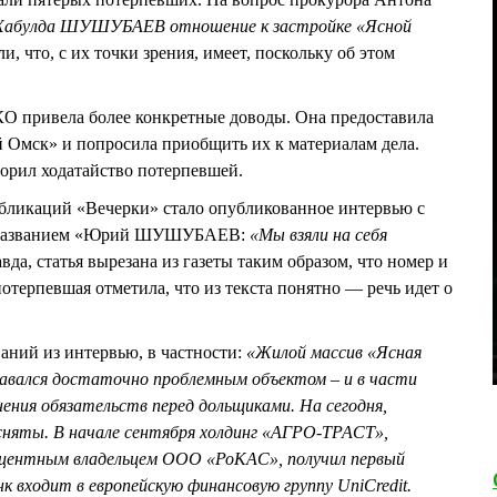
т Хабулда ШУШУБАЕВ отношение к застройке «Ясной
, что, с их точки зрения, имеет, поскольку об этом
привела более конкретные доводы. Она предоставила
й Омск» и попросила приобщить их к материалам дела.
рил ходатайство потерпевшей.
бликаций «Вечерки» стало опубликованное интервью с
азванием «Юрий ШУШУБАЕВ:
«Мы взяли на себя
вда, статья вырезана из газеты таким образом, что номер и
потерпевшая отметила, что из текста понятно — речь идет о
ваний из интервью, в частности:
«Жилой массив «Ясная
тавался достаточно проблемным объектом – и в части
нения обязательств перед дольщиками. На сегодня,
сняты. В начале сентября холдинг «АГРО-ТРАСТ»,
оцентным владельцем ООО «РоКАС», получил первый
входит в европейскую финансовую группу UniCredit.