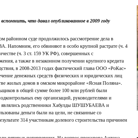
вспомнить, что давал опубликованное в 2009 году
ком районном суде продолжилось рассмотрение дела в
Напомним, его обвиняют в особо крупной растрате (ч. 4
честве (ч. 3 ст. 159 УК РФ), совершенных с
ения, а также в незаконном получении крупного кредита
едствия, в 2008-2013 годах фактический глава ООО «РоКас»
ние денежных средств физических и юридических лиц
стве жилых домов в омском микрорайоне «Ясная Поляна».
ьщиков в общей сумме более 100 млн рублей были
подконтрольных ему организаций, руководителями и
но являлись родственники Хабулды ШУШУБАЕВА и
льзованы деньги были на цели, не связанные со
езультате 314 участникам долевого строительства причинен
али пятерых потерпевших. На вопрос прокурора Антона