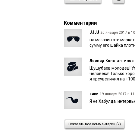
Комментарии
JJJJ
20 января 2017 в 10
на магазин ате марке
сумму его шайка плот
Леонид Константинов
Шушубаев молодец! Умн
человека! Только хоро
я преувеличил на +10
киви
19 января 2017 в 11
Я не Хабулда, интервь
Оооооо
18 января 2017 в
Показать все комментарии (7)
Это он связано с ясно
мне кинули. Они многих