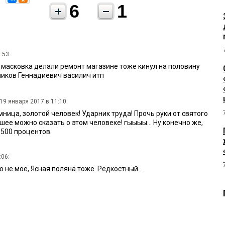
6
1
:53:
т масковка делали ремонт магазине тоже кинул на половину
ников Геннадиевич василич итп
19 января 2017 в 11:10:
ица, золотой человек! Ударник труда! Прочь руки от святого
шее можно сказать о этом человеке! гыыыы... Ну конечно же,
0500 процентов.
:06:
ю не мое, Ясная поляна тоже. Редкостный...
 22:54:
й польяной и его брат Алексей я 10 лет сними работал в итоге
 кинули 2007 году. Твори они такие. Все врут это все он и ещё