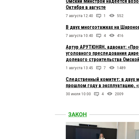
Омский Минстрой надеется возо
Октября в августе
7 августа 12:40
1
552
В двух многоэтажках на Шароно
7 августа 10:40
4
416
Артур АРУТЮНЯН, адвокат: «Про
уголовного преследования дире
долевого строительства Омской
1 августа 13:45
7
1489
Следственный комитет: в двух 
прошлом году в эксплуатацию, 
30 июля 10:00
4
2009
ЗАКОН