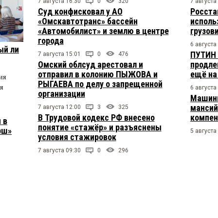
7 августа 16:30
0
320
7 августа
Суд конфисковал у АО
Росста
«Омскавтотранс» бассейн
исполь
«Автомобилист» и землю в центре
грузов
города
6 августа
ый ли
ПУТИН 
7 августа 15:01
0
476
Омский облсуд арестовал и
продле
отправил в колонию ПЫЖОВА и
ещё на
ия
РЫГАЕВА по делу о запрещенной
я
6 августа
организации
Машини
мансий
7 августа 12:00
3
325
В Трудовой кодекс РФ внесено
компен
 в
понятие «стажёр» и разъяснены
рш»
5 августа
условия стажировок
7 августа 09:30
0
296