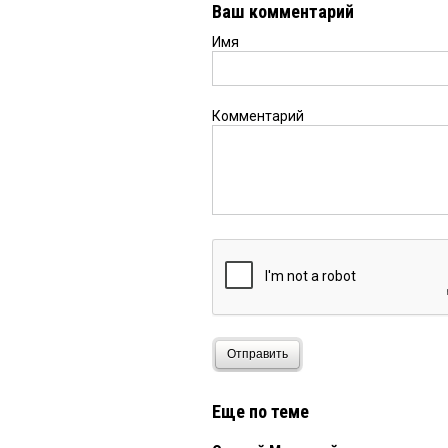
Ваш комментарий
тварь есть тогда рабо
Имя
Shark
18 января 2017 в 1
Сколько помню, тогда
Журналисты все злосл
Комментарий
Капитан-очевидность
Странно, что только 
газете. Надо было ран
предоставить его инт
Андерсон
18 января 2017
Сказочный......л
Отправить
Еще по теме