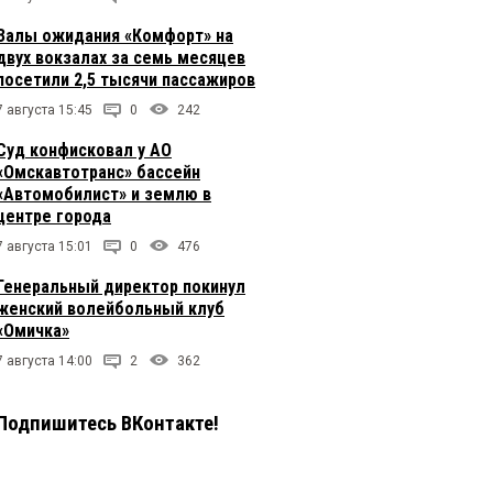
Залы ожидания «Комфорт» на
двух вокзалах за семь месяцев
посетили 2,5 тысячи пассажиров
7 августа 15:45
0
242
Суд конфисковал у АО
«Омскавтотранс» бассейн
«Автомобилист» и землю в
центре города
7 августа 15:01
0
476
Генеральный директор покинул
женский волейбольный клуб
«Омичка»
7 августа 14:00
2
362
Подпишитесь ВКонтакте!