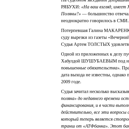
РЯБУХИ:
«На ваш взгляд, имее
Поляны?»
— большинство отвечали
неоднократно говорилось в СМИ.
Потерпевшая Галина МАКАРЕНКО 
суду вырезки из газеты «Вечерни
Судья Артем ТОЛСТЫХ удовлетво
Одной из приложенных к делу пу
Хабулдой ШУШУБАЕВЫМ под н
повышенные обязательства».
Пра
дата выхода не известны, однако 
2009 годе.
Судья зачитал несколько высказы
поляна» до недавнего времени ос
финансирования, и в части выпол
действительно, все эти вопросы 
который теперь является стопр
транш от «АТФбанка». Этот банк 