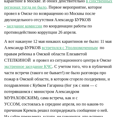
карантине в Москве. И обоих действительно
в собственных
регионах тогда не было
. Первое мероприятие, которое
провел в Омске по возвращению из Москвы после
двухнедельного отсутствия Александр БУРКОВ
-
заседание комиссии
по координации работы по
противодействию коррупции 26 апреля.
А вот накануне 12 мая никаких карантинов не было: 11 мая
Александр БУРКОВ
встретился с Уполномоченным
по
правам ребенка в Омской области Елизаветой
СТЕПКИНОЙ и провел из ситуационного центра в Омске
экстренное заседание КЧС
. С учетом того, что в публичной
части встречи (такого не бывает!) не было разговора про
пожар в Омской области, в котором сгорело полдеревни, и
поздравления с Кубком Гагарина (бог уж с ним — с
потерявшимся с министром Александром
МУРАХОВСКИМ), сама встреча, как и с
УССОМ, состоялась в середине апреля, но по каким-то
причинам Кремль решил попридержать сообщение о ней.
На сайте президента, кстати, не говорится, что встреча