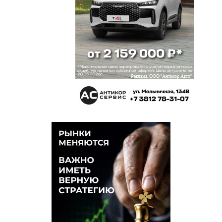
бешенства? Как-то подозрительно себя ведёт
тут один.
Суслик Плут
13 мая 2021 в 14:54:
А вот мое любимое издание предполагает, что
на встрече был выдан карт-бланш на борьбу с
кланами. Для чего нужен Северный обход? Ну не
из-за снижения на 15% загрузки центра города
предлагается потратить 40 с лишним
миллиардов (а по факту умножай на 1,5). Обход
— это манёвр в войне против кланов. А мы
пойдём на север.
Каракоз
13 мая 2021 в 11:57:
Запутаешься тут. Ой, я это вслух подумал?!
Анастасия Павлова
13 мая 2021 в 11:46:
Про карантин — это не наша прозаическая
выдумка. О том, что АЛБ две недели
выдерживал перед встречей с ВВП, сообщали