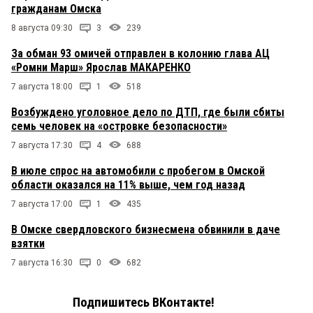
гражданам Омска
Максим
13 мая 2021 в 08:48:
8 августа 09:30
3
239
Негоже Омск с Краснодаром сравнивать! Надо
За обман 93 омичей отправлен в колонию глава АЦ
сразу с Майами!
«Ромни Марш» Ярослав МАКАРЕНКО
7 августа 18:00
1
518
тиман
13 мая 2021 в 08:39:
при чем здесь карантин вечно вы [*****] какую то
Возбуждено уголовное дело по ДТП, где были сбиты
лепите
семь человек на «островке безопасности»
7 августа 17:30
4
688
Сергей
13 мая 2021 в 07:39:
В июле спрос на автомобили с пробегом в Омской
А я верю, что наш Президент сделал правильные
области оказался на 11% выше, чем год назад
выводы. Самое интересное осталось за кадром
7 августа 17:00
1
435
о.обыватель
13 мая 2021 в 01:17:
В Омске свердловского бизнесмена обвинили в даче
И внутри этой «консервы» очередной омский
взятки
долгострой подобно метро, аэропорту и плотины:
— северный обход, 60,5 километра, стоимостью –
7 августа 16:30
0
682
42 миллиарда рублей и стройка на десять лет!!! А
даст это минимальный результат — "...после
строительства обхода мы видим, что нагрузка на
Подпишитесь ВКонтакте!
вылетные магистрали снижается на 10–15