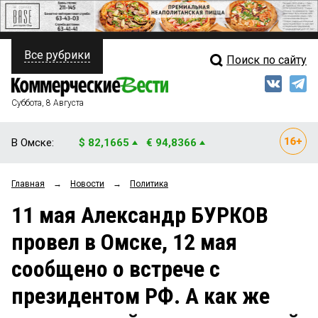
Все рубрики
Поиск по сайту
ПОЛИТИКА
Свежий выпуск
Медиа
ФИНАНСЫ
Суббота, 8 Августа
Кто есть кто
НЕДВИЖИМОСТЬ
В Омске:
$ 82,1665
€ 94,8366
Интервью
БИЗНЕС
Главная
→
Новости
→
Политика
Мнения
ОБЩЕСТВО
11 мая Александр БУРКОВ
Рейтинги
ЗАКОН
провел в Омске, 12 мая
Блоги
НОВОСТИ КОМПАНИЙ
сообщено о встрече с
Архив
ПРОИСШЕСТВИЯ
президентом РФ. А как же