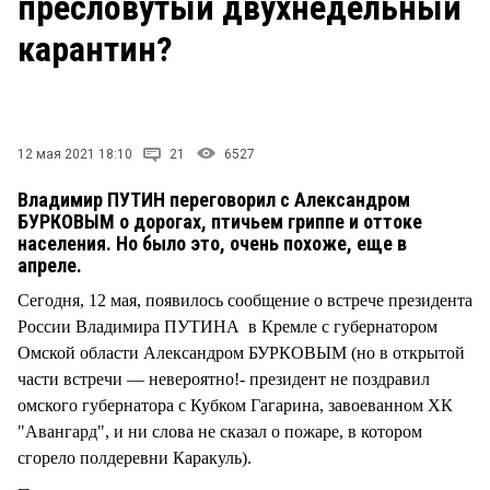
пресловутый двухнедельный
СТИЛЬ ЖИЗНИ
карантин?
12 мая 2021 18:10
21
6527
Владимир ПУТИН переговорил с Александром
БУРКОВЫМ о дорогах, птичьем гриппе и оттоке
населения. Но было это, очень похоже, еще в
апреле.
Сегодня, 12 мая, появилось сообщение о встрече президента
России Владимира ПУТИНА в Кремле с губернатором
Омской области Александром БУРКОВЫМ (но в открытой
части встречи — невероятно!- президент не поздравил
омского губернатора с Кубком Гагарина, завоеванном ХК
"Авангард", и ни слова не сказал о пожаре, в котором
сгорело полдеревни Каракуль).