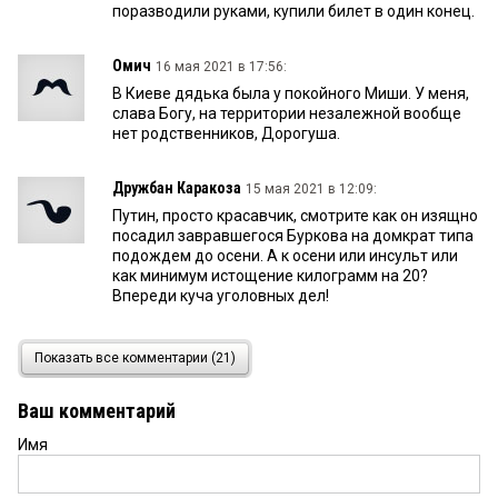
поразводили руками, купили билет в один конец.
Омич
16 мая 2021 в 17:56:
В Киеве дядька была у покойного Миши. У меня,
слава Богу, на территории незалежной вообще
нет родственников, Дорогуша.
Дружбан Каракоза
15 мая 2021 в 12:09:
Путин, просто красавчик, смотрите как он изящно
посадил завравшегося Буркова на домкрат типа
подождем до осени. А к осени или инсульт или
как минимум истощение килограмм на 20?
Впереди куча уголовных дел!
Станиславский
15 мая 2021 в 09:44:
Показать все комментарии (21)
Тут похоже все бурковские пропагандисты
собрались, косят под местных, смешно. Хочется
Ваш комментарий
спросить, когда Владимир Владимирович вернёт
Сибнефть? Помнится он возмущался этим
Имя
фактом и напоминал об этом г-же Матвиенко.
Кажется уже лет десять прошло, неужели с
Миллером невозможно совладать? Или это всё