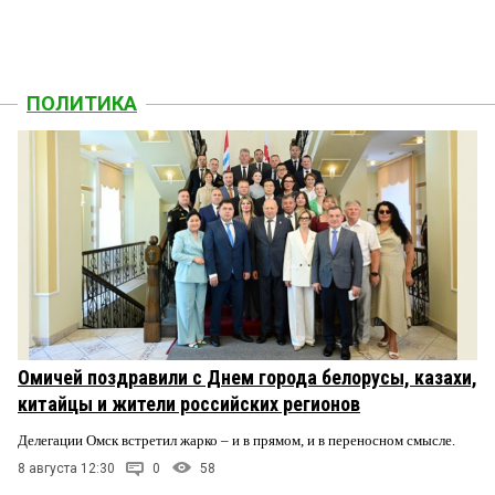
процентов и даже на центр города." Такая
предвыборная риторика губернатора, которого
не то, что через 10 лет, а через год в Омске не
будет
ПОЛИТИКА
Дружбан Каракоза
12 мая 2021 в 22:40:
То были «консервы» те что информационные
встреча была еще в апреле но группировки
боролись за Буркова и все решили пока оставить
его до осени. К тому же новому губернатору нет
смысла выходить сейчас а лучше спокойно
провести замену в октябре. Опять же все шишки
за косяки на выборах получит лично Бурков. А
вот попкорном действительно запасаемся ведь
всё только начинается.
Омичей поздравили с Днем города белорусы, казахи,
китайцы и жители российских регионов
Делегации Омск встретил жарко – и в прямом, и в переносном смысле.
8 августа 12:30
0
58