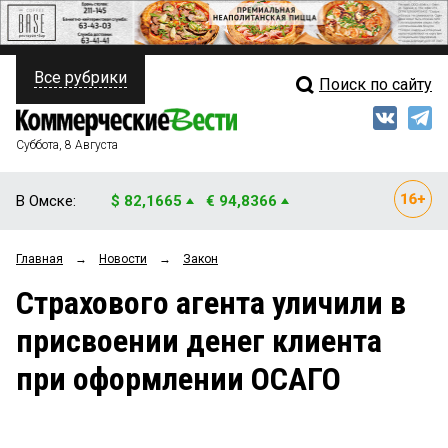
Все рубрики
Поиск по сайту
ПОЛИТИКА
Свежий выпуск
Медиа
ФИНАНСЫ
Суббота, 8 Августа
Кто есть кто
НЕДВИЖИМОСТЬ
В Омске:
$ 82,1665
€ 94,8366
Интервью
БИЗНЕС
Главная
→
Новости
→
Закон
Мнения
ОБЩЕСТВО
Страхового агента уличили в
Рейтинги
ЗАКОН
присвоении денег клиента
Блоги
НОВОСТИ КОМПАНИЙ
при оформлении ОСАГО
Архив
ПРОИСШЕСТВИЯ