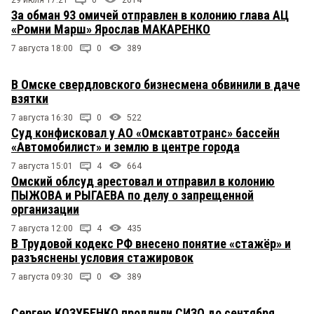
За обман 93 омичей отправлен в колонию глава АЦ
«Ромни Марш» Ярослав МАКАРЕНКО
7 августа 18:00
0
389
В Омске свердловского бизнесмена обвинили в даче
взятки
7 августа 16:30
0
522
Суд конфисковал у АО «Омскавтотранс» бассейн
«Автомобилист» и землю в центре города
7 августа 15:01
4
664
Омский облсуд арестовал и отправил в колонию
ПЫЖОВА и РЫГАЕВА по делу о запрещенной
организации
7 августа 12:00
4
435
В Трудовой кодекс РФ внесено понятие «стажёр» и
разъяснены условия стажировок
7 августа 09:30
0
389
Сергею КОЗУБЕНКО продлили СИЗО до сентября