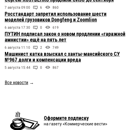
7 августа 09:00
6
860
Росстандарт запретил использование шести
моделей грузовиков Dongfeng и Zoomlion
6 августа 17:30
0
619
ПУТИН подписал закон о новом продлении «гаражной
амнистии» ещё на пять лет
6 августа 11:10
2
749
Машинист катка взыскал с ханты-мансийского СУ
№967 долги и компенсации вреда
5 августа 15:44
0
867
Все новости
→
Оформите подписку
на газету «Коммерческие вести»