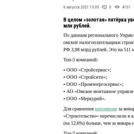
6 августа 2021 13:05
0
4151
В целом «золотая» пятёрка ув
млн рублей.
По данным регионального Управл
омские налогоплательщики строи
РФ 3,98 млрд рублей. Это на 511 
Топ-5 компаний:
• ООО «Стройсервис»;
• ООО «Стройсити»;
• ООО «Промэнергосервис»;
• АО «Омское монтажное управле
• ООО «Меркурий».
Для сравнения
напомним
: за янв
«Строительство» перечислили в к
(на 12,6%) больше, чем за январь-
Топ-5 компаний: