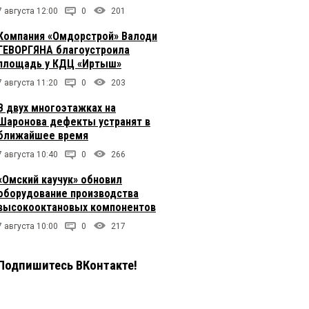
7 августа 12:00
0
201
Компания «Омдорстрой» Валоди
ГЕВОРГЯНА благоустроила
площадь у КДЦ «Иртыш»
7 августа 11:20
0
203
В двух многоэтажках на
Шаронова дефекты устранят в
ближайшее время
7 августа 10:40
0
266
«Омский каучук» обновил
оборудование производства
высокооктановых компонентов
7 августа 10:00
0
217
Подпишитесь ВКонтакте!