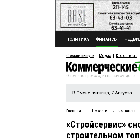
ПОЛИТИКА
ФИНАНСЫ
НЕДВИ
Свежий выпуск
Медиа
Кто есть кто
О том, что происходит на самом деле
В Омске пятница, 7 Августа
Главная
→
Новости
→
Финансы
«Стройсервис» сн
строительном то