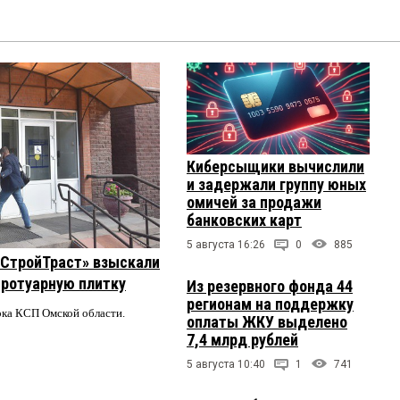
Киберсыщики вычислили
и задержали группу юных
омичей за продажи
банковских карт
5 августа 16:26
0
885
 «СтройТраст» взыскали
 тротуарную плитку
Из резервного фонда 44
регионам на поддержку
ерка КСП Омской области.
оплаты ЖКУ выделено
7,4 млрд рублей
5 августа 10:40
1
741