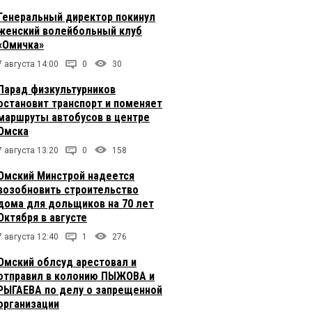
Генеральный директор покинул
женский волейбольный клуб
«Омичка»
7 августа 14:00
0
30
Парад физкультурников
остановит транспорт и поменяет
маршруты автобусов в центре
Омска
7 августа 13:20
0
158
Омский Минстрой надеется
возобновить строительство
дома для дольщиков на 70 лет
Октября в августе
7 августа 12:40
1
276
Омский облсуд арестовал и
отправил в колонию ПЫЖОВА и
РЫГАЕВА по делу о запрещенной
организации