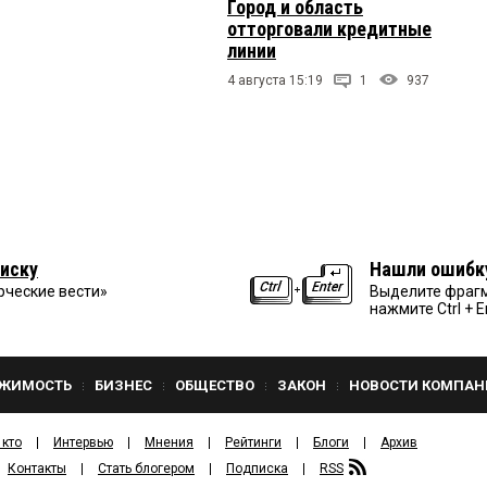
Город и область
отторговали кредитные
линии
4 августа 15:19
1
937
иску
Нашли ошибк
рческие вести»
Выделите фрагм
нажмите Ctrl + E
ЖИМОСТЬ
БИЗНЕС
ОБЩЕСТВО
ЗАКОН
НОВОСТИ КОМПАН
 кто
Интервью
Мнения
Рейтинги
Блоги
Архив
Контакты
Стать блогером
Подписка
RSS