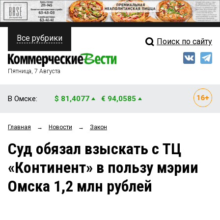
Все рубрики
Поиск по сайту
ПОЛИТИКА
Свежий выпуск
Медиа
ФИНАНСЫ
Пятница, 7 Августа
Кто есть кто
НЕДВИЖИМОСТЬ
В Омске:
$ 81,4077
€ 94,0585
Интервью
БИЗНЕС
Главная
→
Новости
→
Закон
Мнения
ОБЩЕСТВО
Суд обязал взыскать с ТЦ
Рейтинги
ЗАКОН
«Континент» в пользу мэрии
Блоги
НОВОСТИ КОМПАНИЙ
Омска 1,2 млн рублей
Архив
ПРОИСШЕСТВИЯ