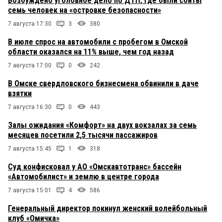
Возбуждено уголовное дело по ДТП, где были сбиты
семь человек на «островке безопасности»
7 августа 17:30
3
380
В июле спрос на автомобили с пробегом в Омской
области оказался на 11% выше, чем год назад
7 августа 17:00
0
242
В Омске свердловского бизнесмена обвинили в даче
взятки
7 августа 16:30
0
443
Залы ожидания «Комфорт» на двух вокзалах за семь
месяцев посетили 2,5 тысячи пассажиров
7 августа 15:45
1
318
Суд конфисковал у АО «Омскавтотранс» бассейн
«Автомобилист» и землю в центре города
7 августа 15:01
4
586
Генеральный директор покинул женский волейбольный
клуб «Омичка»