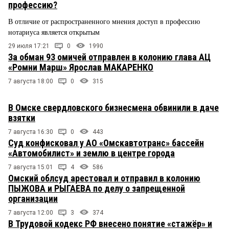
профессию?
В отличие от распространенного мнения доступ в профессию
нотариуса является открытым
29 июля 17:21
0
1990
За обман 93 омичей отправлен в колонию глава АЦ
«Ромни Марш» Ярослав МАКАРЕНКО
7 августа 18:00
0
315
В Омске свердловского бизнесмена обвинили в даче
взятки
7 августа 16:30
0
443
Суд конфисковал у АО «Омскавтотранс» бассейн
«Автомобилист» и землю в центре города
7 августа 15:01
4
586
Омский облсуд арестовал и отправил в колонию
ПЫЖОВА и РЫГАЕВА по делу о запрещенной
организации
7 августа 12:00
3
374
В Трудовой кодекс РФ внесено понятие «стажёр» и