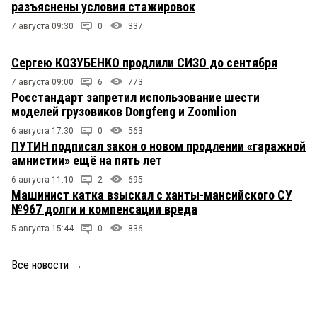
разъяснены условия стажировок
7 августа 09:30
0
337
Сергею КОЗУБЕНКО продлили СИЗО до сентября
7 августа 09:00
6
773
Росстандарт запретил использование шести
моделей грузовиков Dongfeng и Zoomlion
6 августа 17:30
0
563
ПУТИН подписал закон о новом продлении «гаражной
амнистии» ещё на пять лет
6 августа 11:10
2
695
Машинист катка взыскал с ханты-мансийского СУ
№967 долги и компенсации вреда
5 августа 15:44
0
836
Все новости
→