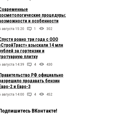
Современные
косметологические процедуры:
возможности и особенности
6 августа 15:20
1
302
Спустя ровно три года с ООО
«СтройТраст» взыскали 14 млн
рублей за гортензии и
тротуарную плитку
6 августа 14:39
4
430
Правительство РФ официально
разрешило продавать бензин
Евро-2 и Евро-3
6 августа 14:00
4
452
Подпишитесь ВКонтакте!