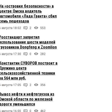
На «островке безопасности» в
центре Омска водитель
автомобиля «Лада Гранта» сбил
семь пешеходов
6 августа 18:02
2
553
Росстандарт запретил
использование шести моделей
грузовиков Dongfeng и Zoomlion
6 августа 17:30
0
282
Константин СУВОРОВ построит в
Дружино центр
сельскохозяйственной техники
за 564 млн руб.
6 августа 17:05
2
356
Вывоз нефти и нефтегрузов из
Омской области по железной
дороге уменьшился
6 августа 16:00
0
462