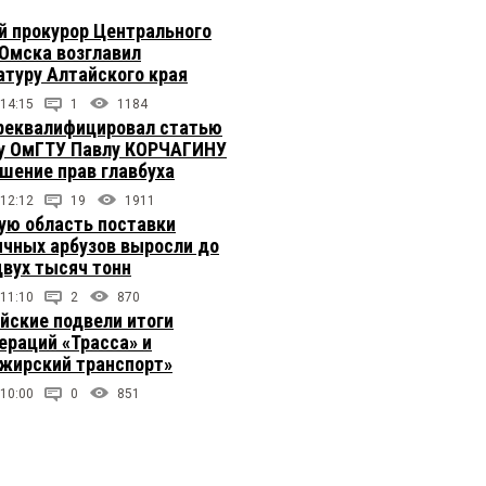
 прокурор Центрального
 Омска возглавил
атуру Алтайского края
 14:15
1
1184
реквалифицировал статью
у ОмГТУ Павлу КОРЧАГИНУ
ушение прав главбуха
 12:12
19
1911
ую область поставки
ичных арбузов выросли до
двух тысяч тонн
 11:10
2
870
йские подвели итоги
ераций «Трасса» и
жирский транспорт»
 10:00
0
851