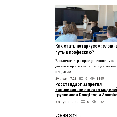
Как стать нотариусом: сложн
путь в профессию?
В отличие от распространенного мнен
доступ в профессию нотариуса являетс
открытым
29 июля 17:21
0
1865
Росстандарт запретил
использование шести моделе
грузовиков Dongfeng и Zoomli
6 августа 17:30
0
282
Все новости
→