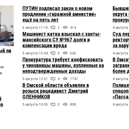
ПУТИН подписал закон о новом
Бывший
продлении «гаражной амнистии»
округа
ещё на пять лет
прокур
6 августа 11:10
2
414
4 августа
Машинист катка взыскал с ханты-
Суд пе
мансийского СУ №967 долги и
ректор
компенсации вреда
за нар
ый ли
5 августа 15:44
0
642
4 августа
Прокуратура требует конфисковать
В Омск
у чиновницы машины, купленные на
загран
ия
неподтвержденные доходы
более 
я
5 августа 12:01
4
1747
4 августа
В Омской области объявлен в
Полице
розыск рецидивист Дмитрий
спецоп
ОЛЕННИКОВ
«Пасса
й
on
5 августа 10:00
0
808
4 августа