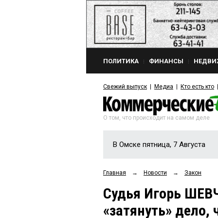
ПОЛИТИКА
ФИНАНСЫ
НЕДВИ
Свежий выпуск
Медиа
Кто есть кто
О том, что происходит на самом деле
В Омске пятница, 7 Августа
Главная
→
Новости
→
Закон
Судья Игорь ШЕВ
«затянуть» дело,