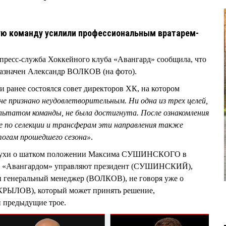
ю команду усилили профессиональным вратарем-
м пресс-служба Хоккейного клуба «Авангард» сообщила, что
азначен Александр ВОЛКОВ (на фото).
 ранее состоялся совет директоров ХК, на котором
оне признано неудовлетворительным. Ни одна из трех целей,
льтатом команды, не была достигнута. После ознакомления
е по селекции и трансферам эти направления также
тогам прошедшего сезона»
.
 слухи о шатком положении Максима СУШИНСКОГО в
ерь «Авангардом» управляют президент (СУШИНСКИЙ),
 генеральный менеджер (ВОЛКОВ), не говоря уже о
 (КРЫЛОВ), который может принять решение,
и предыдущие трое.