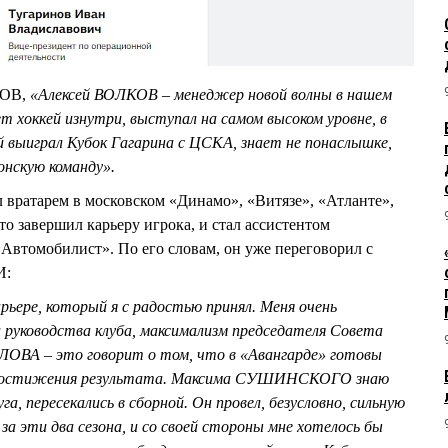
ЛОВ,
«Алексей ВОЛКОВ – менеджер новой волны в нашем
ет хоккей изнутри, выступал на самом высоком уровне, в
ей выиграл Кубок Гагарина с ЦСКА, знает не понаслышке,
нскую команду».
вратарем в московском «Динамо», «Витязе», «Атланте»,
что завершил карьеру игрока, и стал ассистентом
«Автомобилист». По его словам, он уже переговорил с
И:
рьере, который я с радостью принял. Меня очень
 руководства клуба, максимализм председателя Совета
ОВА – это говорит о том, что в «Авангарде» готовы
я достижения результата. Максима СУШИНСКОГО знаю
га, пересекались в сборной. Он провел, безусловно, сильную
за эти два сезона, и со своей стороны мне хотелось бы