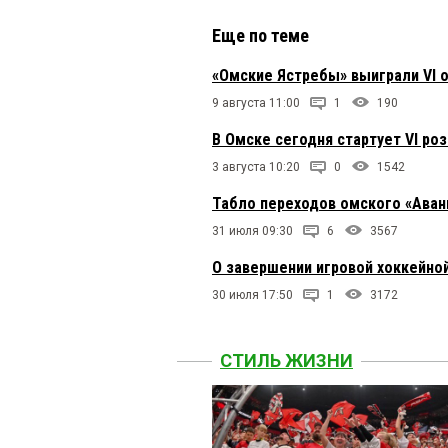
Еще по теме
«Омские Ястребы» выиграли VI 
9 августа 11:00
1
190
В Омске сегодня стартует VI р
3 августа 10:20
0
1542
Табло переходов омского «Аван
31 июля 09:30
6
3567
О завершении игровой хоккейно
30 июля 17:50
1
3172
СТИЛЬ ЖИЗНИ