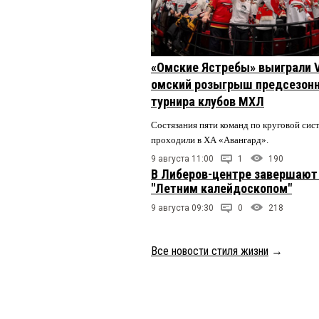
«Омские Ястребы» выиграли V
омский розыгрыш предсезонн
турнира клубов МХЛ
Состязания пяти команд по круговой сис
проходили в ХА «Авангард».
9 августа 11:00
1
190
В Либеров-центре завершают
"Летним калейдоскопом"
9 августа 09:30
0
218
Все новости стиля жизни
→