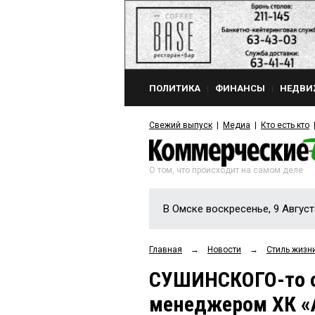
ПОЛИТИКА
ФИНАНСЫ
НЕДВИ
Свежий выпуск
Медиа
Кто есть кто
О том, что происходит на самом деле
В Омске воскресенье, 9 Август
Главная
→
Новости
→
Стиль жизн
СУШИНСКОГО-то о
менеджером ХК «