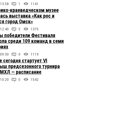
 13:58
1
1141
рико-краеведческом музее
ась выставка «Как рос и
ся город Омск»
 12:40
5
1375
ы победители Фестиваля
ола среди 109 команд в семи
риях
 09:30
0
1119
е сегодня стартует VI
ыш предсезонного турнира
 МХЛ — расписание
 10:20
0
1542