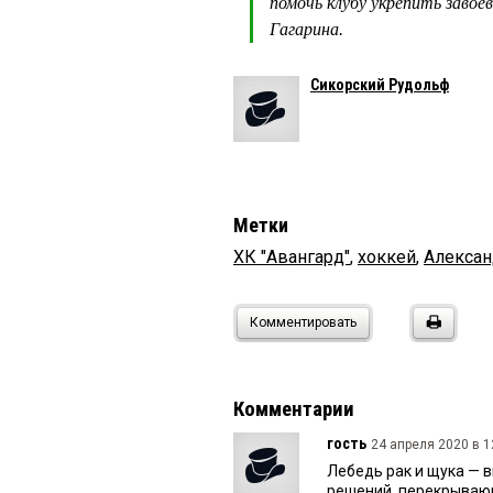
помочь клубу укрепить завое
Гагарина.
Сикорский Рудольф
Метки
ХК "Авангард"
,
хоккей
,
Алекса
Комментировать
Комментарии
гость
24 апреля 2020 в 1
Лебедь рак и щука — в
решений, перекрывающ