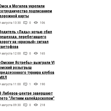
Омск и Могилев укрепили
сотрудничество подписанием
дорожной карты
9 августа 13:30
0
106
Водитель «Лады» ночью сбил
пешехода, перебегавшего
дорогу на «красный» сигнал
светофора
9 августа 12:00
0
165
«Омские Ястребы» выиграли VI
омский розыгрыш
предсезонного турнира клубов
МХЛ
9 августа 11:00
1
190
В Либеров-центре завершают
лето "Летним калейдоскопом"
9 августа 09:30
0
218