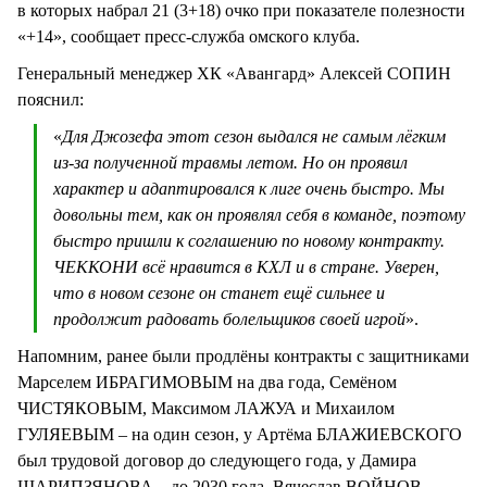
в которых набрал 21 (3+18) очко при показателе полезности
«+14», сообщает пресс-служба омского клуба.
Генеральный менеджер ХК «Авангард» Алексей СОПИН
пояснил:
«
Для Джозефа этот сезон выдался не самым лёгким
из-за полученной травмы летом. Но он проявил
характер и адаптировался к лиге очень быстро. Мы
довольны тем, как он проявлял себя в команде, поэтому
быстро пришли к соглашению по новому контракту.
ЧЕККОНИ всё нравится в КХЛ и в стране. Уверен,
что в новом сезоне он станет ещё сильнее и
продолжит радовать болельщиков своей игрой
».
Напомним, ранее были продлёны контракты с защитниками
Марселем ИБРАГИМОВЫМ на два года, Семёном
ЧИСТЯКОВЫМ, Максимом ЛАЖУА и Михаилом
ГУЛЯЕВЫМ – на один сезон, у Артёма БЛАЖИЕВСКОГО
был трудовой договор до следующего года, у Дамира
ШАРИПЗЯНОВА – до 2030 года. Вячеслав ВОЙНОВ