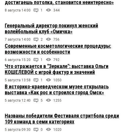
достигаешь потолка, становится неинтересно»
8 августа 14:00
1
344
Генеральный директор покинул женский
волейбольный клуб «Омичка»
7 августа 14:00
2
756
Современные косметологические процедуры:
возможности и особенности
6 августа 15:20
1
792
Что отражается в "Зеркале": выставка Ольги
КОШЕЛЕВОЙ с игрой фактур и значений
5 августа 13:58
1
1050
В историко-краеведческом музее открылась
выставка «Как рос и строился город Омск»
5 августа 12:40
5
1255
Названы победители Фестиваля стритбола среди
109 команд в семи категориях
5 августа 09:30
0
1020