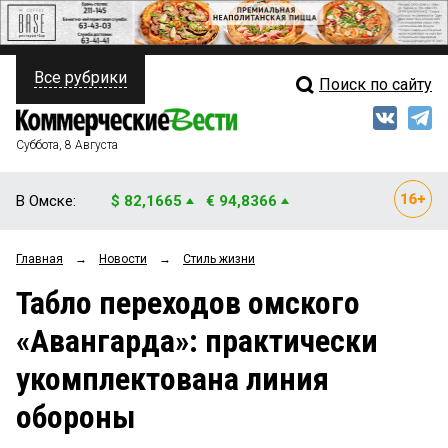
Все рубрики
Поиск по сайту
ПОЛИТИКА
Свежий выпуск
Медиа
ФИНАНСЫ
Суббота, 8 Августа
Кто есть кто
НЕДВИЖИМОСТЬ
В Омске:
$ 82,1665
€ 94,8366
Интервью
БИЗНЕС
Главная
→
Новости
→
Стиль жизни
Мнения
ОБЩЕСТВО
Табло переходов омского
Рейтинги
ЗАКОН
«Авангарда»: практически
Блоги
НОВОСТИ КОМПАНИЙ
укомплектована линия
Архив
ПРОИСШЕСТВИЯ
обороны
СТИЛЬ ЖИЗНИ