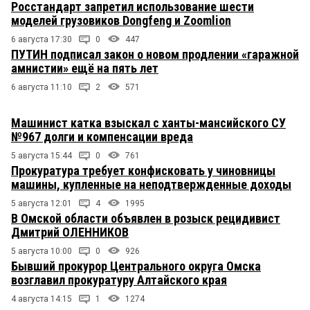
Росстандарт запретил использование шести
моделей грузовиков Dongfeng и Zoomlion
6 августа 17:30
0
447
ПУТИН подписал закон о новом продлении «гаражной
амнистии» ещё на пять лет
6 августа 11:10
2
571
Машинист катка взыскал с ханты-мансийского СУ
№967 долги и компенсации вреда
5 августа 15:44
0
761
Прокуратура требует конфисковать у чиновницы
машины, купленные на неподтвержденные доходы
5 августа 12:01
4
1995
В Омской области объявлен в розыск рецидивист
Дмитрий ОЛЕННИКОВ
5 августа 10:00
0
926
Бывший прокурор Центрального округа Омска
возглавил прокуратуру Алтайского края
4 августа 14:15
1
1274