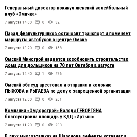
Генеральный директор покинул женский волейбольный
клуб «Омичка»
7 августа 14:00
0
32
Парад физкультурников остановит транспорт и поменяет
маршруты автобусов в центре Омска
7 августа 13:20
0
158
Омский Минстрой надеется возобновить строительство
дома для дольщиков на 70 лет Октября в августе
7 августа 12:40
1
276
Омский облсуд арестовал и отправил в колонию
ПЫЖОВА и РЫГАЕВА по делу о запрещенной организации
7 августа 12:00
0
201
Компания «Омдорстрой» Валоди ГЕВОРГЯНА
благоустроила площадь у КДЦ «Иртыш»
7 августа 11:20
0
203
В двух многоэтажках на Шаронова дефекты устранят в