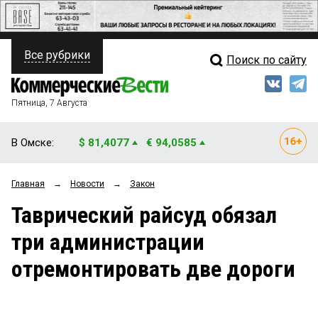
Все рубрики
Поиск по сайту
ПОЛИТИКА
Свежий выпуск
Медиа
ФИНАНСЫ
Пятница, 7 Августа
Кто есть кто
НЕДВИЖИМОСТЬ
В Омске:
$ 81,4077
€ 94,0585
Интервью
БИЗНЕС
Главная
→
Новости
→
Закон
Мнения
ОБЩЕСТВО
Таврический райсуд обязал
Рейтинги
ЗАКОН
три администрации
Блоги
НОВОСТИ КОМПАНИЙ
отремонтировать две дороги
Архив
ПРОИСШЕСТВИЯ