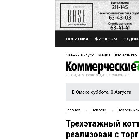
ПОЛИТИКА
ФИНАНСЫ
НЕДВИ
Свежий выпуск
Медиа
Кто есть кто
О том, что происходит на самом деле
В Омске суббота, 8 Августа
Главная
→
Новости
→
Новости ко
Трехэтажный кот
реализован с тор