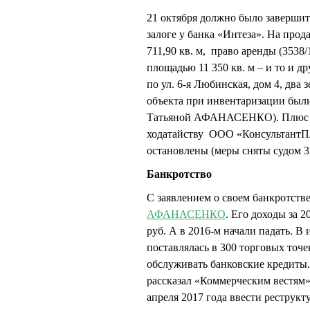
21 октября должно было завершит
залоге у банка «Интеза». На пр
711,90 кв. м, право аренды (3538
площадью 11 350 кв. м – и то и др
по ул. 6-я Любинская, дом 4, два
объекта при инвентаризации были
Татьяной АФАНАСЕНКО). Плюс им
ходатайству ООО «КонсультантП
остановлены (меры сняты судом 31
Банкротство
С заявлением о своем банкротстве
АФАНАСЕНКО
. Его доходы за 2
руб. А в 2016-м начали падать. В
поставлялась в 300 торговых точе
обслуживать банковские кредиты
рассказал «Коммерческим вестям» 
апреля 2017 года ввести реструкт