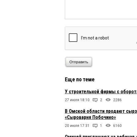
Отправить
Еще по теме
У строительной фирмы с оборот
27 июля 18:10
2
2286
В Омской области продают сырз
«Сыроварня Побочино»
20 июля 17:31
1
6160
Омичей приглашают на вебинар 