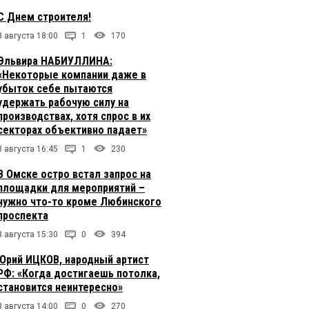
С Днем строителя!
8 августа 18:00
1
170
Эльвира НАБИУЛЛИНА:
«Некоторые компании даже в
убыток себе пытаются
удержать рабочую силу на
производствах, хотя спрос в их
секторах объективно падает»
8 августа 16:45
1
230
В Омске остро встал запрос на
площадки для мероприятий –
нужно что-то кроме Любинского
проспекта
8 августа 15:30
0
394
Юрий ИЦКОВ, народный артист
РФ: «Когда достигаешь потолка,
становится неинтересно»
8 августа 14:00
0
270