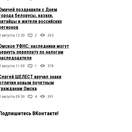
Омичей поздравили с Днем
города белорусы, казахи,
китайцы и жители российских
регионов
8 августа 12:30
2
263
Омское УФНС: наследники могут
вернуть переплату по налогам
наследодателя
8 августа 11:00
1
378
Сергей ШЕЛЕСТ вручил знаки
отличия новым почетным
гражданам Омска
8 августа 09:30
4
391
Подпишитесь ВКонтакте!