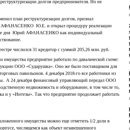
н реструктуризации долгов предпринимателя. Но не
тменил план реструктуризации долгов, признал
ИП АФАНАСЕНКО Ю.Е. и открыл процедуру реализации
о же дня Юрий АФАНАСЕНКО как индивидуальный
ствование.
еестре числился 31 кредитор с суммой 205,26 млн. руб.
и имущества предприятие работало по давальческой схеме:
одукцию ООО «Сударушка». Оно же было поставщиком для
орговых павильонов. 4 декабря 2018-го все работники из
 А 24 декабря финансовый управляющий передал ООО
одственную недвижимость и оборудование, в том числе то,
нка и у «Интезы». Так что предприятие продолжает работать
аложенного имущества можно еще отметить 1/2 доли в
орпусе, числящемся как объект незавершенного