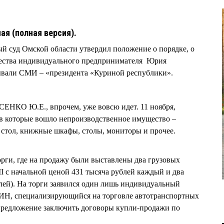
ная (полная версия).
й суд Омской области утвердил положение о порядке, о
щества индивидуального предпринимателя Юрия
али СМИ – «президента «Куриной республики».
КО Ю.Е., впрочем, уже вовсю идет. 11 ноября,
 в которые вошло непроизводственное имущество –
 стол, книжные шкафы, столы, мониторы и прочее.
торги, где на продажу были выставлены два грузовых
 с начальной ценой 431 тысяча рублей каждый и два
блей). На торги заявился один лишь индивидуальный
, специализирующийся на торговле автотранспортных
 предложение заключить договоры купли-продажи по