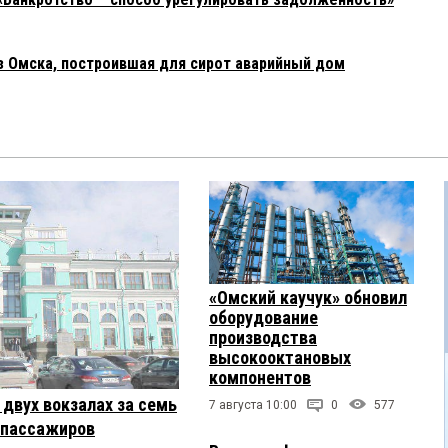
з Омска, построившая для сирот аварийный дом
«Омский каучук» обновил
оборудование
производства
высокооктановых
компонентов
двух вокзалах за семь
7 августа 10:00
0
577
 пассажиров