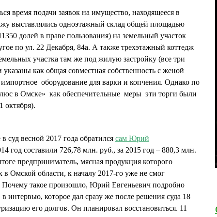
ься время подачи заявок на имущество, находящееся в
одажу выставлялись одноэтажный склад общей площадью
/11350 долей в праве пользования) на земельный участок
угое по ул. 22 Декабря, 84а. А также трехэтажный коттедж
 земельных участка там же под жилую застройку (все три
 указаны как общая совместная собственность с женой
портное оборудование для варки и копчения. Однако по
люс в Омске» как обеспечительные меры эти торги были
 октября).
 в суд весной 2017 года обратился
сам Юрий
014 год составили 726,78 млн. руб., за 2015 год – 880,3 млн.
 итоге предприниматель, мясная продукция которого
к в Омской области, к началу 2017-го уже не смог
. Почему такое произошло, Юрий Евгеньевич подробно
в интервью, которое дал сразу же после решения суда 18
уризацию его долгов. Он планировал восстановиться. 11