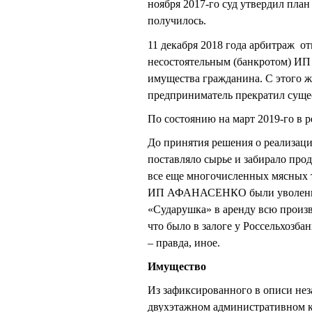
ноября 2017-го суд утвердил пла
получилось.
11 декабря 2018 года арбитраж о
несостоятельным (банкротом) 
имущества гражданина. С этог
предприниматель прекратил суще
По состоянию на март 2019-го в р
До принятия решения о реализаци
поставляло сырье и забирало пр
все еще многочисленных мясных т
ИП АФАНАСЕНКО были уволены.
«Сударушка» в аренду всю произв
что было в залоге у Россельхозба
– правда, иное.
Имущество
Из зафиксированного в описи нез
двухэтажном административном к