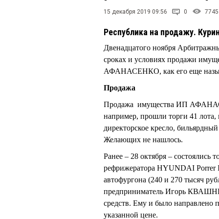
15 декабря 2019 09:56
0
7745
Республика на продажу. Кури
Двенадцатого ноября Арбитражны
сроках и условиях продажи иму
АФАНАСЕНКО, как его еще назыв
Продажа
Продажа имущества ИП АФАНАСЕН
например, прошли торги 41 лота,
директорское кресло, бильярдный
Желающих не нашлось.
Ранее – 28 октября – состоялись 
рефрижератора HYUNDAI Porrer II
автофургона (240 и 270 тысяч ру
предприниматель Игорь КВАШНИН
средств. Ему и было направлено
указанной цене.