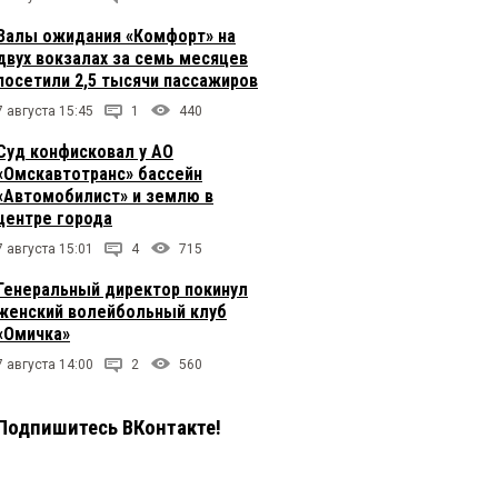
Залы ожидания «Комфорт» на
двух вокзалах за семь месяцев
посетили 2,5 тысячи пассажиров
7 августа 15:45
1
440
Суд конфисковал у АО
«Омскавтотранс» бассейн
«Автомобилист» и землю в
центре города
7 августа 15:01
4
715
Генеральный директор покинул
женский волейбольный клуб
«Омичка»
7 августа 14:00
2
560
Подпишитесь ВКонтакте!