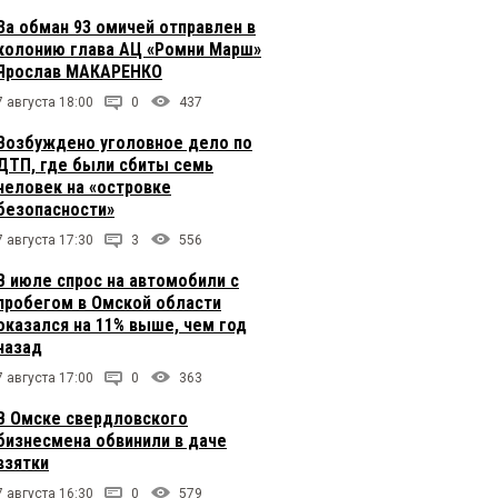
За обман 93 омичей отправлен в
колонию глава АЦ «Ромни Марш»
Ярослав МАКАРЕНКО
7 августа 18:00
0
437
Возбуждено уголовное дело по
ДТП, где были сбиты семь
человек на «островке
безопасности»
7 августа 17:30
3
556
В июле спрос на автомобили с
пробегом в Омской области
оказался на 11% выше, чем год
назад
7 августа 17:00
0
363
В Омске свердловского
бизнесмена обвинили в даче
взятки
7 августа 16:30
0
579