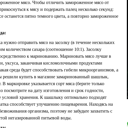
ороженное мясо. Чтобы отличить замороженное мясо от
рикоснуться к мясу и подержать палец несколько секунд:
е останется пятно темного цвета, а повторно замороженное
да:
 нужно отправить мясо на засолку (в течение нескольких
им количеством сахара (соотношение 10:1). Засолку
посредственно к маринованию. Мариновать мясо лучше в
вин, уксуса, заканчивая кисломолочными продуктами
Такая среда будет способствовать гибели микроорганизмов, а
вы решили купить в магазине замаринованный шашлык,
 В маркировке указывается сорт мяса (берите только
о посмотрите на дату изготовления и срок годности,
е условий хранения. К шашлыку оптимально подходят
чатка способствует улучшению пищеварения. Находясь на
езвоживания организма, поэтому не забудьте захватить с
стой негазированной питьевой воды.
да: