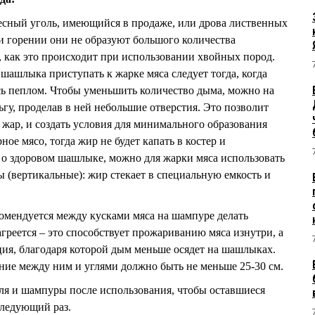
есный уголь, имеющийся в продаже, или дрова лиственных
при горении они не образуют большого количества
 как это происходит при использовании хвойных пород.
шашлыка приступать к жарке мяса следует тогда, когда
ись пеплом. Чтобы уменьшить количество дыма, можно на
у, проделав в ней небольшие отверстия. Это позволит
 жар, и создать условия для минимального образования
ое мясо, тогда жир не будет капать в костер и
 о здоровом шашлыке, можно для жарки мяса использовать
(вертикальные): жир стекает в специальную емкость и
мендуется между кусками мяса на шампуре делать
греется – это способствует прожариванию мяса изнутри, а
яция, благодаря которой дым меньше осядет на шашлыках.
яние между ним и углями должно быть не меньше 25-30 см.
ля и шампуры после использования, чтобы оставшиеся
следующий раз.