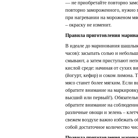
— не приобретайте повторно зам
повторно замороженного, нужно п
при нагревании на мороженом мяс
– окраску не изменит.
Правила приготовления марина
В идеале до маринования шашлыка
часов): засыпать солью и небольш
смывают, а затем приступают не
кислой среде: начиная от сухих 
(йогурт, кефир) и соком лимона. 
мясо станет более мягким. Если 
обратите внимание на маркировку.
высший или первый!). Обязательн
обратите внимание на соблюдени
различные овощи и зелень – клет
свежем воздухе важно избежать об
собой достаточное количество чи
Правила приготовления марина