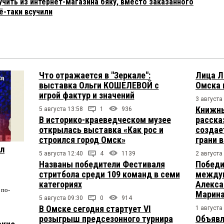
учить из интернет-магазина бяку, вместо заказанного
сё-таки всучили
Что отражается в "Зеркале":
Лица Л
выставка Ольги КОШЕЛЕВОЙ с
Омска 
игрой фактур и значений
3 августа
Книжны
5 августа 13:58
1
936
В историко-краеведческом музее
расска
открылась выставка «Как рос и
создае
строился город Омск»
грани 
ул
5 августа 12:40
4
1139
2 августа
Названы победители Фестиваля
Победи
стритбола среди 109 команд в семи
междун
категориях
Алекса
по-
Марина
5 августа 09:30
0
914
В Омске сегодня стартует VI
1 августа
розыгрыш предсезонного турнира
Объявл