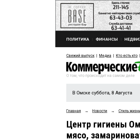
ПОЛИТИКА
ФИНАНСЫ
НЕДВИ
Свежий выпуск
Медиа
Кто есть кто
О том, что происходит на самом деле
В Омске суббота, 8 Августа
Главная
→
Новости
→
Стиль жизн
Центр гигиены Ом
мясо, замаринова