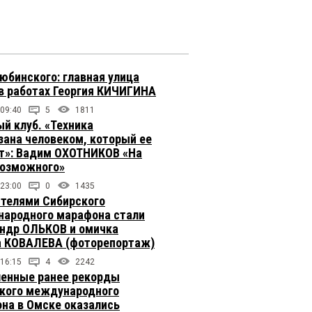
юбинского: главная улица
в работах Георгия КИЧИГИНА
 09:40
5
1811
й клуб. «Техника
зана человеком, который ее
т»: Вадим ОХОТНИКОВ «На
возможного»
 23:00
0
1435
телями Сибирского
ародного марафона стали
ндр ОЛЬКОВ и омичка
 КОВАЛЕВА (фоторепортаж)
 16:15
4
2242
енные ранее рекорды
кого международного
на в Омске оказались