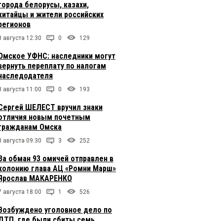
города белорусы, казахи,
китайцы и жители российских
регионов
8 августа 12:30
0
129
Омское УФНС: наследники могут
вернуть переплату по налогам
наследодателя
8 августа 11:00
0
193
Сергей ШЕЛЕСТ вручил знаки
отличия новым почетным
гражданам Омска
8 августа 09:30
3
252
За обман 93 омичей отправлен в
колонию глава АЦ «Ромни Марш»
Ярослав МАКАРЕНКО
7 августа 18:00
1
526
Возбуждено уголовное дело по
ДТП, где были сбиты семь