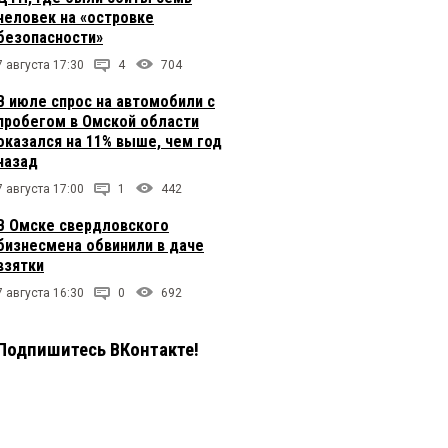
человек на «островке
безопасности»
7 августа 17:30
4
704
В июле спрос на автомобили с
пробегом в Омской области
оказался на 11% выше, чем год
назад
7 августа 17:00
1
442
В Омске свердловского
бизнесмена обвинили в даче
взятки
7 августа 16:30
0
692
Подпишитесь ВКонтакте!