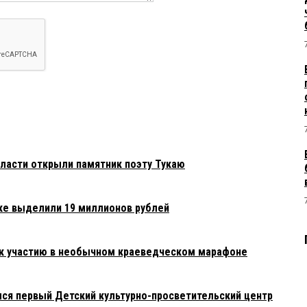
ласти открыли памятник поэту Тукаю
ке выделили 19 миллионов рублей
 к участию в необычном краеведческом марафоне
лся первый Детский культурно-просветительский центр