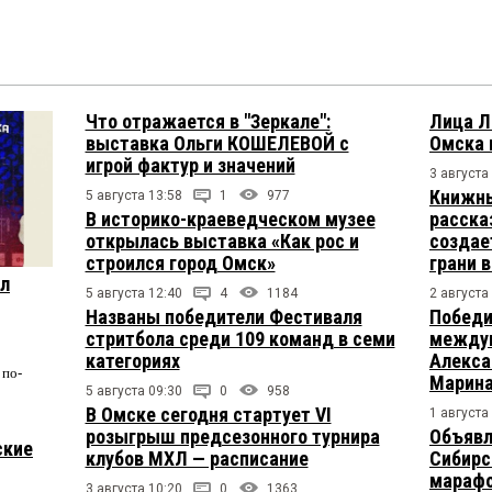
Что отражается в "Зеркале":
Лица Л
выставка Ольги КОШЕЛЕВОЙ с
Омска 
игрой фактур и значений
3 августа
Книжны
5 августа 13:58
1
977
В историко-краеведческом музее
расска
открылась выставка «Как рос и
создае
строился город Омск»
грани 
ул
5 августа 12:40
4
1184
2 августа
Названы победители Фестиваля
Победи
стритбола среди 109 команд в семи
междун
категориях
Алекса
по-
Марина
5 августа 09:30
0
958
В Омске сегодня стартует VI
1 августа
розыгрыш предсезонного турнира
Объявл
ские
клубов МХЛ — расписание
Сибирс
марафо
3 августа 10:20
0
1363