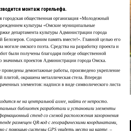
изводится монтаж горельефа.
ая городская общественная организация «Молодежный
учреждением культуры «Омские муниципальные
ержке департамента культуры Администрации города
й Белозеров. Сохраним память вместе!». Главной целью его
а могиле омского поэта. Средства на разработку проекта и
абот были получены благодаря победе общественной
но значимых проектов Администрации города Омска.
е проведены демонтажные работы, произведено укрепление
й плитой, окрашена металлическая стела. Впереди
раченных элементов: надписи в виде символического листа
ходится не на центральной аллее, найти ее непросто.
пальных библиотек разработали и установили элементы
формационный стенд со схемой расположения захоронения
стенде размещен QR-код с географическими координатами,
но с помощью системы GPS увидеть место на карте, –