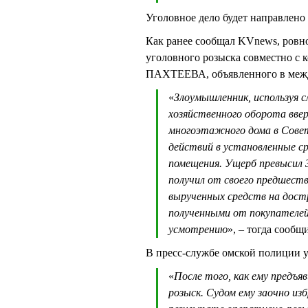
Уголовное дело будет направлено
Как ранее сообщал KVnews, ровно
уголовного розыска совместно с 
ПАХТЕЕВА, объявленного в меж
«
Злоумышленник, используя 
хозяйственного оборота вве
многоэтажного дома в Совет
действий в установленные с
помещения. Ущерб превысил 3
получил от своего предшеств
вырученных средств на достр
полученными от покупателей 
усмотрению
», – тогда сооб
В пресс-службе омской полиции 
«
После того, как ему предъя
розыск. Судом ему заочно из