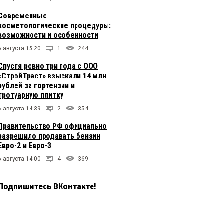
Современные
косметологические процедуры:
возможности и особенности
6 августа 15:20
1
244
Спустя ровно три года с ООО
«СтройТраст» взыскали 14 млн
рублей за гортензии и
тротуарную плитку
6 августа 14:39
2
354
Правительство РФ официально
разрешило продавать бензин
Евро-2 и Евро-3
6 августа 14:00
4
369
Подпишитесь ВКонтакте!