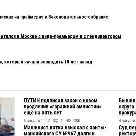
исках на праймериз в Законодательное собрание
ретился в Москве с вице-премьером и с гендиректором
, который начали возводить 18 лет назад
ПУТИН подписал закон о новом
Бывший
продлении «гаражной амнистии»
округа
ещё на пять лет
прокур
6 августа 11:10
2
350
4 августа
Машинист катка взыскал с ханты-
Суд пе
мансийского СУ №967 долги и
ректор