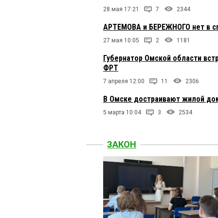
28 мая 17:21
7
2344
АРТЕМОВА и БЕРЕЖНОГО нет в сп
27 мая 10:05
2
1181
Губернатор Омской области вст
ФРТ
7 апреля 12:00
11
2306
В Омске достраивают жилой дом
5 марта 10:04
3
2534
ЗАКОН