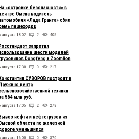
На «островке безопасности» в
центре Омска водитель
автомобиля «Лада Гранта» сбил
семь пешеходов
6 августа 18:02
2
405
Росстандарт запретил
использование шести моделей
грузовиков Dongfeng и Zoomlion
6 августа 17:30
0
217
Константин СУВОРОВ построит в
Дружино центр
сельскохозяйственной техники
за 564 млн руб.
6 августа 17:05
2
278
Вывоз нефти и нефтегрузов из
Омской области по железной
дороге уменьшился
6 августа 16:00
0
370