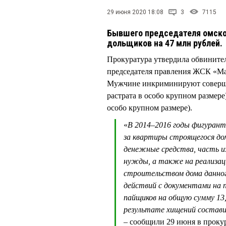
29 июня 2020 18:08
3
7115
Бывшего председателя омско
дольщиков на 47 млн рублей.
Прокуратура утвердила обвинител
председателя правления ЖСК «Ма
Мужчине инкриминируют совершен
растрата в особо крупном размере
особо крупном размере).
«
В 2014–2016 годы фигурант
за квартиры строящегося дом
денежные средства, часть из
нужды, а также на реализаци
строительством дома данног
действий с документами на 
пайщиков на общую сумму 13,
результате хищений составил
– сообщили 29 июня в проку