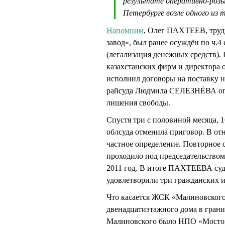
результате оперативно-роз
Петербурге возле одного из 
Напомним
, Олег ПАХТЕЕВ, тру
завод», был ранее осуждён по ч.4
(легализация денежных средств).
казахстанских фирм и директор
исполнил договоры на поставку н
райсуда Людмила СЕЛЕЗНЁВА опр
лишения свободы.
Спустя три с половиной месяца, 1
облсуда отменила приговор. В 
частное определение. Повторное 
проходило под председательством 
2011 год. В итоге ПАХТЕЕВА суд
удовлетворили три гражданских и
Что касается ЖСК «Малиновского
двенадцатиэтажного дома в грани
Малиновского было НПО «Мостови