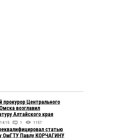
 прокурор Центрального
 Омска возглавил
атуру Алтайского края
 14:15
1
1157
реквалифицировал статью
у ОмГТУ Павлу КОРЧАГИНУ