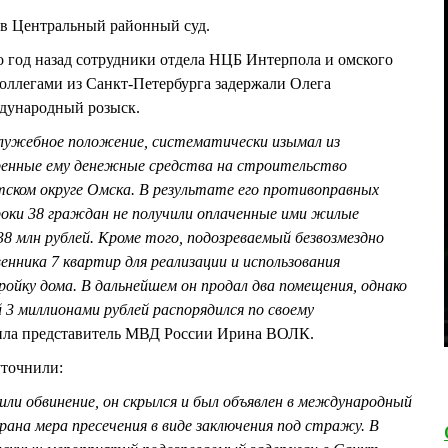
 в Центральный районный суд.
 год назад сотрудники отдела НЦБ Интерпола и омского
коллегами из Санкт-Петербурга задержали Олега
дународный розыск.
служебное положение, систематически изымал из
ренные ему денежные средства на строительство
ском округе Омска. В результате его противоправных
роки 38 граждан не получили оплаченные ими жилые
8 млн рублей. Кроме того, подозреваемый безвозмездно
енника 7 квартир для реализации и использования
ойку дома. В дальнейшем он продал два помещения, однако
3 миллионами рублей распорядился по своему
щила представитель МВД России Ирина ВОЛК.
уточнили:
вили обвинение, он скрылся и был объявлен в международный
брана мера пресечения в виде заключения под стражу. В