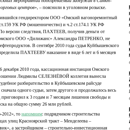
ыскных мероприятий подозреваемый задержан в Санкт-
торговых центров
», – пояснили в уголовном розыске.
дившийся гендиректором ООО «Омский вагоноремонтный
 ст.159 УК РФ (мошенничество) и ч.2 ст.174.1 УК РФ
 По версии следствия, ПАХТЕЕВ, получив деньги от
а омского ООО «Дилижанс» Александра ПЕТРЕНКО, не
ефтепродуктов. В сентябре 2010 года судья Куйбышевского
еделила ПАХТЕЕВУ наказание в виде 6 лет и 6 месяцев
6 декабря 2010 года, кассационная инстанция Омского
отношении Людмилы СЕЛЕЗНЁВОЙ коллегия вынесла
судебное разбирательство в Куйбышевском райсуде
сначала одного судьи, затем другого и продолжалось весь
 приговорил к 3 годам и 7 месяцам лишения свободы и
ска на общую сумму 26 млн рублей.
-2012», то
напомним
: подрядчиком строительства
цах улиц Красноярский тракт – Менделеева –
к», а застройщиком – строительно-инвестиционная