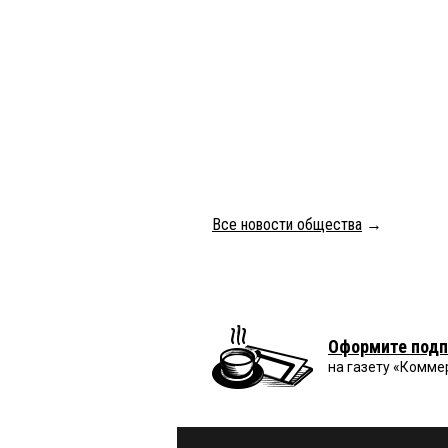
Все новости общества
→
Оформите подп
на газету «Комме