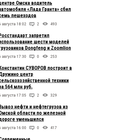
центре Омска водитель
автомобиля «Лада Гранта» сбил
семь пешеходов
6 августа 18:02
2
493
Росстандарт запретил
использование шести моделей
грузовиков Dongfeng и Zoomlion
6 августа 17:30
0
253
Константин СУВОРОВ построит в
Дружино центр
сельскохозяйственной техники
за 564 млн руб.
6 августа 17:05
2
329
Вывоз нефти и нефтегрузов из
Омской области по железной
дороге уменьшился
6 августа 16:00
0
417
Современные