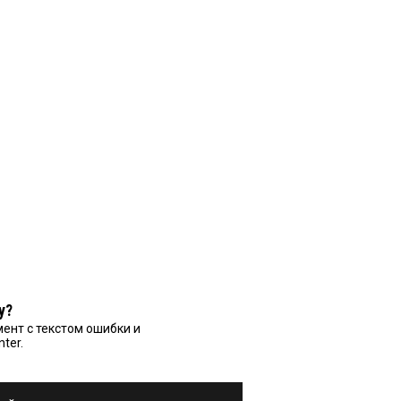
у?
ент с текстом ошибки и
nter.