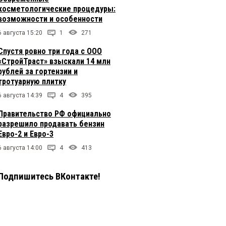
косметологические процедуры:
возможности и особенности
6 августа 15:20
1
271
Спустя ровно три года с ООО
«СтройТраст» взыскали 14 млн
рублей за гортензии и
тротуарную плитку
6 августа 14:39
4
395
Правительство РФ официально
разрешило продавать бензин
Евро-2 и Евро-3
6 августа 14:00
4
413
Подпишитесь ВКонтакте!