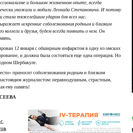
ессионализме и большом жизненном опыте, всегда
вечески уважали и любили Леонида Степановича. И потому
ни стала тяжелейшим ударом для всех нас.
ыражает искренние соболезнования родным и близким
 коллеги и друзья, будем всегда помнить о нем. Он
амять.
ован 12 января с обширным инфарктом в одну из омских
ирование, и должна была состояться еще одна операция. Но
родном Шербакуле.
вести» приносит соболезнования родным и близким
астоящим журналистом: неравнодушным, страстным,
ая ему память!
ЕВСЕЕВА
ог
,
тов