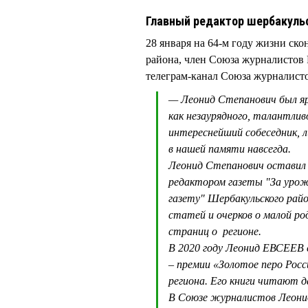
Главный редактор шербакульс
28 января на 64-м году жизни ско
района, член Союза журналистов
телеграм-канал Союза журналист
— Леонид Степанович был яр
как незаурядного, талантлив
интереснейший собеседник,
в нашей памяти навсегда.
Леонид Степанович оставил 
редактором газеты "За урож
газету" Шербакульского райо
статей и очерков о малой ро
страниц о регионе.
В 2020 году Леонид ЕВСЕЕВ
– премии «Золотое перо Росс
региона. Его книги читают д
В Союзе журналистов Леонид