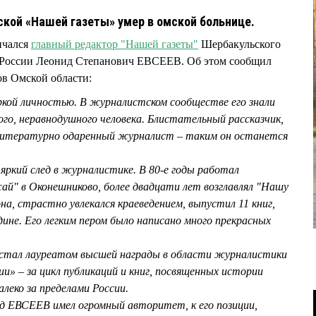
кой «Нашей газеты» умер в омской больнице.
нчался
главный редактор "Нашей газеты"
Шербакульского
 России Леонид Степанович ЕВСЕЕВ. Об этом сообщил
ов Омской области:
кой личностью. В журналистском сообществе его знали
ого, неравнодушного человека. Блистательный рассказчик,
 литературно одаренный журналист – таким он останется
яркий след в журналистике. В 80-е годы работал
ай" в Оконешниково, более двадцати лет возглавлял "Нашу
на, страстно увлекался краеведением, выпустил 11 книг,
дине. Его легким пером было написано много прекрасных
 стал лауреатом высшей награды в области журналистики
ии» – за цикл публикаций и книг, посвященных истории
алеко за пределами России.
 ЕВСЕЕВ имел огромный авторитет, к его позиции,