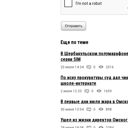
Отправить
Еще по теме
В Шербакульском полумарафоне
серии SIM
20 июля 14:34
0
2016
По иску прокуратуры суд дал чи
школе-интернате
2 июля 12:33
0
1659
В первые дни июля жара в Омск
30 июня 13:04
0
898
Ушел из жизни директор Омско
29 июня 19:08
0
2284