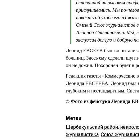
основанной на высоком проф
прислушивались. Мы по-чело
новость об уходе его из жиз
Омский Союз журналистов в
Леонида Степановича. Мы, его
заслужил долгую и добрую п
Леонид ЕВСЕЕВ был госпитализир
больниц. Здесь ему сделали шунт
он не дожил. Похоронен будет в 
Редакция газеты «Коммерческие 
Леонида ЕВСЕЕВА. Леонид был н
глубоким и нестандартным. Светл
© Фото из фейсбука Леонида 
Метки
Шербакульский район
,
некрол
журналистика
,
Союз журналис