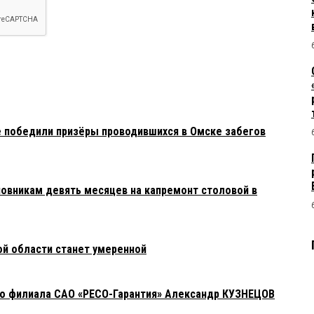
 победили призёры проводившихся в Омске забегов
новникам девять месяцев на капремонт столовой в
ой области станет умеренной
го филиала САО «РЕСО-Гарантия» Александр КУЗНЕЦОВ