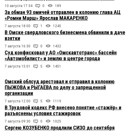
10 августа 17:34
0
189
За обман 93 омичей отправлен в колонию глава АЦ
«Ромни Марш» Ярослав МАКАРЕНКО
7 августа 18:00
1
1245
В Омске свердловского бизнесмена обвинили в даче
взятки
7 августа 16:30
0
1432
Суд конфисковал у АО «Омскавтотранс» бассейн
«Автомобилист» и землю в центре города
7 августа 15:01
5
1451
Омский облсуд арестовал и отправил в колонию
ПЫЖОВА и РЫГАЕВА по делу о запрещенной
организации
7 августа 12:00
5
1119
В Трудовой кодекс РФ внесено понятие «стажёр» и
разъяснены условия стажировок
7 августа 09:30
0
1025
Сергею КОЗУБЕНКО продлили СИЗО до сентября