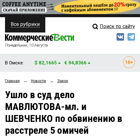
Все рубрики
Поиск по сайту
ПОЛИТИКА
Свежий выпуск
Медиа
ФИНАНСЫ
Понедельник, 10 Августа
Кто есть кто
НЕДВИЖИМОСТЬ
В Омске:
$ 82,1665
€ 94,8366
Интервью
БИЗНЕС
Главная
→
Новости
→
Закон
Мнения
ОБЩЕСТВО
Ушло в суд дело
Рейтинги
ЗАКОН
МАВЛЮТОВА-мл. и
Блоги
НОВОСТИ КОМПАНИЙ
ШЕВЧЕНКО по обвинению в
Архив
ПРОИСШЕСТВИЯ
расстреле 5 омичей