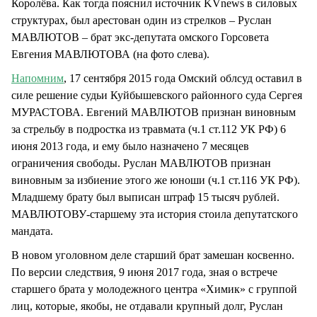
Королёва. Как тогда пояснил источник KVnews в силовых
структурах, был арестован один из стрелков – Руслан
МАВЛЮТОВ – брат экс-депутата омского Горсовета
Евгения МАВЛЮТОВА (на фото слева).
Напомним
, 17 сентября 2015 года Омский облсуд оставил в
силе решение судьи Куйбышевского районного суда Сергея
МУРАСТОВА. Евгений МАВЛЮТОВ признан виновным
за стрельбу в подростка из травмата (ч.1 ст.112 УК РФ) 6
июня 2013 года, и ему было назначено 7 месяцев
ограничения свободы. Руслан МАВЛЮТОВ признан
виновным за избиение этого же юноши (ч.1 ст.116 УК РФ).
Младшему брату был выписан штраф 15 тысяч рублей.
МАВЛЮТОВУ-старшему эта история стоила депутатского
мандата.
В новом уголовном деле старший брат замешан косвенно.
По версии следствия, 9 июня 2017 года, зная о встрече
старшего брата у молодежного центра «Химик» с группой
лиц, которые, якобы, не отдавали крупный долг, Руслан