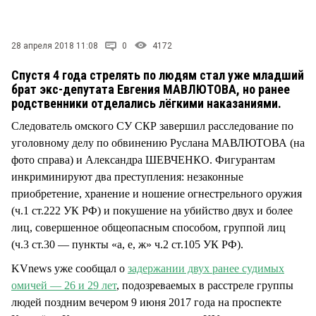
СТИЛЬ ЖИЗНИ
28 апреля 2018 11:08
0
4172
Спустя 4 года стрелять по людям стал уже младший
брат экс-депутата Евгения МАВЛЮТОВА, но ранее
родственники отделались лёгкими наказаниями.
Следователь омского СУ СКР завершил расследование по
уголовному делу по обвинению Руслана МАВЛЮТОВА (на
фото справа) и Александра ШЕВЧЕНКО. Фигурантам
инкриминируют два преступления: незаконные
приобретение, хранение и ношение огнестрельного оружия
(ч.1 ст.222 УК РФ) и покушение на убийство двух и более
лиц, совершенное общеопасным способом, группой лиц
(ч.3 ст.30 — пункты «а, е, ж» ч.2 ст.105 УК РФ).
KVnews уже сообщал о
задержании двух ранее судимых
омичей — 26 и 29 лет
, подозреваемых в расстреле группы
людей поздним вечером 9 июня 2017 года на проспекте