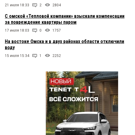
21 июля 18:33
Сумма ущерба, и план реализации компенсации
2
2804
потерпевшим есть? А товарища этого минимум
С омской «Тепловой компании» взыскали компенсации
на 3 года тротуары мести и выплата ущерба.
за повреждение квартиры паром
17 июля 18:03
0
1757
На востоке Омска и в двух районах области отключили
воду
15 июля 15:34
1
2252