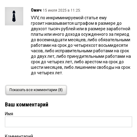
Омич
15 июля 2025 в 11:25:
VVV, по инкриминируемой статье ему
грозит:наказывается штрафом в размере до
двухсот тысяч рублей или в размере заработной
платы или иного дохода осужденного за период
до восемнадцати месяцев, либо обязательными
работами на срок до четырехсот восьмидесяти
часов, либо исправительными работами на срок
до двух лет, либо принудительными работами на
срок до четырех лет, либо арестом на срок до
шести месяцев, либо лишением свободы на срок
до четырех лет.
Seregas
15 июля 2025 в 01:58:
Показать все комментарии (8)
Обычная практика. Бюджетная кормушка и свои
прилипалы. Не свистнул бы рак, жили бы и не
Ваш комментарий
тужили.
Имя
Роман
14 июля 2025 в 21:45:
Вы не представляете насколько все плохо сейчас
на ТЭЦ с оборудованием. Зима не за горами,
Комментарий