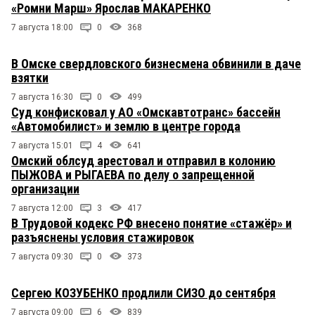
«Ромни Марш» Ярослав МАКАРЕНКО
7 августа 18:00
0
368
В Омске свердловского бизнесмена обвинили в даче
взятки
7 августа 16:30
0
499
Суд конфисковал у АО «Омскавтотранс» бассейн
«Автомобилист» и землю в центре города
7 августа 15:01
4
641
Омский облсуд арестовал и отправил в колонию
ПЫЖОВА и РЫГАЕВА по делу о запрещенной
организации
7 августа 12:00
3
417
В Трудовой кодекс РФ внесено понятие «стажёр» и
разъяснены условия стажировок
7 августа 09:30
0
373
Сергею КОЗУБЕНКО продлили СИЗО до сентября
7 августа 09:00
6
839