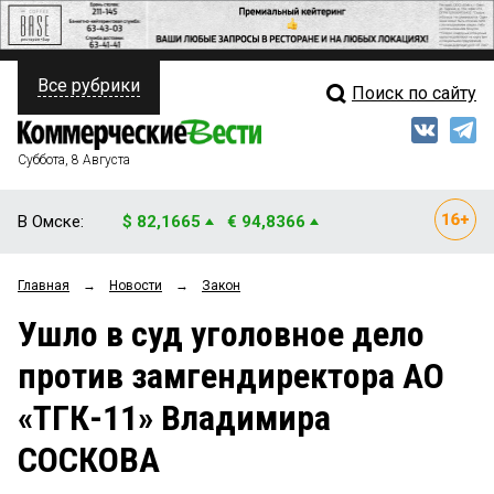
Все рубрики
Поиск по сайту
ПОЛИТИКА
Свежий выпуск
Медиа
ФИНАНСЫ
Суббота, 8 Августа
Кто есть кто
НЕДВИЖИМОСТЬ
В Омске:
$ 82,1665
€ 94,8366
Интервью
БИЗНЕС
Главная
→
Новости
→
Закон
Мнения
ОБЩЕСТВО
Ушло в суд уголовное дело
Рейтинги
ЗАКОН
против замгендиректора АО
Блоги
НОВОСТИ КОМПАНИЙ
«ТГК-11» Владимира
Архив
ПРОИСШЕСТВИЯ
СОСКОВА