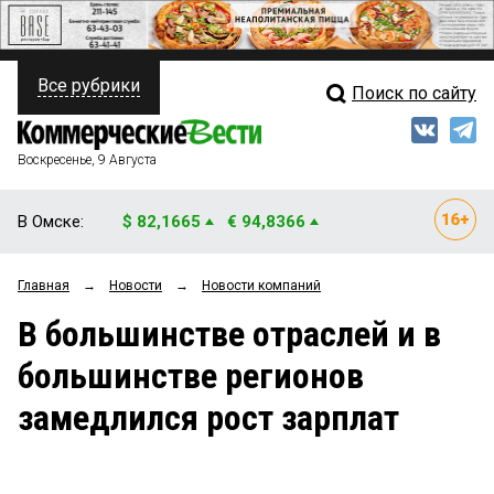
Все рубрики
Поиск по сайту
ПОЛИТИКА
Свежий выпуск
Медиа
ФИНАНСЫ
Воскресенье, 9 Августа
Кто есть кто
НЕДВИЖИМОСТЬ
В Омске:
$ 82,1665
€ 94,8366
Интервью
БИЗНЕС
Главная
→
Новости
→
Новости компаний
Мнения
ОБЩЕСТВО
В большинстве отраслей и в
Рейтинги
ЗАКОН
большинстве регионов
Блоги
НОВОСТИ КОМПАНИЙ
замедлился рост зарплат
Архив
ПРОИСШЕСТВИЯ