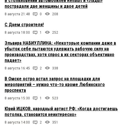
В столкновении автомобилей Renault и «Лады»
пострадали две женщины и двое детей
8 августа 21:48
0
208
С Днем строителя!
8 августа 18:00
1
252
Эльвира НАБИУЛЛИНА: «Некоторые компании даже в
убыток себе пытаются удержать рабочую силу на
производствах, хотя спрос в их секторах объективно
падает»
8 августа 16:45
2
338
В Омске остро встал запрос на площадки для
мероприятий – нужно что-то кроме Любинского
проспекта
8 августа 15:30
1
523
Юрий ИЦКОВ, народный артист РФ: «Когда достигаешь
потолка, становится неинтересно»
8 августа 14:00
2
351