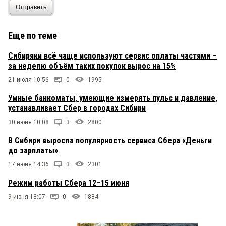
Отправить
Еще по теме
Сибиряки всё чаще используют сервис оплаты частями –
за неделю объём таких покупок вырос на 15%
21 июля 10:56
0
1995
Умные банкоматы, умеющие измерять пульс и давление,
устанавливает Сбер в городах Сибири
30 июня 10:08
3
2800
В Сибири выросла популярность сервиса Сбера «Деньги
до зарплаты»
17 июня 14:36
3
2301
Режим работы Сбера 12–15 июня
9 июня 13:07
0
1884