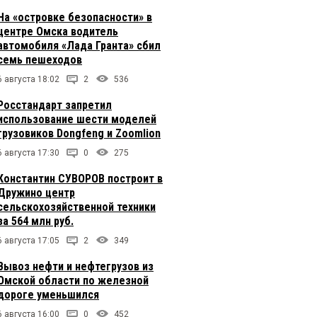
На «островке безопасности» в
центре Омска водитель
автомобиля «Лада Гранта» сбил
семь пешеходов
6 августа 18:02
2
536
Росстандарт запретил
использование шести моделей
грузовиков Dongfeng и Zoomlion
6 августа 17:30
0
275
Константин СУВОРОВ построит в
Дружино центр
сельскохозяйственной техники
за 564 млн руб.
6 августа 17:05
2
349
Вывоз нефти и нефтегрузов из
Омской области по железной
дороге уменьшился
6 августа 16:00
0
452