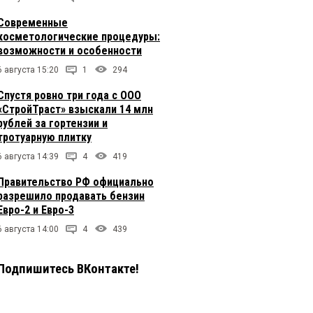
Современные
косметологические процедуры:
возможности и особенности
6 августа 15:20
1
294
Спустя ровно три года с ООО
«СтройТраст» взыскали 14 млн
рублей за гортензии и
тротуарную плитку
6 августа 14:39
4
419
Правительство РФ официально
разрешило продавать бензин
Евро-2 и Евро-3
6 августа 14:00
4
439
Подпишитесь ВКонтакте!