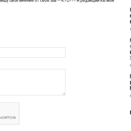
 пишу свое мнение от себя. Вы — КТО??? А редакции КВ мой
 2026 в 09:47:
считаете мусором, да? Или взязи на себя решать что
 А вы вообще кто?
026 в 08:21:
кции сайта КВ. Весь мусор к вам сбежался. Нравится? Почему
нять?
 2026 в 08:21:
 всех на свои места.
06:38:
получится, в 2026 только мной было подано примерно 10
мерные действия в службе судебных приставов. Опять
ную д...у на должность поставили, а потом спрашивают, что