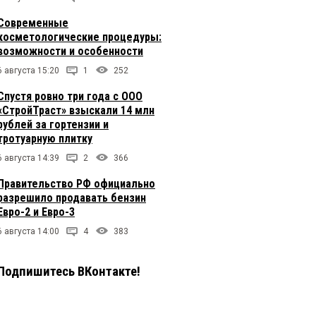
Современные
косметологические процедуры:
возможности и особенности
6 августа 15:20
1
252
Спустя ровно три года с ООО
«СтройТраст» взыскали 14 млн
рублей за гортензии и
тротуарную плитку
6 августа 14:39
2
366
Правительство РФ официально
разрешило продавать бензин
Евро-2 и Евро-3
6 августа 14:00
4
383
Подпишитесь ВКонтакте!