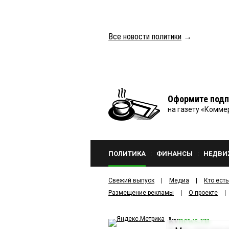
Гость
13 июня 2026 в 22:
Девушка не имеющая 
ремонта и управление
Все новости политики
→
и утонем в мусоре. Ж
комсомолки.
Гость
13 июня 2026 в 21:
Вот так и живём. Сего
бардак. Не знаем что
Оформите подп
на газету «Комме
Подопытныйомич
13 и
Где бы ни работать, то
ПОЛИТИКА
ФИНАНСЫ
НЕДВИ
Гость
13 июня 2026 в 13:
числилась заместител
Свежий выпуск
Медиа
Кто есть
Размещение рекламы
О проекте
kv
news.ru