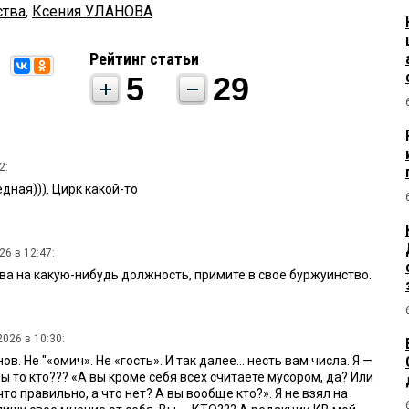
ства
,
Ксения УЛАНОВА
Рейтинг статьи
5
29
2:
ная))). Цирк какой-то
26 в 12:47:
ва на какую-нибудь должность, примите в свое буржуинство.
026 в 10:30:
ов. Не "«омич». Не «гость». И так далее... несть вам числа. Я —
ы то кто??? «А вы кроме себя всех считаете мусором, да? Или
то правильно, а что нет? А вы вообще кто?». Я не взял на