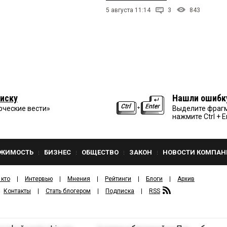
11:
5 августа 11:14
3
843
профессиональной компетенции в вопросах капитального
м отходами завалит капитальный ремонт имущества города
дем печального результата деятельности спортсменки и
34:
дня пол моем, а завтра страной правим. Вот поэтому в стране
 делать, лижбы должность была.
иску
Нашли ошибк
рческие вести»
Выделите фрагм
нажмите Ctrl + E
юня 2026 в 18:25:
лько не работать.
ЖИМОСТЬ
БИЗНЕС
ОБЩЕСТВО
ЗАКОН
НОВОСТИ КОМПАН
25:
ем старшего судебного приставаЧислилась или работала?
 кто
Интервью
Мнения
Рейтинги
Блоги
Архив
Контакты
Стать блогером
Подписка
RSS