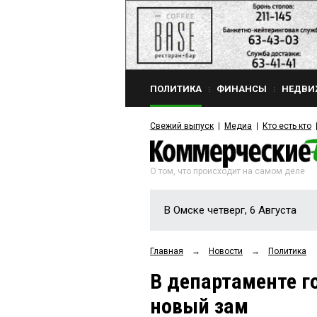
ПОЛИТИКА
ФИНАНСЫ
НЕДВИ
Свежий выпуск
Медиа
Кто есть кто
О том, что происходит на самом деле
В Омске четверг, 6 Августа
Главная
→
Новости
→
Политика
В департаменте г
новый зам