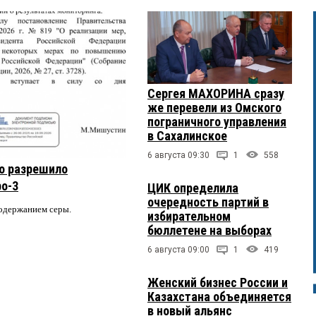
04:
таскивает??
Сергея МАХОРИНА сразу
же перевели из Омского
46:
пограничного управления
но с кап.ремонтом и, особенно, мусоромщиками, должен
в Сахалинское
не красавица-спортсменка-комсомолка. Там предстоит именно
6 августа 09:30
1
558
ирюльки
о разрешило
ро-3
ЦИК определила
18:
очередность партий в
содержанием серы.
ормить...
избирательном
бюллетене на выборах
6 августа 09:00
1
419
13:
няли.
Женский бизнес России и
Казахстана объединяется
в новый альянс