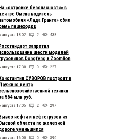
На «островке безопасности» в
центре Омска водитель
автомобиля «Лада Гранта» сбил
семь пешеходов
6 августа 18:02
2
438
Росстандарт запретил
использование шести моделей
грузовиков Dongfeng и Zoomlion
6 августа 17:30
0
227
Константин СУВОРОВ построит в
Дружино центр
сельскохозяйственной техники
за 564 млн руб.
6 августа 17:05
2
297
Вывоз нефти и нефтегрузов из
Омской области по железной
дороге уменьшился
6 августа 16:00
0
390