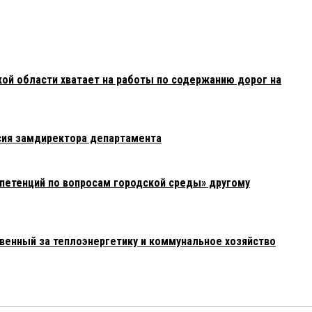
:
!
й области хватает на работы по содержанию дорог на
в 02:38:
фоны бегать.
сия замдиректора департамента
06:
кого сделать кандидатом
петенций по вопросам городской среды» другому
23:42:
 вообще никого не было. Чего не пошли — три конкурса было
твенный за теплоэнергетику и коммунальное хозяйство
о того, чтобы поддержать человека — гадости пишете, не
отает — посмотрим.
3:09:
т порулить. Браво