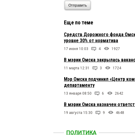
Отправить
Иан
14 июня 2026 в 05:36
Ну теперь дела пойдут
Еще по теме
Средств Дорожного фонда Омско
Александр
14 июня 2026 
уровне 30% от норматива
Будет за Мырию. мара
17 июня 10:03
4
1927
В мэрии Омска закрылась вакан
Дарья
14 июня 2026 в 00:
11 марта 12:31
3
1724
кандитат наук знает 
Мэр Омска подчинил «Центр ком
департаменту
13 января 08:50
6
2642
Лихачев
13 июня 2026 в 
Все умные такие — год
В мэрии Омска назначен ответс
над должность? Вмест
зная человека. Пораб
19 августа 15:30
9
4648
Клоуны
13 июня 2026 в 2
ПОЛИТИКА
Некомпетентных ставя