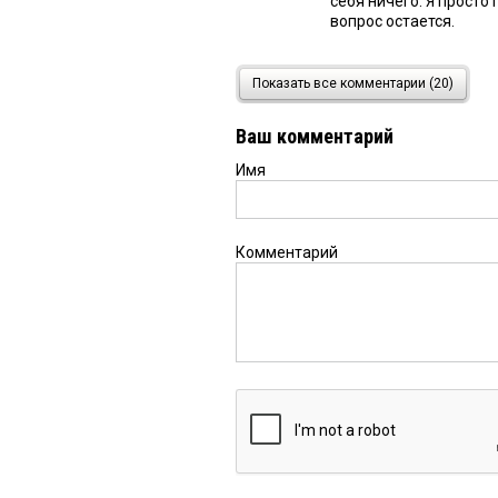
себя ничего. Я просто
вопрос остается.
Олегу Лизгунову
14 июня
Показать все комментарии (20)
А вы кроме себя всех 
правильно, а что нет?
Ваш комментарий
Имя
Олег Лизгунов
14 июня 2
И снова вопрос к реда
так? Не пробовали по
Комментарий
Юрий Деточкин
14 июня
Жизнь расставит все и
Евгений
14 июня 2026 в 
Да хороший чиновник 
жалоб на её не право
омичам повезло очеред
в Омске не так.