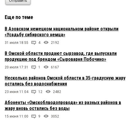
Отправить
Еще по теме
В Азовском немецком национальном районе открыли
«Усадьбу сибирского немца»
31 июля 18:55
4
2192
В Омской области продают сырзавод, где выпускали
продукцию под брендом «Сыроварня Побочино»
20 июля 17:31
1
6167
Несколько районов Омской области в 35-градусную жару
остались без водоснабжения
23 июня 11:04
12
2482
Абоненты «Омскоблводопровода» из разных районов в
жару вновь остались без воды
15 июня 11:00
9
3052