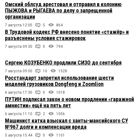
Омский облсуд арестовал и отправил в колонию
ПЫЖОВА и РЫГАЕВА по делу о запрещенной
организации
7 августа 12:00
5
864
В Трудовой кодекс РФ внесено понятие «стажёр» и
разъяснены условия стажировок
7 августа 09:30
0
794
Сергею КОЗУБЕНКО продлили СИЗО до сентября
7 августа 09:00
10
1528
Росстандарт запретил использование шести
моделей грузовиков Dongfeng и Zoomlion
6 августа 17:30
0
1018
ПУТИН подписал закон о новом продлении «гаражной
амнистии» ещё на пять лет
6 августа 11:10
2
1056
Машинист катка взыскал с ханты-мансийского СУ
№967 долги и компенсации вреда
5 августа 15:44
0
1101