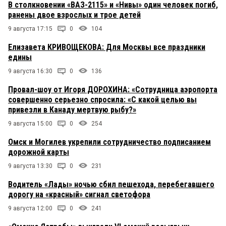
В столкновении «ВАЗ-2115» и «Нивы» один человек погиб,
ранены двое взрослых и трое детей
9 августа 17:15
0
104
Елизавета КРИВОЩЕКОВА: Для Москвы все праздники
едины
9 августа 16:30
0
136
Провал-шоу от Игоря ДОРОХИНА: «Сотрудница аэропорта
совершенно серьезно спросила: «С какой целью вы
привезли в Канаду мертвую рыбу?»
9 августа 15:00
0
254
Омск и Могилев укрепили сотрудничество подписанием
дорожной карты
9 августа 13:30
0
231
Водитель «Лады» ночью сбил пешехода, перебегавшего
дорогу на «красный» сигнал светофора
9 августа 12:00
0
241