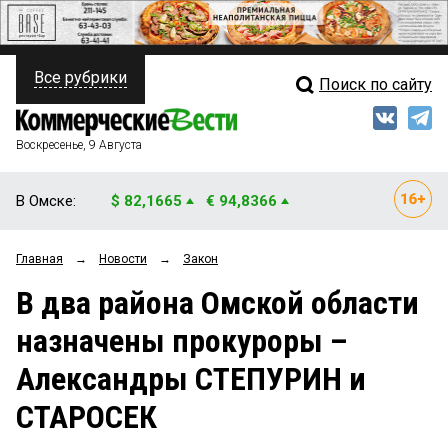
Все рубрики
Поиск по сайту
ПОЛИТИКА
Свежий выпуск
Медиа
ФИНАНСЫ
Воскресенье, 9 Августа
Кто есть кто
НЕДВИЖИМОСТЬ
В Омске:
$ 82,1665
€ 94,8366
Интервью
БИЗНЕС
Главная
→
Новости
→
Закон
Мнения
ОБЩЕСТВО
В два района Омской области
Рейтинги
ЗАКОН
назначены прокуроры –
Блоги
НОВОСТИ КОМПАНИЙ
Александры СТЕПУРИН и
Архив
ПРОИСШЕСТВИЯ
СТАРОСЕК