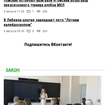
«Омские Ястребы» выиграли VI омский розыгрыш
предсезонного турнира клубов МХЛ
9 августа 11:00
1
256
В Либеров-центре завершают лето "Летним
калейдоскопом"
9 августа 09:30
0
263
Подпишитесь ВКонтакте!
ЗАКОН