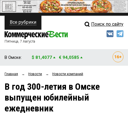
Все рубрики
Поиск по сайту
ПОЛИТИКА
Свежий выпуск
Медиа
ФИНАНСЫ
Пятница, 7 Августа
Кто есть кто
НЕДВИЖИМОСТЬ
В Омске:
$ 81,4077
€ 94,0585
Интервью
БИЗНЕС
Главная
→
Новости
→
Новости компаний
Мнения
ОБЩЕСТВО
В год 300-летия в Омске
Рейтинги
ЗАКОН
выпущен юбилейный
Блоги
НОВОСТИ КОМПАНИЙ
ежедневник
Архив
ПРОИСШЕСТВИЯ