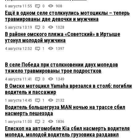
6 августа 11:55
0
908
Ещё в одном селе столкнулись мотоциклы – теперь
травмированы две девочки и мужчина
5 августа 13:19
0
1028
В районе омского пляжа «Советский» в Иртыше
утонул молодой мужчина
4 августа 12:52
1
1397
В селе Победа при столкновении двух мопедов
тяжело травмированы трое подростков
4 августа 11:41
0
1349
В Омске мотоцикл Yamaha врезался в столб: погибли
водитель и пассажир
1 августа 14:45
1
2132
Водитель большегруза MAN ночью на трассе сбил
насмерть пешехода
1 августа 11:00
2
1836
Епископ на автомобиле Kia сбил насмерть водителя
мопеда, молодой водитель грузовика раздавил