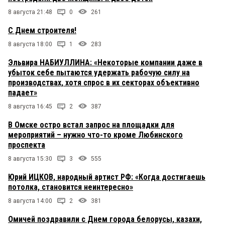
8 августа 21:48
0
261
С Днем строителя!
8 августа 18:00
1
283
Эльвира НАБИУЛЛИНА: «Некоторые компании даже в
убыток себе пытаются удержать рабочую силу на
производствах, хотя спрос в их секторах объективно
падает»
8 августа 16:45
2
387
В Омске остро встал запрос на площадки для
мероприятий – нужно что-то кроме Любинского
проспекта
8 августа 15:30
3
555
Юрий ИЦКОВ, народный артист РФ: «Когда достигаешь
потолка, становится неинтересно»
8 августа 14:00
2
381
Омичей поздравили с Днем города белорусы, казахи,