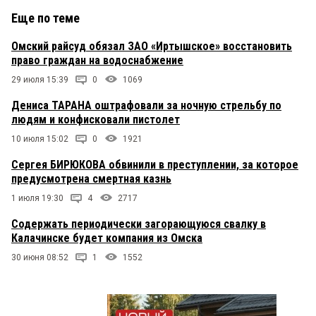
Еще по теме
Омский райсуд обязал ЗАО «Иртышское» восстановить
право граждан на водоснабжение
29 июля 15:39
0
1069
Дениса ТАРАНА оштрафовали за ночную стрельбу по
людям и конфисковали пистолет
10 июля 15:02
0
1921
Сергея БИРЮКОВА обвинили в преступлении, за которое
предусмотрена смертная казнь
1 июля 19:30
4
2717
Содержать периодически загорающуюся свалку в
Калачинске будет компания из Омска
30 июня 08:52
1
1552