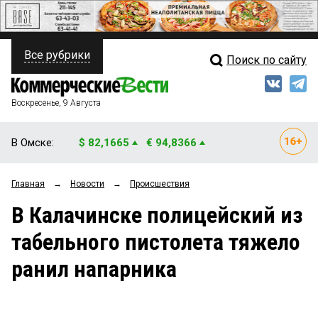
Все рубрики
Поиск по сайту
ПОЛИТИКА
Свежий выпуск
Медиа
ФИНАНСЫ
Воскресенье, 9 Августа
Кто есть кто
НЕДВИЖИМОСТЬ
В Омске:
$ 82,1665
€ 94,8366
Интервью
БИЗНЕС
Главная
→
Новости
→
Происшествия
Мнения
ОБЩЕСТВО
В Калачинске полицейский из
Рейтинги
ЗАКОН
табельного пистолета тяжело
Блоги
НОВОСТИ КОМПАНИЙ
ранил напарника
Архив
ПРОИСШЕСТВИЯ