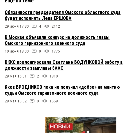
Еще по теме
Обязанности председателя Омского областного суда
будет исполнять Лена ЕРШОВА
29 июня 17:30
4
2112
В Москве объявили конкурс на должность главы
Омского гарнизонного военного суда
10 июня 18:00
0
1775
ВККС пролонгировала Светлане БОДУНКОВОЙ работу в
должности замглавы 8ААС
29 мая 16:01
2
1810
Яков БРОДНИКОВ пока не получил «добро» на мантию
судьи Омского гарнизонного военного суда
29 мая 15:32
0
1559