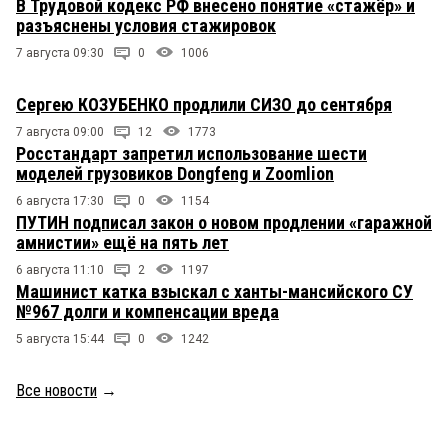
В Трудовой кодекс РФ внесено понятие «стажёр» и
разъяснены условия стажировок
7 августа 09:30
0
1006
Сергею КОЗУБЕНКО продлили СИЗО до сентября
7 августа 09:00
12
1773
Росстандарт запретил использование шести
моделей грузовиков Dongfeng и Zoomlion
6 августа 17:30
0
1154
ПУТИН подписал закон о новом продлении «гаражной
амнистии» ещё на пять лет
6 августа 11:10
2
1197
Машинист катка взыскал с ханты-мансийского СУ
№967 долги и компенсации вреда
5 августа 15:44
0
1242
Все новости
→