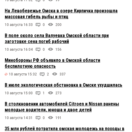
10 августа 17:02
0
99
На Левобережье Омска в озере Кирпичка произошла
массовая гибель рыбы и птиц
10 августа 16:33
0
200
В поле около села Валуевка Омской области при
заготовке сена погиб рабочий
10 августа 16:04
0
156
Минобороны РФ объявило в Омской области
беспилотную опасность
10 августа 15:32
2
337
В июле экологическая обстановка в Омске ухудшилась
10 августа 15:00
1
273
В столкновении автомобилей Citroen и Nissan ранены
молодые водители, юноша и двое детей
10 августа 14:31
0
191
35 млн рублей потратила омская молодежь на походы в