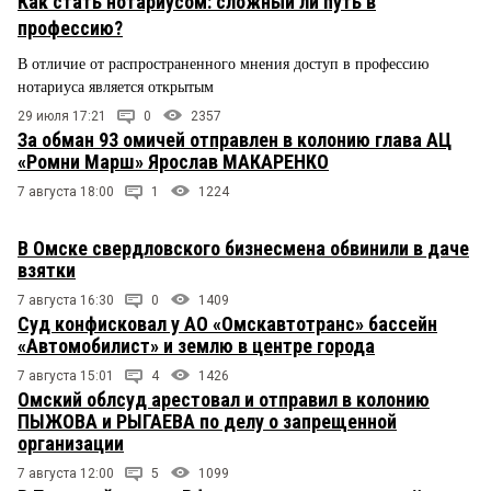
Как стать нотариусом: сложный ли путь в
профессию?
В отличие от распространенного мнения доступ в профессию
нотариуса является открытым
29 июля 17:21
0
2357
За обман 93 омичей отправлен в колонию глава АЦ
«Ромни Марш» Ярослав МАКАРЕНКО
7 августа 18:00
1
1224
В Омске свердловского бизнесмена обвинили в даче
взятки
7 августа 16:30
0
1409
Суд конфисковал у АО «Омскавтотранс» бассейн
«Автомобилист» и землю в центре города
7 августа 15:01
4
1426
Омский облсуд арестовал и отправил в колонию
ПЫЖОВА и РЫГАЕВА по делу о запрещенной
организации
7 августа 12:00
5
1099