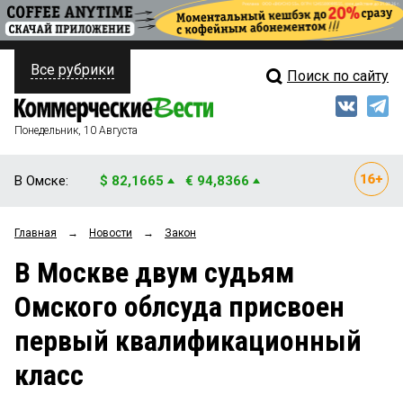
Все рубрики
Поиск по сайту
ПОЛИТИКА
Свежий выпуск
Медиа
ФИНАНСЫ
Понедельник, 10 Августа
Кто есть кто
НЕДВИЖИМОСТЬ
В Омске:
$ 82,1665
€ 94,8366
Интервью
БИЗНЕС
Главная
→
Новости
→
Закон
Мнения
ОБЩЕСТВО
В Москве двум судьям
Рейтинги
ЗАКОН
Омского облсуда присвоен
Блоги
НОВОСТИ КОМПАНИЙ
первый квалификационный
Архив
ПРОИСШЕСТВИЯ
класс