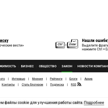
иску
Нашли ошибк
рческие вести»
Выделите фрагм
нажмите Ctrl + E
ЖИМОСТЬ
БИЗНЕС
ОБЩЕСТВО
ЗАКОН
НОВОСТИ КОМПАН
 кто
Интервью
Мнения
Рейтинги
Блоги
Архив
Контакты
Стать блогером
Подписка
RSS
м файлы cookie для улучшения работы сайта.
Подробнее
Политика конфиденциальности
ЗДАТЕЛЬСКИЙ ДОМ «КВ».