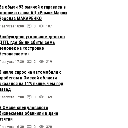
За обман 93 омичей отправлен в
колонию глава АЦ «Ромни Марш»
Ярослав МАКАРЕНКО
7 августа 18:00
0
187
Возбуждено уголовное дело по
ДТП, где были сбиты семь
человек на «островке
безопасности»
7 августа 17:30
2
219
В июле спрос на автомобили с
пробегом в Омской области
оказался на 11% выше, чем год
назад
7 августа 17:00
0
169
В Омске свердловского
бизнесмена обвинили в даче
взятки
7 августа 16:30
0
320