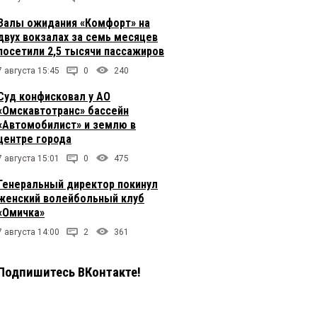
Залы ожидания «Комфорт» на
двух вокзалах за семь месяцев
посетили 2,5 тысячи пассажиров
7 августа 15:45
0
240
Суд конфисковал у АО
«Омскавтотранс» бассейн
«Автомобилист» и землю в
центре города
7 августа 15:01
0
475
Генеральный директор покинул
женский волейбольный клуб
«Омичка»
7 августа 14:00
2
361
Подпишитесь ВКонтакте!