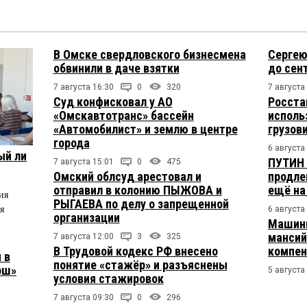
В Омске свердловского бизнесмена
Сергею
обвинили в даче взятки
до сен
7 августа 16:30
0
320
7 августа
Суд конфисковал у АО
Росста
«Омскавтотранс» бассейн
исполь
«Автомобилист» и землю в центре
грузов
города
6 августа
ый ли
ПУТИН 
7 августа 15:01
0
475
Омский облсуд арестовал и
продле
отправил в колонию ПЫЖОВА и
ещё на
ия
РЫГАЕВА по делу о запрещенной
я
6 августа
организации
Машини
мансий
7 августа 12:00
3
325
В Трудовой кодекс РФ внесено
компен
 в
понятие «стажёр» и разъяснены
рш»
5 августа
условия стажировок
7 августа 09:30
0
296