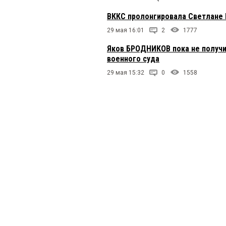
ВККС пролонгировала Светлане
29 мая 16:01
2
1777
Яков БРОДНИКОВ пока не получи
военного суда
29 мая 15:32
0
1558