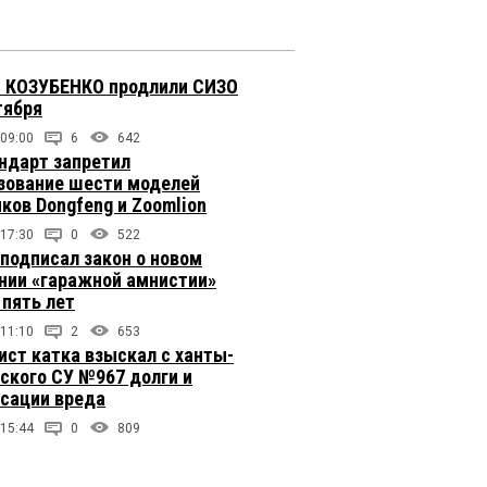
 КОЗУБЕНКО продлили СИЗО
тября
 09:00
6
642
ндарт запретил
зование шести моделей
иков Dongfeng и Zoomlion
 17:30
0
522
подписал закон о новом
нии «гаражной амнистии»
 пять лет
 11:10
2
653
ст катка взыскал с ханты-
ского СУ №967 долги и
сации вреда
 15:44
0
809