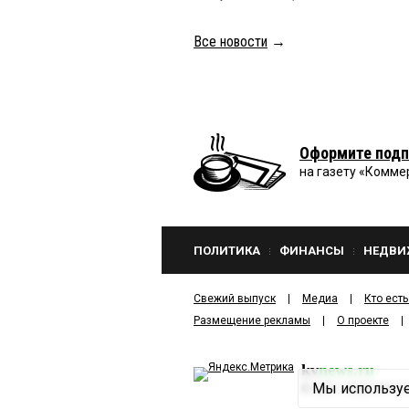
Все новости
→
Оформите подп
на газету «Комме
ПОЛИТИКА
ФИНАНСЫ
НЕДВИ
Свежий выпуск
Медиа
Кто есть
Размещение рекламы
О проекте
kv
news.ru
Мы используе
©
2001—2026
ООО И