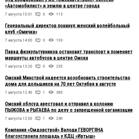
«Автомобилист» и землю в центре города
7 августа 15:01
0
113
Генеральный директор покинул женский волейбольный
клуб «Омичка»
7 августа 14:00
0
193
Парад физкультурников остановит транспорт и поменяет
маршруты автобусов в центре Омска
7 августа 13:20
0
235
Омский Минстрой надеется возобновить строительство
дома для дольщиков на 70 лет Октября в августе
7 августа 12:40
1
385
Омский облсуд арестовал и отправил в колонию
ПЫЖОВА и РЫГАЕВА по делу о запрещенной организации
7 августа 12:00
1
240
Компания «Омдорстрой» Валоди ГЕВОРГЯНА
благоустроила площадь у КДЦ «Иртыш»