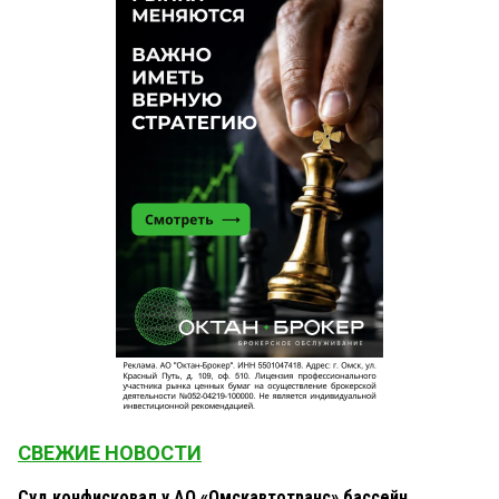
СВЕЖИЕ НОВОСТИ
Суд конфисковал у АО «Омскавтотранс» бассейн