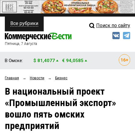
Все рубрики
Поиск по сайту
ПОЛИТИКА
Свежий выпуск
Медиа
ФИНАНСЫ
Пятница, 7 Августа
Кто есть кто
НЕДВИЖИМОСТЬ
В Омске:
$ 81,4077
€ 94,0585
Интервью
БИЗНЕС
Главная
→
Новости
→
Бизнес
Мнения
ОБЩЕСТВО
В национальный проект
Рейтинги
ЗАКОН
«Промышленный экспорт»
Блоги
НОВОСТИ КОМПАНИЙ
вошло пять омских
Архив
ПРОИСШЕСТВИЯ
предприятий