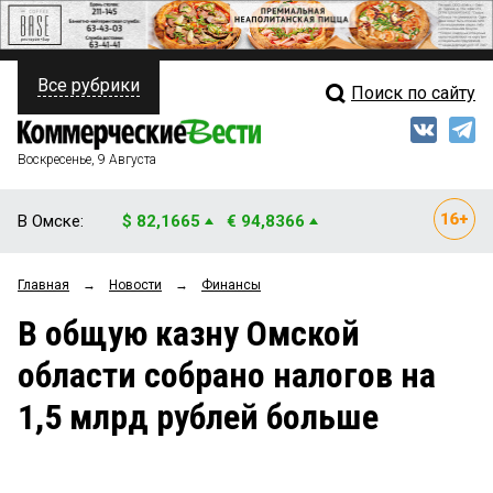
Все рубрики
Поиск по сайту
ПОЛИТИКА
Свежий выпуск
Медиа
ФИНАНСЫ
Воскресенье, 9 Августа
Кто есть кто
НЕДВИЖИМОСТЬ
В Омске:
$ 82,1665
€ 94,8366
Интервью
БИЗНЕС
Главная
→
Новости
→
Финансы
Мнения
ОБЩЕСТВО
В общую казну Омской
Рейтинги
ЗАКОН
области собрано налогов на
Блоги
НОВОСТИ КОМПАНИЙ
1,5 млрд рублей больше
Архив
ПРОИСШЕСТВИЯ