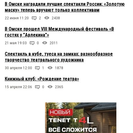
В Омске наградили лучшие спектакли России: «Золотую
маску» теперь вручают только коллективам
22 июня 11:20
2
2438
В Омске прошел VIII Международный фестиваль «В
гостях у "Арлекина"»
21 мая 19:03
0
2011
Спектакль в кубе, туеса на замках: разнообразное
творчество театрального художника
30 апреля 12:00
1
1878
Книжный клуб: «Рождение театра»
15 апреля 22:06
0
2365