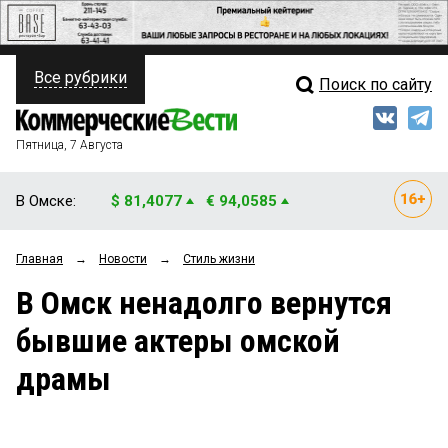
Все рубрики
Поиск по сайту
ПОЛИТИКА
Свежий выпуск
Медиа
ФИНАНСЫ
Пятница, 7 Августа
Кто есть кто
НЕДВИЖИМОСТЬ
В Омске:
$ 81,4077
€ 94,0585
Интервью
БИЗНЕС
Главная
→
Новости
→
Стиль жизни
Мнения
ОБЩЕСТВО
В Омск ненадолго вернутся
Рейтинги
ЗАКОН
бывшие актеры омской
Блоги
НОВОСТИ КОМПАНИЙ
драмы
Архив
ПРОИСШЕСТВИЯ
СТИЛЬ ЖИЗНИ