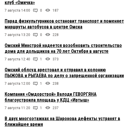
клуб «Омичка»
7 августа 14:00
0
187
Парад физкультурников остановит транспорт и поменяет
маршруты автобусов в центре Омска
7 августа 13:20
0
228
Омский Минстрой надеется возобновить строительство
дома для дольщиков на 70 лет Октября в августе
7 августа 12:40
1
373
Омский облсуд арестовал и отправил в колонию
ПЫЖОВА и РЫГАЕВА по делу о запрещенной организации
7 августа 12:00
1
238
Компания «Омдорстрой» Валоди ГЕВОРГЯНА
благоустроила площадь у КДЦ «Иртыш»
7 августа 11:20
1
237
В двух многоэтажках на Шаронова дефекты устранят в
ближайшее время