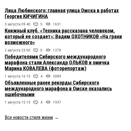
Лица Любинского: главная улица Омска в работах
Георгия КИЧИГИНА
3 августа 09:40
5
1631
Книжный клуб. «Техника рассказана человеком,
который ее создает»: Вадим ОХОТНИКОВ «На грани
возможного»
2 августа 23:00
0
1278
Победителями Сибирского международного
марафона стали Александр ОЛЬКОВ и омичка
Марина КОВАЛЕВА (фоторепортаж)
1 августа 16:15
4
2089
Объявленные ранее рекорды Сибирского
международного марафона в Омске оказались
ошибочными
1 августа 15:15
4
1937
Все новости стиля жизни
→