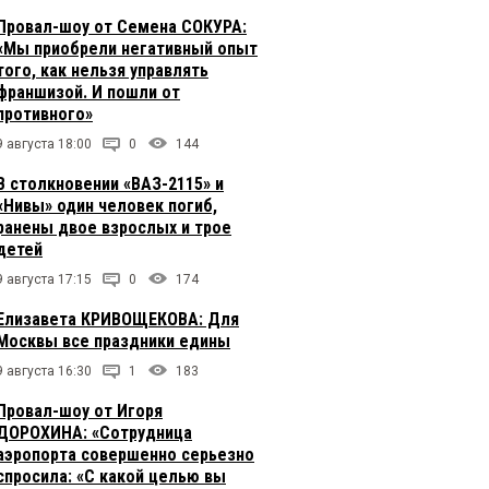
Провал-шоу от Семена СОКУРА:
«Мы приобрели негативный опыт
того, как нельзя управлять
франшизой. И пошли от
противного»
9 августа 18:00
0
144
В столкновении «ВАЗ-2115» и
«Нивы» один человек погиб,
ранены двое взрослых и трое
детей
9 августа 17:15
0
174
Елизавета КРИВОЩЕКОВА: Для
Москвы все праздники едины
9 августа 16:30
1
183
Провал-шоу от Игоря
ДОРОХИНА: «Сотрудница
аэропорта совершенно серьезно
спросила: «С какой целью вы