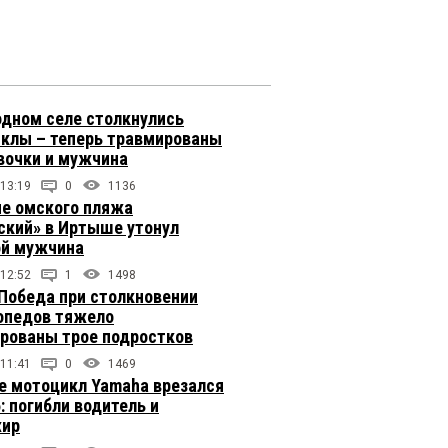
одном селе столкнулись
клы – теперь травмированы
вочки и мужчина
 13:19
0
1136
не омского пляжа
ский» в Иртыше утонул
й мужчина
 12:52
1
1498
 Победа при столкновении
опедов тяжело
рованы трое подростков
 11:41
0
1469
е мотоцикл Yamaha врезался
: погибли водитель и
жир