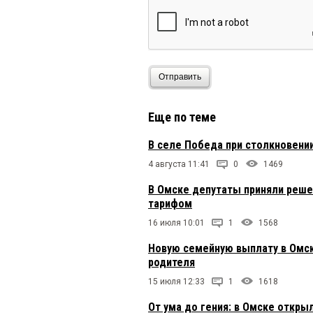
Отправить
Еще по теме
В селе Победа при столкновени
4 августа 11:41
0
1469
В Омске депутаты приняли реше
тарифом
16 июля 10:01
1
1568
Новую семейную выплату в Омск
родителя
15 июля 12:33
1
1618
От ума до гения: в Омске откры