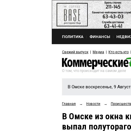
ПОЛИТИКА
ФИНАНСЫ
НЕДВИ
Свежий выпуск
Медиа
Кто есть кто
О том, что происходит на самом деле
В Омске воскресенье, 9 Август
Главная
→
Новости
→
Происшест
В Омске из окна 
выпал полутораг