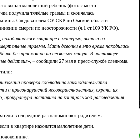
го выпал малолетний ребёнок (фото с места
чка получила тяжёлые травмы и скончалась
ьницы. Следователем СУ СКР по Омской области
чинении смерти по неосторожности (ч.1 ст.109 УК РФ).
 находившаяся в квартире с матерью, выпала из
смертельные травмы. Мать девочки в это время находилась
ебёнка без присмотра на несколько минут. В настоящее
ные действия
», – сообщили 27 мая в пресс-службе следкома.
тили:
анизована проверка соблюдения законодательства
сти и правонарушений несовершеннолетних, охраны их
о, прокуратура поставила на контроль ход расследования
атели в очередной раз напоминают родителям:
если в квартире находятся малолетние дети.
 подоконнике.