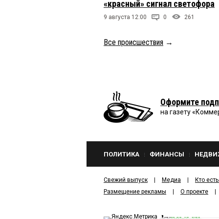
«красный» сигнал светофора
9 августа 12:00
0
261
Все происшествия
→
Оформите подп
на газету «Комме
ПОЛИТИКА
ФИНАНСЫ
НЕДВИ
Свежий выпуск
Медиа
Кто есть
Размещение рекламы
О проекте
kv
news.ru