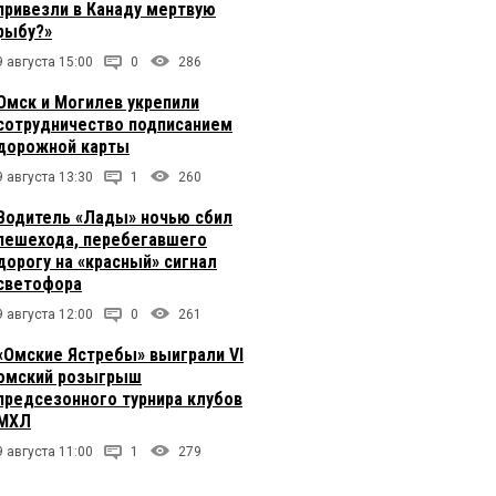
привезли в Канаду мертвую
рыбу?»
9 августа 15:00
0
286
Омск и Могилев укрепили
сотрудничество подписанием
дорожной карты
9 августа 13:30
1
260
Водитель «Лады» ночью сбил
пешехода, перебегавшего
дорогу на «красный» сигнал
светофора
9 августа 12:00
0
261
«Омские Ястребы» выиграли VI
омский розыгрыш
предсезонного турнира клубов
МХЛ
9 августа 11:00
1
279