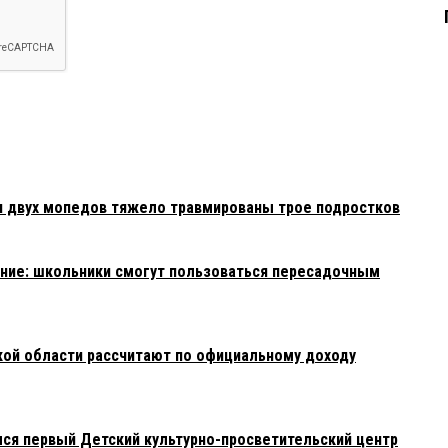
и двух мопедов тяжело травмированы трое подростков
ние: школьники смогут пользоваться пересадочным
ой области рассчитают по официальному доходу
лся первый Детский культурно-просветительский центр