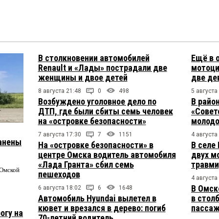
В столкновении автомобилей
Ещё в 
Renault и «Лады» пострадали две
мотоци
женщины и двое детей
две де
8 августа 21:48
0
498
5 августа
Возбуждено уголовное дело по
В райо
ДТП, где были сбиты семь человек
«Совет
на «островке безопасности»
молодо
7 августа 17:30
7
1151
4 августа
ранены
На «островке безопасности» в
В селе
центре Омска водитель автомобиля
двух м
«Лада Гранта» сбил семь
травми
 Омской
пешеходов
4 августа
В Омск
6 августа 18:02
6
1648
Автомобиль Hyundai вылетел в
в столб
кювет и врезался в дерево: погиб
пасса
огу на
70-летний водитель