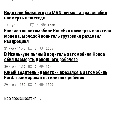
Водитель большегруза MAN ночью на трассе сбил
насмерть пешехода
1 августа 11:00
2
1586
Епископ на автомобиле Kia сбил насмерть водителя
мопеда, молодой водитель грузовика раздавил
квадроцикл
31 июля 11:45
3
2685
В Исилькуле пьяный водитель автомобиля Honda
сбил насмерть дорожного рабочего
30 июля 11:10
0
1941
Юный водитель «девятки» врезался в автомобиль
Ford: травмирован пятилетний ребёнок
29 июля 14:59
0
1790
Все происшествия
→