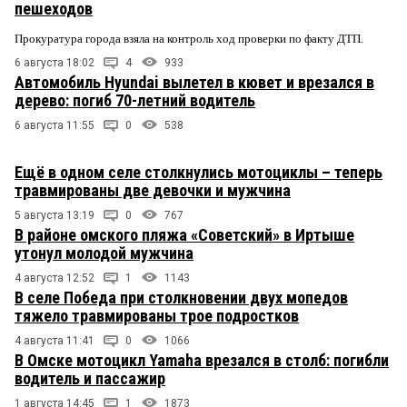
пешеходов
Прокуратура города взяла на контроль ход проверки по факту ДТП.
6 августа 18:02
4
933
Автомобиль Hyundai вылетел в кювет и врезался в
дерево: погиб 70-летний водитель
6 августа 11:55
0
538
Ещё в одном селе столкнулись мотоциклы – теперь
травмированы две девочки и мужчина
5 августа 13:19
0
767
В районе омского пляжа «Советский» в Иртыше
утонул молодой мужчина
4 августа 12:52
1
1143
В селе Победа при столкновении двух мопедов
тяжело травмированы трое подростков
4 августа 11:41
0
1066
В Омске мотоцикл Yamaha врезался в столб: погибли
водитель и пассажир
1 августа 14:45
1
1873