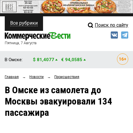
Все рубрики
Поиск по сайту
ПОЛИТИКА
Свежий выпуск
Медиа
ФИНАНСЫ
Пятница, 7 Августа
Кто есть кто
НЕДВИЖИМОСТЬ
В Омске:
$ 81,4077
€ 94,0585
Интервью
БИЗНЕС
Главная
→
Новости
→
Происшествия
Мнения
ОБЩЕСТВО
В Омске из самолета до
Рейтинги
ЗАКОН
Москвы эвакуировали 134
Блоги
НОВОСТИ КОМПАНИЙ
пассажира
Архив
ПРОИСШЕСТВИЯ