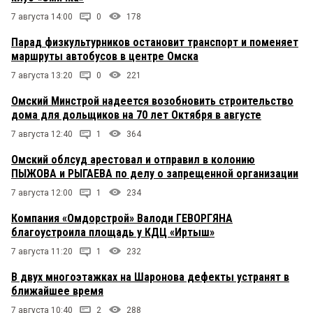
7 августа 14:00
0
178
Парад физкультурников остановит транспорт и поменяет
маршруты автобусов в центре Омска
7 августа 13:20
0
221
Омский Минстрой надеется возобновить строительство
дома для дольщиков на 70 лет Октября в августе
7 августа 12:40
1
364
Омский облсуд арестовал и отправил в колонию
ПЫЖОВА и РЫГАЕВА по делу о запрещенной организации
7 августа 12:00
1
234
Компания «Омдорстрой» Валоди ГЕВОРГЯНА
благоустроила площадь у КДЦ «Иртыш»
7 августа 11:20
1
232
В двух многоэтажках на Шаронова дефекты устранят в
ближайшее время
7 августа 10:40
2
288