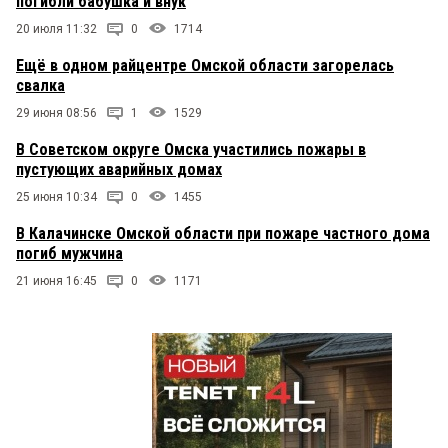
погибли бабушка и внук
20 июля 11:32
0
1714
Ещё в одном райцентре Омской области загорелась
свалка
29 июня 08:56
1
1529
В Советском округе Омска участились пожары в
пустующих аварийных домах
25 июня 10:34
0
1455
В Калачинске Омской области при пожаре частного дома
погиб мужчина
21 июня 16:45
0
1171