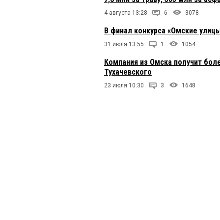
4 августа 13:28
6
3078
В финал конкурса «Омские улицы
31 июля 13:55
1
1054
Компания из Омска получит бол
Тухачевского
23 июля 10:30
3
1648