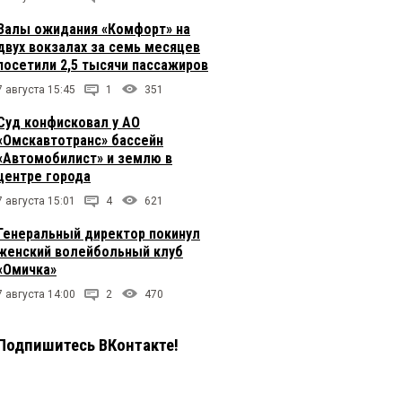
Залы ожидания «Комфорт» на
двух вокзалах за семь месяцев
посетили 2,5 тысячи пассажиров
7 августа 15:45
1
351
Суд конфисковал у АО
«Омскавтотранс» бассейн
«Автомобилист» и землю в
центре города
7 августа 15:01
4
621
Генеральный директор покинул
женский волейбольный клуб
«Омичка»
7 августа 14:00
2
470
Подпишитесь ВКонтакте!