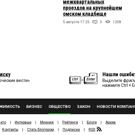
межквартальных
проездов на крупнейшем
омском кладбище
5 августа 17:25
3
1208
иску
Нашли ошибк
рческие вести»
Выделите фрагм
нажмите Ctrl + E
ЖИМОСТЬ
БИЗНЕС
ОБЩЕСТВО
ЗАКОН
НОВОСТИ КОМПАН
 кто
Интервью
Мнения
Рейтинги
Блоги
Архив
Контакты
Стать блогером
Подписка
RSS