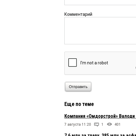
Комментарий
Отправить
Еще по теме
Компания «Омдорстрой» Валоди
7 августа 11:20
1
401
7,6 млн за траву, 385 млн за ас