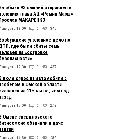
За обман 93 омичей отправлен в
колонию глава АЦ «Ромни Марш»
Ярослав МАКАРЕНКО
7 августа 18:00
0
349
Возбуждено уголовное дело по
ДТП, где были сбиты семь
человек на «островке
безопасности»
7 августа 17:30
3
437
В июле спрос на автомобили с
пробегом в Омской области
оказался на 11% выше, чем год
назад
7 августа 17:00
0
272
В Омске свердловского
бизнесмена обвинили в даче
взятки
7 августа 16:30
0
482