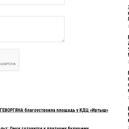
 ГЕВОРГЯНА благоустроила площадь у КДЦ «Иртыш»
фальт: Омск готовится к платному будущему