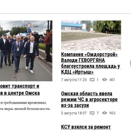
Компания «Омдорстрой»
Валоди ГЕВОРГЯНА
благоустроила площадь у
КДЦ «Иртыш»
7 августа 11:20
1
401
овит транспорт и
в в центре Омска
Омская область ввела
режим ЧС в агросекторе
ся требованиями временных
из-за засухи
ть меры личной безопасности.
5 августа 18:07
7
902
КСУ взялся за ремонт