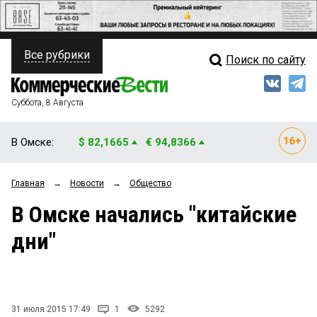
Все рубрики
Поиск по сайту
ПОЛИТИКА
Свежий выпуск
Медиа
ФИНАНСЫ
Суббота, 8 Августа
Кто есть кто
НЕДВИЖИМОСТЬ
В Омске:
$ 82,1665
€ 94,8366
Интервью
БИЗНЕС
Главная
→
Новости
→
Общество
Мнения
ОБЩЕСТВО
В Омске начались "китайские
Рейтинги
ЗАКОН
дни"
Блоги
НОВОСТИ КОМПАНИЙ
Архив
ПРОИСШЕСТВИЯ
31 июля 2015 17:49
1
5292