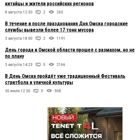
китайцы и жители российских регионов
8 августа 12:30
2
260
В течение и после празднования Дня Омска городские
службы вывезли более 17 тонн мусора
3 августа 18:00
2
1191
День города и Омской области прошел с размахом, но не
по плану
3 августа 14:23
5
2166
В День Омска пройдёт уже традиционный Фестиваль
стритбола и уличной культуры
30 июля 12:30
0
908