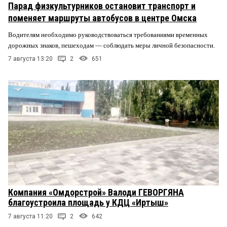
Парад физкультурников остановит транспорт и
поменяет маршруты автобусов в центре Омска
Водителям необходимо руководствоваться требованиями временных
дорожных знаков, пешеходам — соблюдать меры личной безопасности.
7 августа 13:20
2
651
Компания «Омдорстрой» Валоди ГЕВОРГЯНА
благоустроила площадь у КДЦ «Иртыш»
7 августа 11:20
2
642