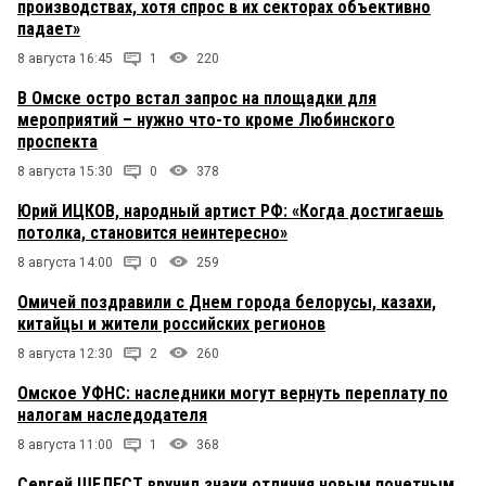
производствах, хотя спрос в их секторах объективно
падает»
8 августа 16:45
1
220
В Омске остро встал запрос на площадки для
мероприятий – нужно что-то кроме Любинского
проспекта
8 августа 15:30
0
378
Юрий ИЦКОВ, народный артист РФ: «Когда достигаешь
потолка, становится неинтересно»
8 августа 14:00
0
259
Омичей поздравили с Днем города белорусы, казахи,
китайцы и жители российских регионов
8 августа 12:30
2
260
Омское УФНС: наследники могут вернуть переплату по
налогам наследодателя
8 августа 11:00
1
368
Сергей ШЕЛЕСТ вручил знаки отличия новым почетным