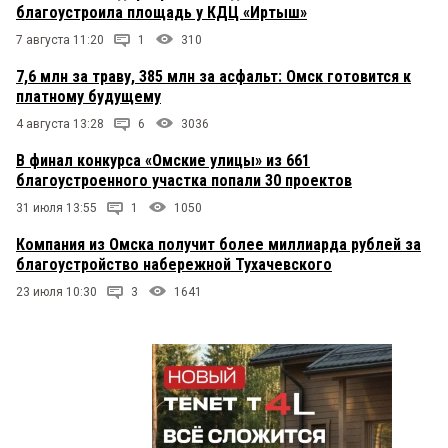
благоустроила площадь у КДЦ «Иртыш»
7 августа 11:20
1
310
7,6 млн за траву, 385 млн за асфальт: Омск готовится к
платному будущему
4 августа 13:28
6
3036
В финал конкурса «Омские улицы» из 661
благоустроенного участка попали 30 проектов
31 июля 13:55
1
1050
Компания из Омска получит более миллиарда рублей за
благоустройство набережной Тухачевского
23 июля 10:30
3
1641