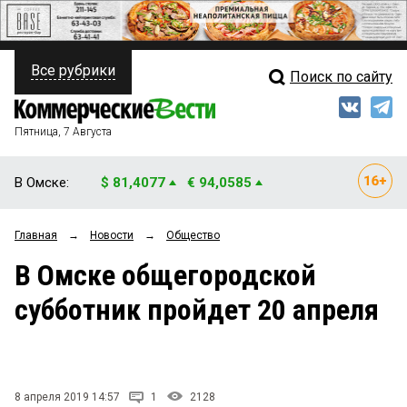
Все рубрики
Поиск по сайту
ПОЛИТИКА
Свежий выпуск
Медиа
ФИНАНСЫ
Пятница, 7 Августа
Кто есть кто
НЕДВИЖИМОСТЬ
В Омске:
$ 81,4077
€ 94,0585
Интервью
БИЗНЕС
Главная
→
Новости
→
Общество
Мнения
ОБЩЕСТВО
В Омске общегородской
Рейтинги
ЗАКОН
субботник пройдет 20 апреля
Блоги
НОВОСТИ КОМПАНИЙ
Архив
ПРОИСШЕСТВИЯ
8 апреля 2019 14:57
1
2128