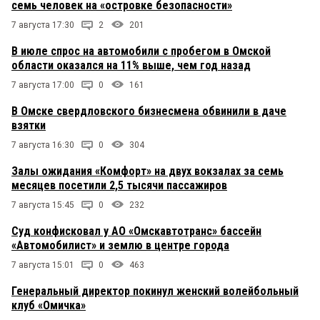
семь человек на «островке безопасности»
7 августа 17:30
2
201
В июле спрос на автомобили с пробегом в Омской
области оказался на 11% выше, чем год назад
7 августа 17:00
0
161
В Омске свердловского бизнесмена обвинили в даче
взятки
7 августа 16:30
0
304
Залы ожидания «Комфорт» на двух вокзалах за семь
месяцев посетили 2,5 тысячи пассажиров
7 августа 15:45
0
232
Суд конфисковал у АО «Омскавтотранс» бассейн
«Автомобилист» и землю в центре города
7 августа 15:01
0
463
Генеральный директор покинул женский волейбольный
клуб «Омичка»