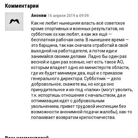
Комментарии
Аноним
16 апреля 2019 в 09:09:
Как не любит нынешняя власть всё советское
кроме спортивных и военных результатов, но
субботник ох как любят, а как же ещё —
бесплатная рабочая сила. В нынешнее время —
это барщина, так как сначала отработай в свой
выходной на работодателя, а потом иди и
занимайся своими делами. Ладно бы один раз
весной и один раз осенью, нет есть такое АО,
которым владеет одно из министерств области,
где их будет минимум два, ещё и с приказом
генерального директора. Субботник — дело
добровольное, скажете вы, но когда оно
принудительное и из-под «палки» (могут уволить,
т.к. испортишь отношения с начальством, да и
оптимизация идёт с добровольным
увольнением, привет трудовой инспекции без
возможности анонимной подачи жалобы), как-то
попахивает возвратом крепостничества.