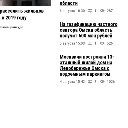
области
 расселить жильцов
6 августа 10:30
1
287
 в 2019 году
На газификацию частного
альном райсуде.
сектора Омска область
получит 600 млн рублей
5 августа 15:03
1
526
Москвичи построили 13-
этажный жилой дом на
Левобережье Омска с
подземным паркингом
4 августа 15:42
3
1026