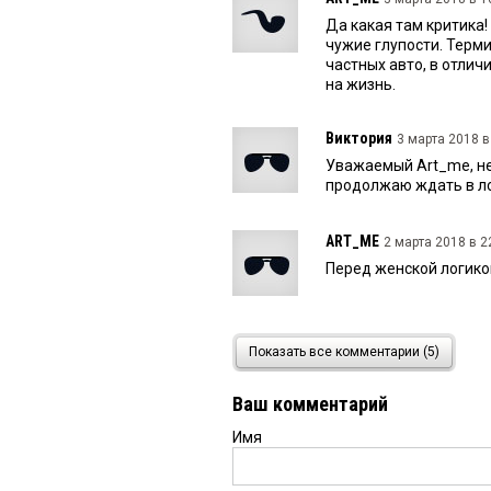
Да какая там критика
чужие глупости. Терм
частных авто, в отлич
на жизнь.
Виктория
3 марта 2018 в
Уважаемый Art_me, не
продолжаю ждать в лс
ART_ME
2 марта 2018 в 2
Перед женской логикой 
Виктория
2 марта 2018 в
Показать все комментарии (5)
Уважаемый Art_me, а
Ваш комментарий
Имя
ART_ME
2 марта 2018 в 1
Виктория, а автолюбит