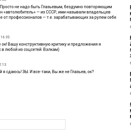
! Просто не надо быть Глазьевым, бездумно повторяющим
ин «автолюбитель» — из СССР, ими называли владельцев
ие от профессионалов — т.е. зарабатывающих за рулем себе
 16:35:
 ок! Вашу конструктивную критику и предложения я
 в любой из соцсетей. Вэлкам)
2:13:
я сдаюсь! ЗЫ. И все-таки, Вы же не Глазьев, ок?
 22:09:
втолюбитель — это человек, управляющий автомобилем)
8:22:
ели — это кто?