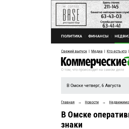
ПОЛИТИКА
ФИНАНСЫ
НЕДВИ
Свежий выпуск
Медиа
Кто есть кто
О том, что происходит на самом деле
В Омске четверг, 6 Августа
Главная
→
Новости
→
Недвижимо
В Омске операти
знаки