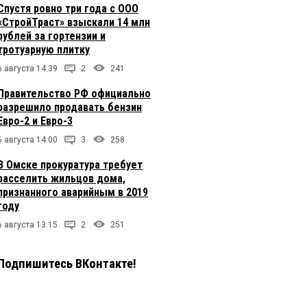
Спустя ровно три года с ООО
«СтройТраст» взыскали 14 млн
рублей за гортензии и
тротуарную плитку
6 августа 14:39
2
241
Правительство РФ официально
разрешило продавать бензин
Евро-2 и Евро-3
6 августа 14:00
3
258
В Омске прокуратура требует
расселить жильцов дома,
признанного аварийным в 2019
году
6 августа 13:15
2
251
Подпишитесь ВКонтакте!