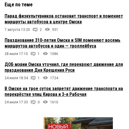
Еще по теме
Парад физкультурников остановит транспорт и поменяет
маршруты автобусов в центре Омска
7 августа 13:20
2
931
Празднование 310-летия Омска и SIM поменяют восемь
маршрутов автобусов и один — троллейбуса
28 июля 17:15
1
1586
ДОБ мэрии Омска уточнил, где перекроют движение для
празднования Дня Крещения Руси
24 июля 18:34
1
1724
В Омске на трое суток запретят движение транспорта на
перекрёстке улиц Кирова и 3-я Рабочая
24 июля 17:33
0
1610