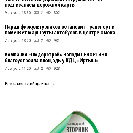
подписанием дорожной карты
9 августа 13:30
2
302
Парад физкультурников остановит транспорт и
поменяет маршруты автобусов в центре Омска
7 августа 13:20
2
931
Компания «Омдорстрой» Валоди ГЕВОРГЯНА
благоустроила площадь у КДЦ «Иртыш»
7 августа 11:20
2
923
Все новости общества
→