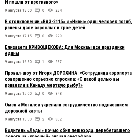
И пошли от противного»
9 августа 18:00
0
234
В столкновении «ВАЗ-2115» и «Нивы» один человек погиб,
ранены двое взрослых и трое детей
9 августа 17:15
0
229
Елизавета КРИВОЩЕКОВА: Для Москвы все праздники
едины
9 августа 16:30
1
237
Провал-шоу от Игоря ДОРОХИНА: «Сотрудница аэропорта
совершенно серьезно спросила: «С какой целью вы
привезли в Канаду мертвую рыбу?»
9 августа 15:00
0
348
Омск и Могилев укрепили сотрудничество подписанием
дорожной карты
9 августа 13:30
2
302
Водитель «Лады» ночью сбил пешехода, перебегавшего
дорогу на «красный» сигнал светофора