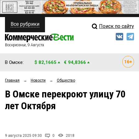
Все рубрики
Поиск по сайту
ПОЛИТИКА
Свежий выпуск
Медиа
ФИНАНСЫ
Воскресенье, 9 Августа
Кто есть кто
НЕДВИЖИМОСТЬ
В Омске:
$ 82,1665
€ 94,8366
Интервью
БИЗНЕС
Главная
→
Новости
→
Общество
Мнения
ОБЩЕСТВО
В Омске перекроют улицу 70
Рейтинги
ЗАКОН
лет Октября
Блоги
НОВОСТИ КОМПАНИЙ
Архив
ПРОИСШЕСТВИЯ
9 августа 2025 09:30
0
2018