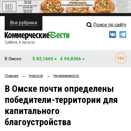
Все рубрики
Поиск по сайту
ПОЛИТИКА
Свежий выпуск
Медиа
ФИНАНСЫ
Суббота, 8 Августа
Кто есть кто
НЕДВИЖИМОСТЬ
В Омске:
$ 82,1665
€ 94,8366
Интервью
БИЗНЕС
Главная
→
Новости
→
Недвижимость
Мнения
ОБЩЕСТВО
В Омске почти определены
Рейтинги
ЗАКОН
победители-территории для
Блоги
НОВОСТИ КОМПАНИЙ
капитального
Архив
ПРОИСШЕСТВИЯ
благоустройства