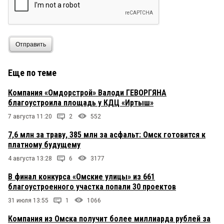
Отправить
Еще по теме
Компания «Омдорстрой» Валоди ГЕВОРГЯНА
благоустроила площадь у КДЦ «Иртыш»
7 августа 11:20
2
552
7,6 млн за траву, 385 млн за асфальт: Омск готовится к
платному будущему
4 августа 13:28
6
3177
В финал конкурса «Омские улицы» из 661
благоустроенного участка попали 30 проектов
31 июля 13:55
1
1066
Компания из Омска получит более миллиарда рублей за